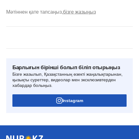
Мәтіннен қате тапсаңыз,
бізге жазыңыз
Барлығын бірінші болып біліп отырыңыз
Бізге жазылып, Қазақстанның өзекті жаңалықтарынан,
қызықты суреттер, видеолар мен эксклюзивтерден
хабардар болыңыз.
Instagram