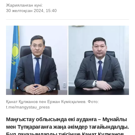
Жарияланған күні:
30 желтоқсан 2024, 15:40
Қанат Құлжанов пен Ержан Күмісқалиев. Фото:
t.me/mangystau_press
Маңғыстау облысында екі ауданға – Мұнайлы
мен Түпқарағанға жаңа әкімдер тағайындалды.
Бұл лауазымдарды тиісінше Қанат Құлжанов