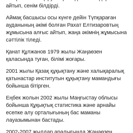
айтып, сенім білдірді.
Аймақ басшысы осы күнге дейін Түпқараған
ауданының әкімі болған Рахат Елтизаровтың
жұмысына алғыс айтып, жаңа әкімнің жұмысына
сәттілік тіледі.
Қанат Құлжанов 1979 жылы Жаңаөзен
қаласында туған, білімі жоғары.
2001 жылы Қазақ құқықтану және халықаралық
қатынастар институтын құқықтану мамандығы
бойынша бітірген.
Еңбек жолын 2002 жылы Маңғыстау облысы
бойынша Құқықтық статистика және арнайы
есепке алу орталығының бас маманы
лауазымынан бастады.
2002-2007 жылдар аралығында Жаңаөзен,