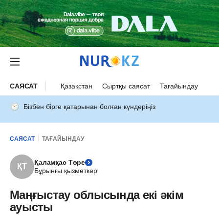
САЯСАТ
Қазақстан
Сыртқы саясат
Тағайындау
Бізбен бірге қатарынан болған күндеріңіз
САЯСАТ
ТАҒАЙЫНДАУ
Қаламқас Төре
ҚТ
Бұрынғы қызметкер
Маңғыстау облысында екі әкім
ауысты