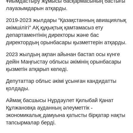
Ұйымдастыру жұмысы басқармасының бастығы
лауазымдарын атқарды.
2019-2023 жылдары "Қазақстанның авиациялық
әкімшілігі" АҚ құқықтық қамтамасыз ету
департаментінің директоры және бас
директордың орынбасары қызметтерін атқарды.
2023 жылдың ақпан айынан бастап осы күнге
дейін Маңғыстау облысы әкімінің орынбасары
қызметін атқарып келеді.
Депутаттар облыс әкімі ұсынған кандидатты
қолдады.
Аймақ басшысы Нұрдәулет Қилыбай Қанат
Құлжановқа ауданның әлеуметтік -
экономикалық дамуына қатысты бірқатар нақты
тапсырмалар берді.