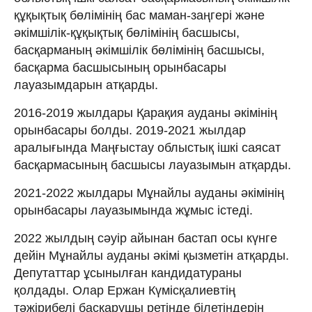
құқықтық бөлімінің бас маман-заңгері және
әкімшілік-құқықтық бөлімінің басшысы,
басқарманың әкімшілік бөлімінің басшысы,
басқарма басшысының орынбасары
лауазымдарын атқарды.
2016-2019 жылдары Қарақия ауданы әкімінің
орынбасары болды. 2019-2021 жылдар
аралығында Маңғыстау облыстық ішкі саясат
басқармасының басшысы лауазымын атқарды.
2021-2022 жылдары Мұнайлы ауданы әкімінің
орынбасары лауазымында жұмыс істеді.
2022 жылдың сәуір айынан бастап осы күнге
дейін Мұнайлы ауданы әкімі қызметін атқарды.
Депутаттар ұсынылған кандидатураны
қолдады. Олар Ержан Күмісқалиевтің
тәжірибелі басқарушы ретінде білетіндерін