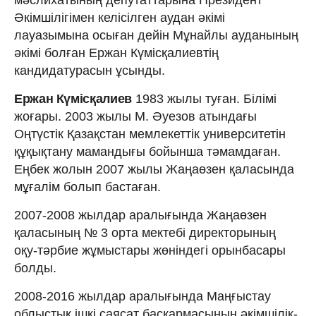
Әкімшілігімен келісілген аудан әкімі
лауазымына осыған дейін Мұнайлы ауданының
әкімі болған Ержан Күмісқалиевтің
кандидатурасын ұсынды.
Ержан Күмісқалиев
1983 жылы туған. Білімі
жоғары. 2003 жылы М. Әуезов атындағы
Оңтүстік Қазақстан мемлекеттік университетін
құқықтану мамандығы бойынша тәмамдаған.
Еңбек жолын 2007 жылы Жаңаөзен қаласында
мұғалім болып бастаған.
2007-2008 жылдар аралығында Жаңаөзен
қаласының № 3 орта мектебі директорының
оқу-тәрбие жұмыстары жөніндегі орынбасары
болды.
2008-2016 жылдар аралығында Маңғыстау
облыстық ішкі саясат басқармасының әкімшілік-