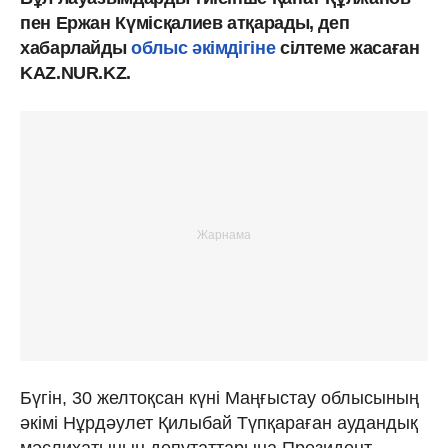
пен Ержан Күмісқалиев атқарады, деп
хабарлайды
облыс әкімдігіне
сілтеме жасаған
KAZ.NUR.KZ.
Бүгін, 30 желтоқсан күні Маңғыстау облысының
әкімі Нұрдәулет Қилыбай Түпқараған аудандық
мәслихатының депутаттарына Президент