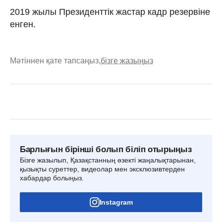
2019 жылы Президенттік жастар кадр резервіне
енген.
Мәтіннен қате тапсаңыз,
бізге жазыңыз
Барлығын бірінші болып біліп отырыңыз
Бізге жазылып, Қазақстанның өзекті жаңалықтарынан,
қызықты суреттер, видеолар мен эксклюзивтерден
хабардар болыңыз.
Instagram