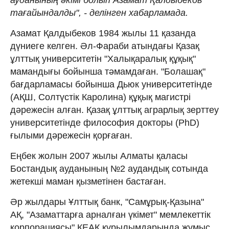
тағайындалды", - делінген хабарламада.
Азамат Қалдыбеков 1984 жылы 11 қазанда
дүниеге келген. Әл-Фараби атындағы Қазақ
ұлттық университетін "Халықаралық құқық"
мамандығы бойынша тәмамдаған. "Болашақ"
бағдарламасы бойынша Дьюк университетінде
(АҚШ, Солтүстік Каролина) құқық магистрі
дәрежесін алған. Қазақ ұлттық аграрлық зерттеу
университетінде философия докторы (PhD)
ғылыми дәрежесін қорғаған.
Еңбек жолын 2007 жылы Алматы қаласы
Бостандық ауданының №2 аудандық сотында
жетекші маман қызметінен бастаған.
Әр жылдары Ұлттық банк, "Самұрық-Қазына"
АҚ, "Азаматтарға арналған үкімет" мемлекеттік
корпорациясы" КЕАҚ құрылымдарында жұмыс