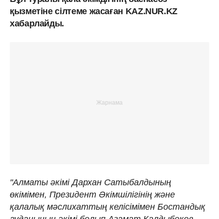
қызметіне сілтеме жасаған KAZ.NUR.KZ
хабарлайды.
"Алматы әкімі Дархан Сатыбалдының
өкімімен, Президент Әкімшілігінің және
қалалық мәслихаттың келісімімен Бостандық
ауданының әкімі болып Азамат Қалдыбеков