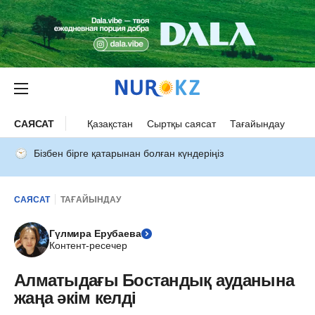
САЯСАТ
Қазақстан
Сыртқы саясат
Тағайындау
Бізбен бірге қатарынан болған күндеріңіз
САЯСАТ
ТАҒАЙЫНДАУ
Гүлмира Ерубаева
Контент-ресечер
Алматыдағы Бостандық ауданына
жаңа әкім келді