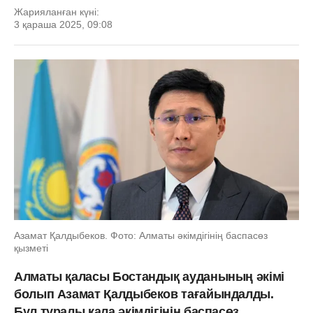
Жарияланған күні:
3 қараша 2025, 09:08
Азамат Қалдыбеков. Фото: Алматы әкімдігінің баспасөз
қызметі
Алматы қаласы Бостандық ауданының әкімі
болып Азамат Қалдыбеков тағайындалды.
Бұл туралы қала әкімдігінің баспасөз