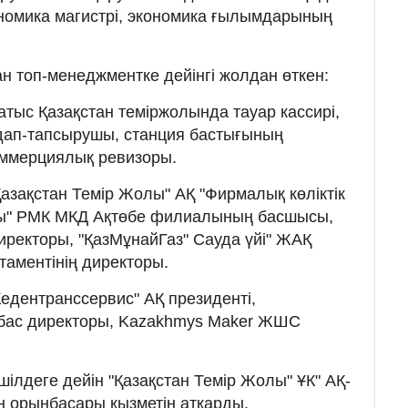
номика магистрі, экономика ғылымдарының
топ-менеджментке дейінгі жолдан өткен:
тыс Қазақстан теміржолында тауар кассирі,
дап-тапсырушы, станция бастығының
оммерциялық ревизоры.
азақстан Темір Жолы" АҚ "Фирмалық көліктік
ғы" РМК МКД Ақтөбе филиалының басшысы,
иректоры, "ҚазМұнайГаз" Сауда үйі" ЖАҚ
ртаментінің директоры.
едентранссервис" АҚ президенті,
бас директоры, Kazakhmys Maker ЖШС
ілдеге дейін "Қазақстан Темір Жолы" ҰК" АҚ-
 орынбасары қызметін атқарды.