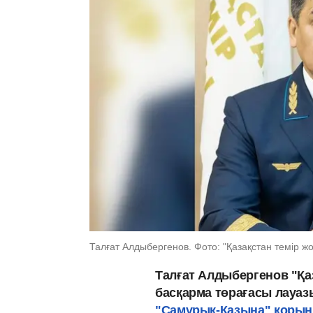
Талғат Алдыбергенов. Фото: "Қазақстан темір жо
Талғат Алдыбергенов "Қа
басқарма төрағасы лауа
"Самұрық-Қазына" қорын