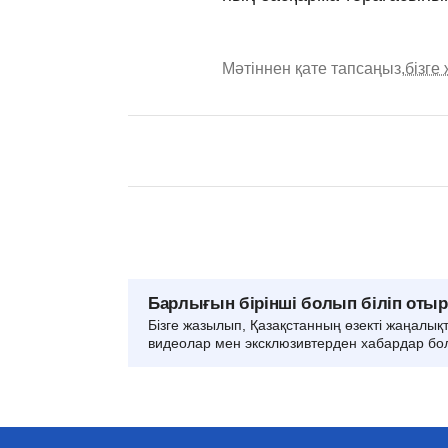
Мәтіннен қате тапсаңыз,
бізге
Барлығын бірінші болып біліп оты
Бізге жазылып, Қазақстанның өзекті жаңалық
видеолар мен эксклюзивтерден хабардар бо