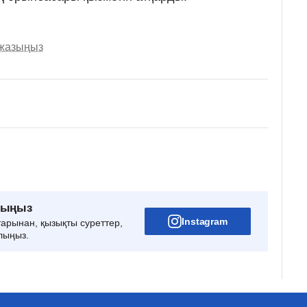
 жазыңыз
рыңыз
Instagram
тарынан, қызықты суреттер,
лыңыз.