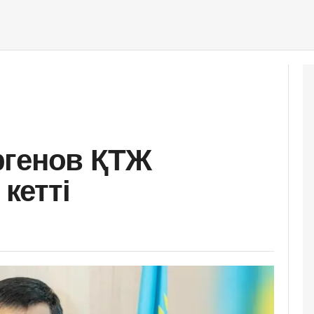
ргенов ҚТЖ
кетті