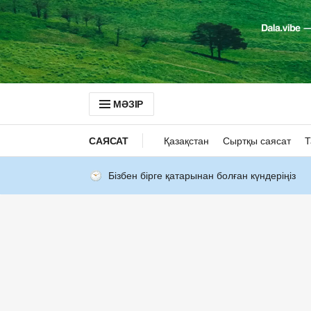
МӘЗІР
САЯСАТ
Қазақстан
Сыртқы саясат
Т
Бізбен бірге қатарынан болған күндеріңіз