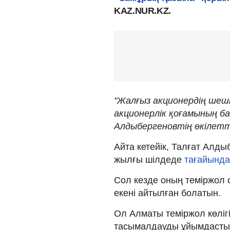
KAZ.NUR.KZ.
"Жалғыз акционердің шеші
акционерлік қоғамының б
Алдыбергеновтің өкілетті
Айта кетейік, Талғат Ал
жылғы шілдеде
тағайында
Сол кезде оның теміржол 
екені айтылған болатын.
Ол Алматы теміржол көлігі
тасымалдауды ұйымдастыр