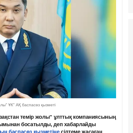
лы" ҰК" АҚ баспасөз қызметі
зақстан темір жолы" ұлттық компаниясының
зымынан босатылды, деп хабарлайды
ың баспасөз қызметіне
сілтеме жасаған