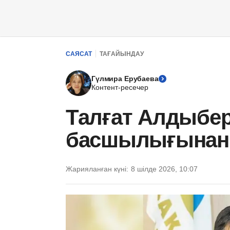
САЯСАТ
ТАҒАЙЫНДАУ
Гүлмира Ерубаева
Контент-ресечер
Талғат Алдыбе
басшылығынан 
Жарияланған күні:
8 шілде 2026, 10:07