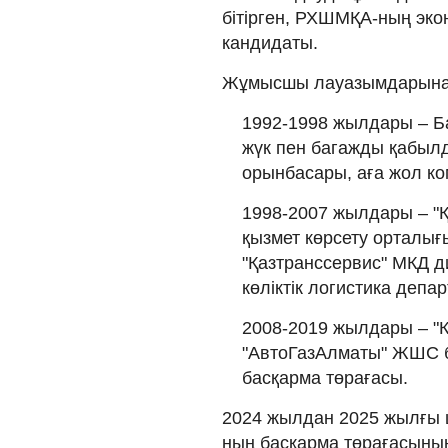
бітірген, РХШМҚА-ның эко
кандидаты.
Жұмысшы лауазымдарынан 
1992-1998 жылдары – Ба
жүк пен багажды қабыл
орынбасары, аға жол к
1998-2007 жылдары – "Қ
қызмет көрсету орталы
"Қазтранссервис" МКД д
көліктік логистика депа
2008-2019 жылдары – "К
"АвтоГазАлматы" ЖШС 
басқарма төрағасы.
2024 жылдан 2025 жылғы ш
ның басқарма төрағасының