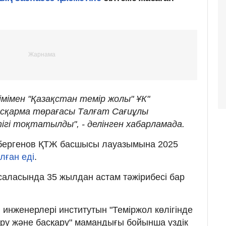
мімен "Қазақстан темір жолы" ҰК"
асқарма төрағасы Талғат Сағиұлы
гі тоқтатылды", - делінген хабарламада.
дыбергенов ҚТЖ басшысы лауазымына 2025
лған еді
.
саласында 35 жылдан астам тәжірибесі бар
 инженерлері институтын "Теміржол көлігінде
у және басқару" мамандығы бойынша үздік