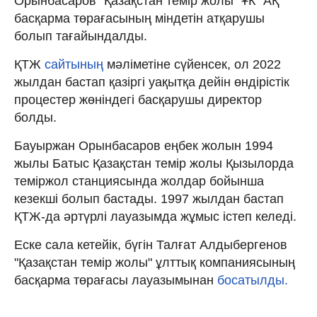
Орынбасаров "Қазақстан темір жолы" ҰК" АҚ
басқарма төрағасының міндетін атқарушы
болып тағайындалды.
ҚТЖ
сайтының
мәліметіне сүйенсек, ол 2022
жылдан бастап қазіргі уақытқа дейін өндірістік
процестер жөніндегі басқарушы директор
болды.
Бауыржан Орынбасаров еңбек жолын 1994
жылы Батыс Қазақстан темір жолы Қызылорда
теміржол станциясында жолдар бойынша
кезекші болып бастады. 1997 жылдан бастап
ҚТЖ-да әртүрлі лауазымда жұмыс істеп келеді.
Еске сала кетейік, бүгін Талғат Алдыбергенов
"Қазақстан темір жолы" ұлттық компаниясының
басқарма төрағасы лауазымынан
босатылды.