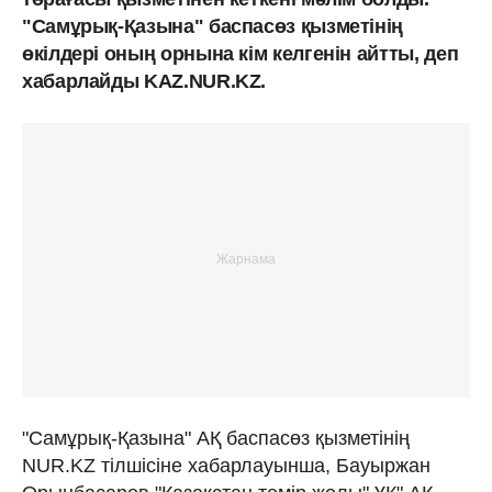
"Самұрық-Қазына" баспасөз қызметінің
өкілдері оның орнына кім келгенін айтты, деп
хабарлайды KAZ.NUR.KZ.
"Самұрық-Қазына" АҚ баспасөз қызметінің
NUR.KZ тілшісіне хабарлауынша, Бауыржан