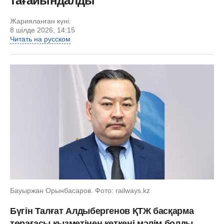
тағайындалды
Жарияланған күні:
8 шілде 2026, 14:15
Читать на русском
Бауыржан Орынбасаров. Фото: railways.kz
Бүгін Талғат Алдыбергенов ҚТЖ басқарма
төрағасы қызметінен кеткені мәлім болды.