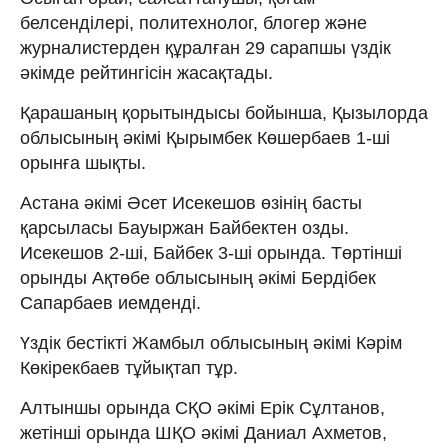
белсенділері, политехнолог, блогер және
журналистерден құралған 29 сарапшы үздік
әкімде рейтингісін жасақтады.
Қарашаның қорытындысы бойынша, Қызылорда
облысының әкімі Қырымбек Көшербаев 1-ші
орынға шықты.
Астана әкімі Әсет Исекешов өзінің басты
қарсыласы Бауыржан Байбектен озды.
Исекешов 2-ші, Байбек 3-ші орында. Төртінші
орынды Ақтөбе облысының әкімі Бердібек
Сапарбаев иемденді.
Үздік бестікті Жамбыл облысының әкімі Кәрім
Көкірекбаев тұйықтап тұр.
Алтыншы орында СҚО әкімі Ерік Сұлтанов,
жетінші орында ШҚО әкімі Даниал Ахметов,