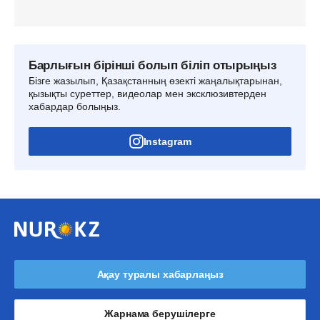
Барлығын бірінші болып біліп отырыңыз
Бізге жазылып, Қазақстанның өзекті жаңалықтарынан,
қызықты суреттер, видеолар мен эксклюзивтерден
хабардар болыңыз.
Instagram
Ақау туралы хабарлаңыз
Жарнама берушілерге