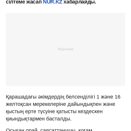
сілтеме жасап
NUR.KZ
хабарлайды.
Қарашадағы әкімдердің белсенділігі 1 және 16
желтоқсан мерекелеріне дайындықпен және
қыстың ерте түсуіне қатысты кездескен
қиындықтармен басталды.
Осыған орай, саясаттанушы, қоғам