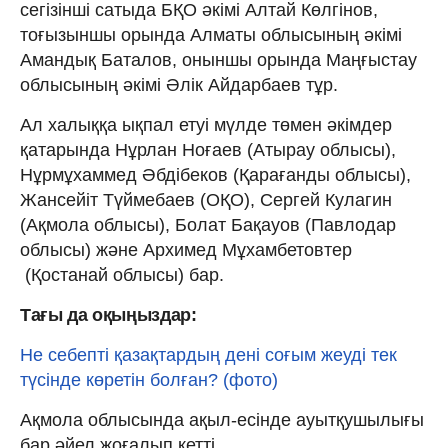
сегізінші сатыда БҚО әкімі Алтай Көлгінов,
тоғызыншы орында Алматы облысының әкімі
Амандық Баталов, оныншы орында Маңғыстау
облысының әкімі Әлік Айдарбаев тұр.
Ал халыққа ықпал етуі мүлде төмен әкімдер
қатарында Нұрлан Ноғаев (Атырау облысы),
Нұрмұхаммед Әбдібеков (Қарағанды облысы),
Жансейіт Түймебаев (ОҚО), Сергей Кулагин
(Ақмола облысы), Болат Бақауов (Павлодар
облысы) және Архимед Мұхамбетовтер
(Қостанай облысы) бар.
Тағы да оқыңыздар:
Не себепті қазақтардың дені соғым жеуді тек
түсінде көретін болған? (фото)
Ақмола облысында ақыл-есінде ауытқушылығы
бар әйел жоғалып кетті