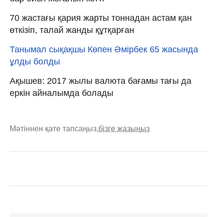
70 жастағы қария жарты тоннадан астам қан
өткізіп, талай жанды құтқарған
Танымал сықақшы Көпен Әмірбек 65 жасында
ұлды болды
Ақышев: 2017 жылы валюта бағамы тағы да
еркін айналымда болады
Мәтіннен қате тапсаңыз,
бізге жазыңыз