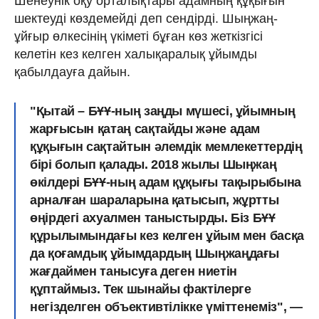
Шенеунік оқу орталықтары адамның құқығын
шектеуді көздемейді деп сендірді. Шыңжаң-
ұйғыр өлкесінің үкіметі бұған көз жеткізгісі
келетін кез келген халықаралық ұйымды
қабылдауға дайын.
"Қытай – БҰҰ-ның заңды мүшесі, ұйымның
жарғысын қатаң сақтайды және адам
құқығын сақтайтын әлемдік мемлекеттердің
бірі болып қалады. 2018 жылы Шыңжаң
өкілдері БҰҰ-ның адам құқығы тақырыбына
арналған шараларына қатысып, жұртты
өңірдегі ахуалмен таныстырды.
Біз БҰҰ
құрылымындағы кез келген ұйым мен басқа
да қоғамдық ұйымдардың Шыңжаңдағы
жағдаймен танысуға деген ниетін
құптаймыз.
Тек шынайы фактілерге
негізделген объективтілікке үміттенеміз", —