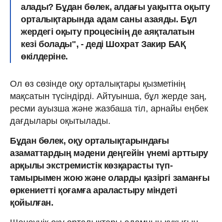
алады? Бұдан бөлек, алдағы уақытта оқыту
орталықтарында адам саны азаяды. Бұл
жердегі оқыту процесінің де аяқталатын
кезі болады", - деді Шохрат Закир БАҚ
өкілдеріне.
Ол өз сөзінде оқу орталықтары қызметінің
мақсатын түсіндірді. Айтуынша, бұл жерде заң,
ресми ауызша және жазбаша тіл, арнайы еңбек
дағдылары оқытылады.
Бұдан бөлек, оқу орталықтарындағы
азаматтардың мәдени деңгейін үнемі арттыру
арқылы экстремистік көзқарасты түп-
тамырымен жою және оларды қазіргі заманғы
өркениетті қоғамға араластыру міндеті
қойылған.