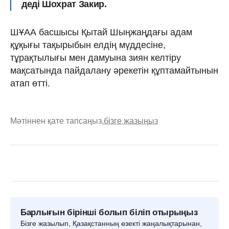
деді Шохрат Закир.
ШҰАА басшысы Қытай Шыңжаңдағы адам
құқығы тақырыбын елдің мүддесіне,
тұрақтылығы мен дамуына зиян келтіру
мақсатында пайдалану әрекетін құптамайтынын
атап өтті.
Мәтіннен қате тапсаңыз,
бізге жазыңыз
Барлығын бірінші болып біліп отырыңыз
Бізге жазылып, Қазақстанның өзекті жаңалықтарынан,