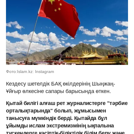
Фото:Islam.kz: Instagram
Кездесу шетелдік БАҚ өкілдерінің Шыңжаң-
Ұйғыр өлкесіне сапары барысында өткен.
Қытай билігі алғаш рет журналистерге "тәрбие
орталықтарында" болып, жұмысымен
танысуға мүмкіндік берді. Қытайда бұл
ұйымды ислам экстремизмінің ықпалына
түскендерге кәсіптік-біліктілік білім беру және