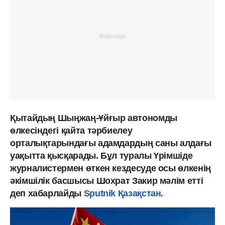
Қытайдың Шыңжаң-Ұйғыр автономды
өлкесіндегі қайта тәрбиелеу
орталықтарындағы адамдардың саны алдағы
уақытта қысқарады. Бұл туралы Үрімшіде
журналистермен өткен кездесуде осы өлкенің
әкімшілік басшысы Шохрат Закир мәлім етті
деп хабарлайды
Sputnik Қазақстан.