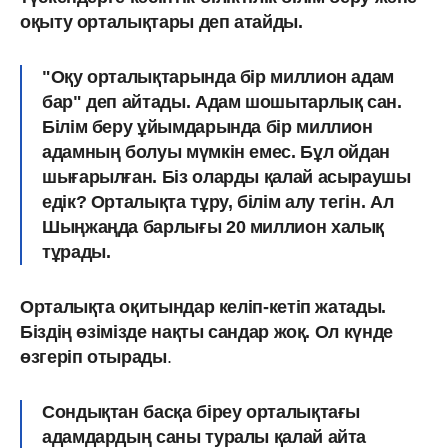
оқыту орталықтары деп атайды.
"Оқу орталықтарында бір миллион адам
бар" деп айтады. Адам шошытарлық сан.
Білім беру ұйымдарында бір миллион
адамның болуы мүмкін емес. Бұл ойдан
шығарылған. Біз оларды қалай асыраушы
едік? Орталықта тұру, білім алу тегін. Ал
Шыңжаңда барлығы 20 миллион халық
тұрады.
Орталықта оқитындар келіп-кетіп жатады.
Біздің өзімізде нақты сандар жоқ. Ол күнде
өзгеріп отырады
.
Сондықтан басқа біреу орталықтағы
адамдардың саны туралы қалай айта