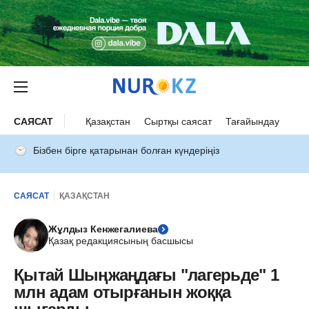
САЯСАТ
Қазақстан
Сыртқы саясат
Тағайындау
Бізбен бірге қатарынан болған күндеріңіз
САЯСАТ
ҚАЗАҚСТАН
Жұлдыз Кенжегалиева
Қазақ редакциясының басшысы
Қытай Шыңжаңдағы "лагерьде" 1
млн адам отырғанын жоққа