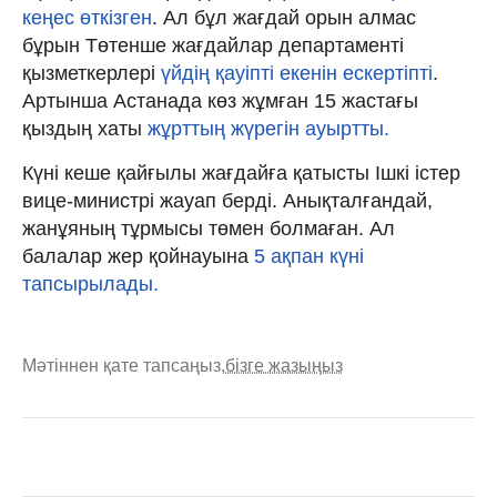
кеңес өткізген
. Ал бұл жағдай орын алмас
бұрын Төтенше жағдайлар департаменті
қызметкерлері
үйдің қауіпті екенін ескертіпті
.
Артынша Астанада көз жұмған 15 жастағы
қыздың хаты
жұрттың жүрегін ауыртты.
Күні кеше қайғылы жағдайға қатысты Ішкі істер
вице-министрі жауап берді. Анықталғандай,
жанұяның тұрмысы төмен болмаған. Ал
балалар жер қойнауына
5 ақпан күні
тапсырылады.
Мәтіннен қате тапсаңыз,
бізге жазыңыз