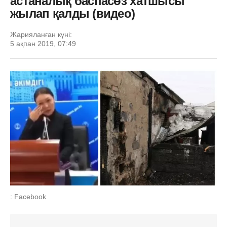
астаналық баспасөз хатшысы
жылап қалды (видео)
Жарияланған күні:
5 ақпан 2019, 07:49
: Facebook