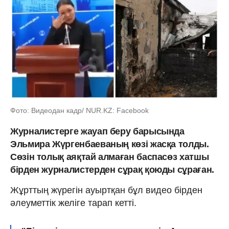
Фото: Видеодан кадр/ NUR.KZ: Facebook
Журналистерге жауап беру барысында
Эльмира Жүргенбаеваның көзі жасқа толды.
Сөзін толық аяқтай алмаған баспасөз хатшы
бірден журналистерден сұрақ қоюды сұраған.
Жұрттың жүрегін ауыртқан бұл видео бірден
әлеуметтік желіге тарап кетті.