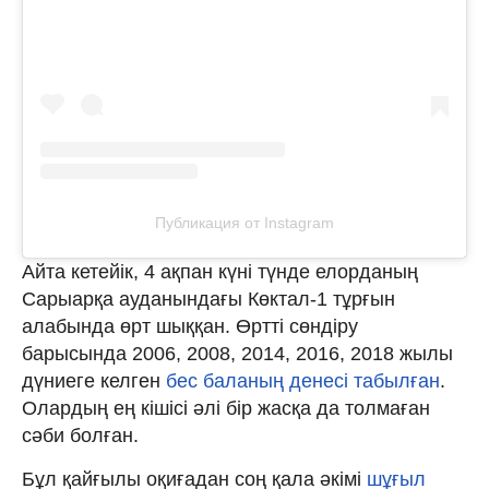
Публикация от Instagram
Айта кетейік, 4 ақпан күні түнде елорданың
Сарыарқа ауданындағы Көктал-1 тұрғын
алабында өрт шыққан. Өртті сөндіру
барысында 2006, 2008, 2014, 2016, 2018 жылы
дүниеге келген
бес баланың денесі табылған
.
Олардың ең кішісі әлі бір жасқа да толмаған
сәби болған.
Бұл қайғылы оқиғадан соң қала әкімі
шұғыл