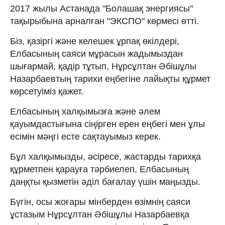
2017 жылы Астанада "Болашақ энергиясы"
тақырыбына арналған "ЭКСПО" көрмесі өтті.
Біз, қазіргі және келешек ұрпақ өкілдері,
Елбасының саяси мұрасын жадымыздан
шығармай, қадір тұтып, Нұрсұлтан Әбішұлы
Назарбаевтың тарихи еңбегіне лайықты құрмет
көрсетуіміз қажет.
Елбасының халқымызға және әлем
қауымдастығына сіңірген ерен еңбегі мен ұлы
есімін мәңгі есте сақтауымыз керек.
Бұл халқымызды, әсіресе, жастарды тарихқа
құрметпен қарауға тәрбиелеп, Елбасының
даңқты қызметін әділ бағалау үшін маңызды.
Бүгін, осы жоғары мінберден өзімнің саяси
ұстазым Нұрсұлтан Әбішұлы Назарбаевқа