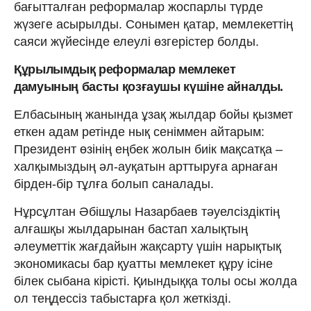
бағытталған реформалар жоспарлы түрде
жүзеге асырылды. Сонымен қатар, мемлекеттің
саяси жүйесінде елеулі өзгерістер болды.
Құрылымдық реформалар мемлекет
дамуының басты қозғаушы күшіне айналды.
Елбасының жанында ұзақ жылдар бойы қызмет
еткен адам ретінде нық сеніммен айтарым:
Президент өзінің еңбек жолын биік мақсатқа –
халқымыздың әл-ауқатын арттыруға арнаған
бірден-бір тұлға болып саналады.
Нұрсұлтан Әбішұлы Назарбаев тәуелсіздіктің
алғашқы жылдарынан бастап халықтың
әлеуметтік жағдайын жақсарту үшін нарықтық
экономикасы бар қуатты мемлекет құру ісіне
білек сыбана кірісті. Қиындыққа толы осы жолда
ол теңдессіз табыстарға қол жеткізді.