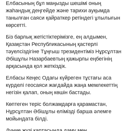
Елбасының бұл маңызды шешімі оның
жаһандық деңгейде және тарихи ауқымда
танылған саяси қайраткер ретіндегі ұлылығын
көрсетті.
Біз барлық жетістіктерімізге, ең алдымен,
Қазақстан Республикасының қастерлі
тәуелсіздігіне Тұңғыш трезидентіміз Нұрсұлтан
Әбішұлы Назарбаевтың қажырлы еңбегінің
арқасында қол жеткіздік.
Елбасы Кеңес Одағы күйреген тұстағы аса
күрделі геосаяси жағдайда жаңа мемлекеттің
негізін қалап, оның көшін бастады.
Көптеген теріс болжамдарға қарамастан,
Нұрсұлтан Әбішұлы елімізді барша әлемге
мойындата білді.
Дүние жүзі картасында даму мен