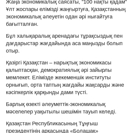
Жаңа экономикалық саясаты, "100 нақты қадам"
Ұлт жоспары елімізді жаңғыртуға, Қазақстанның
экономикалық әлеуетін одан әрі нығайтуға
бағытталған.
Бұл халықаралық аренадағы тұрақсыздық пен
дағдарыстар жағдайында аса маңызды болып
отыр.
Қазіргі Қазақстан – нарықтық экономикасы
қалыптасқан, демократиялық әрі зайырлы
мемлекет. Елімізде жекеменшік институты
орнығып, орта таптың жағдайы жақсарды және
кәсіпкерлік қарқынды дами түсті.
Барлық өзекті әлеуметтік-экономикалық
мәселелер уақытылы шешімін тауып келеді.
Қазақстан Республикасының Тұңғыш
президентінің арқасында «Болашақ»