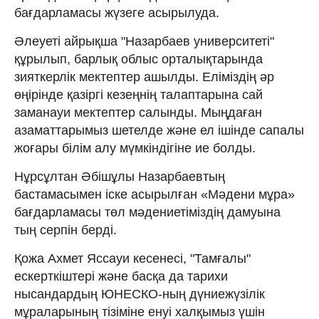
бағдарламасы жүзеге асырылуда.
Әлеуеті айрықша "Назарбаев университеті"
құрылып, барлық облыс орталықтарында
зияткерлік мектептер ашылды. Еліміздің әр
өңірінде қазіргі кезеңнің талаптарына сай
заманауи мектептер салынды. Мыңдаған
азаматтарымыз шетелде және ел ішінде сапалы
жоғары білім алу мүмкіндігіне ие болды.
Нұрсұлтан Әбішұлы Назарбаевтың
бастамасымен іске асырылған «Мәдени мұра»
бағдарламасы төл мәдениетіміздің дамуына
тың серпін берді.
Қожа Ахмет Яссауи кесенесі, "Тамғалы"
ескерткіштері және басқа да тарихи
нысандардың ЮНЕСКО-ның дүниежүзілік
мұраларының тізіміне енуі халқымыз үшін