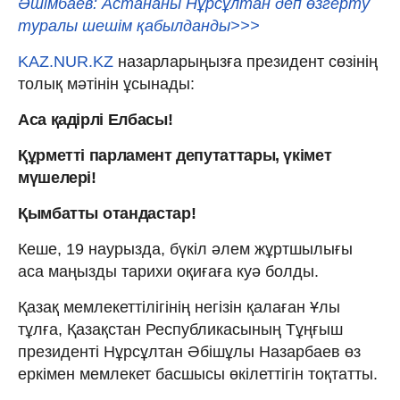
Әшімбаев: Астананы Нұрсұлтан деп өзгерту
туралы шешім қабылданды>>>
KAZ.NUR.KZ
назарларыңызға президент сөзінің
толық мәтінін ұсынады:
Аса қадірлі Елбасы!
Құрметті парламент депутаттары, үкімет
мүшелері!
Қымбатты
отандастар!
Кеше, 19 наурызда, бүкіл әлем жұртшылығы
аса маңызды тарихи оқиғаға куә болды.
Қазақ мемлекеттілігінің негізін қалаған Ұлы
тұлға, Қазақстан Республикасының Тұңғыш
президенті Нұрсұлтан Әбішұлы Назарбаев өз
еркімен мемлекет басшысы өкілеттігін тоқтатты.