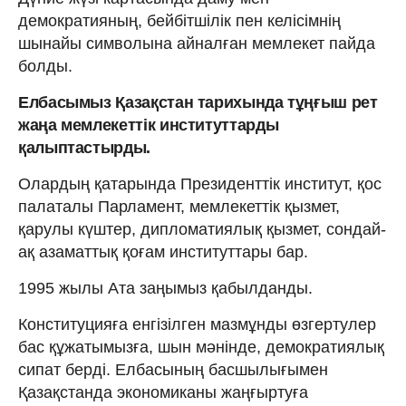
демократияның, бейбітшілік пен келісімнің
шынайы символына айналған мемлекет пайда
болды.
Елбасымыз Қазақстан тарихында тұңғыш рет
жаңа мемлекеттік институттарды
қалыптастырды.
Олардың қатарында Президенттік институт, қос
палаталы Парламент, мемлекеттік қызмет,
қарулы күштер, дипломатиялық қызмет, сондай-
ақ азаматтық қоғам институттары бар.
1995 жылы Ата заңымыз қабылданды.
Конституцияға енгізілген мазмұнды өзгертулер
бас құжатымызға, шын мәнінде, демократиялық
сипат берді. Елбасының басшылығымен
Қазақстанда экономиканы жаңғыртуға