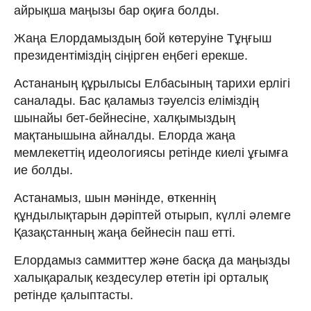
айрықша маңызы бар оқиға болды.
Жаңа Елордамыздың бой көтеруіне Тұңғыш
президентіміздің сіңірген еңбегі ерекше.
Астананың құрылысы Елбасының тарихи ерлігі
саналады. Бас қаламыз тәуелсіз еліміздің
шынайы бет-бейнесіне, халқымыздың
мақтанышына айналды. Елорда жаңа
мемлекеттің идеологиясы ретінде киелі ұғымға
ие болды.
Астанамыз, шын мәнінде, өткеннің
құндылықтарын дәріптей отырып, күллі әлемге
Қазақстанның жаңа бейнесін паш етті.
Елордамыз саммиттер және басқа да маңызды
халықаралық кездесулер өтетін ірі орталық
ретінде қалыптасты.