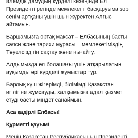
әлемдік дамудың күрделі кезеңінде Ел
Президенті ретінде мемлекетті басқаруыма зор
сенім артқаны үшін шын жүректен Алғыс
айтамын.
Баршамызға ортақ мақсат – Елбасының басты
саяси және тарихи мұрасы – мемлекетіміздің
Тәуелсіздігін сақтау және нығайту.
Алдымызда ел болашағы үшін атқарылатын
ауқымды әрі күрделі жұмыстар тұр.
Барлық күш-жігерімді, білімімді Қазақстан
игілігіне жұмсауды, халқымызға адал қызмет
етуді басты міндет санаймын.
Аса қадірлі Елбасы!
Құрметті қауым!
Менің Қазақстан Республикасының Президенті