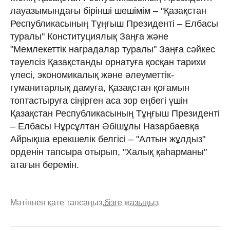
лауазымындағы бірінші шешімім – "Қазақстан
Республикасының Тұңғыш Президенті – Елбасы
туралы" Конституциялық Заңға және
"Мемлекеттік наградалар туралы" Заңға сәйкес
тәуелсіз Қазақстанды орнатуға қосқан тарихи
үлесі, экономикалық және әлеуметтік-
гуманитарлық дамуға, Қазақстан қоғамын
топтастыруға сіңірген аса зор еңбегі үшін
Қазақстан Республикасының Тұңғыш Президенті
– Елбасы Нұрсұлтан Әбішұлы Назарбаевқа
Айрықша ерекшелік белгісі – "Алтын жұлдыз"
орденін тапсыра отырып, "Халық қаһарманы"
атағын беремін.
Мәтіннен қате тапсаңыз,
бізге жазыңыз