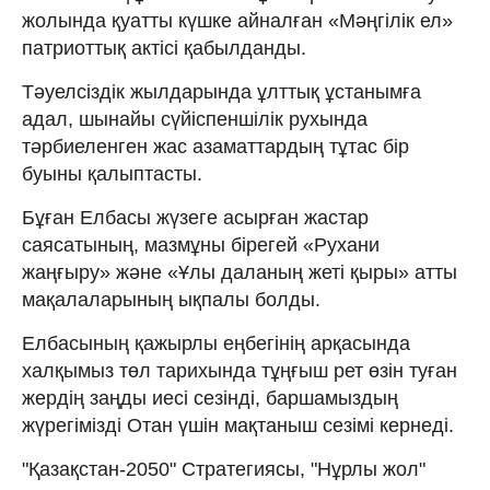
жолында қуатты күшке айналған «Мәңгілік ел»
патриоттық актісі қабылданды.
Тәуелсіздік жылдарында ұлттық ұстанымға
адал, шынайы сүйіспеншілік рухында
тәрбиеленген жас азаматтардың тұтас бір
буыны қалыптасты.
Бұған Елбасы жүзеге асырған жастар
саясатының, мазмұны бірегей «Рухани
жаңғыру» және «Ұлы даланың жеті қыры» атты
мақалаларының ықпалы болды.
Елбасының қажырлы еңбегінің арқасында
халқымыз төл тарихында тұңғыш рет өзін туған
жердің заңды иесі сезінді, баршамыздың
жүрегімізді Отан үшін мақтаныш сезімі кернеді.
"Қазақстан-2050" Стратегиясы, "Нұрлы жол"