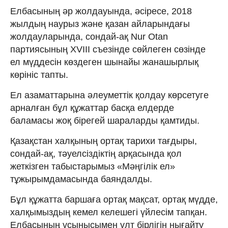
Елбасының әр жолдауында, әсіресе, 2018
жылдың наурыз және қазан айларындағы
жолдауларында, сондай-ақ Nur Otan
партиясының ХVIII съезінде сөйлеген сөзінде
ел мүддесін көздеген шынайы жанашырлық
көрініс тапты.
Ел азаматтарына әлеуметтік қолдау көрсетуге
арналған бұл құжаттар басқа елдерде
баламасы жоқ бірегей шараларды қамтиды.
Қазақстан халқының ортақ тарихи тағдыры,
сондай-ақ, тәуелсіздіктің арқасында қол
жеткізген табыстарымыз «Мәңгілік ел»
тұжырымдамасында баяндалды.
Бұл құжатта баршаға ортақ мақсат, ортақ мүдде,
халқымыздың кемел келешегі үйлесім тапқан.
Елбасының ұсынысымен ұлт бірлігін нығайту