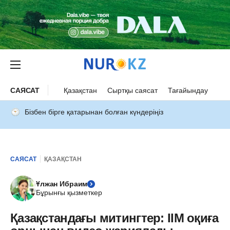
САЯСАТ
Қазақстан
Сыртқы саясат
Тағайындау
Бізбен бірге қатарынан болған күндеріңіз
САЯСАТ
ҚАЗАҚСТАН
Ұлжан Ибраим
Бұрынғы қызметкер
Қазақстандағы митингтер: ІІМ оқиға