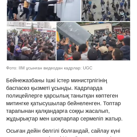
Фото: ІІМ ұсынған видеодан кадрлар: UGC
Бейнежазбаны Ішкі істер министрлігінің
баспасөз қызметі ұсынды. Кадрларда
полицейлерге қарсылық танытқан көптеген
митингке қатысушылар бейнеленген. Топтар
тарапынан қалқандарға соққы жасалып,
жұдырықтар мен шоқпарлар сермеліп жатыр.
Осыған дейін белгілі болғандай, сайлау күні