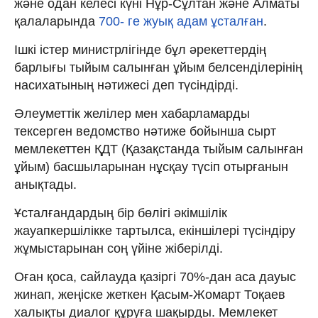
және одан келесі күні Нұр-Сұлтан және Алматы
қалаларында
700- ге жуық адам ұсталған
.
Ішкі істер министрлігінде бұл әрекеттердің
барлығы тыйым салынған ұйым белсенділерінің
насихатының нәтижесі деп түсіндірді.
Әлеуметтік желілер мен хабарламарды
тексерген ведомство нәтиже бойынша сырт
мемлекеттен ҚДТ (Қазақстанда тыйым салынған
ұйым) басшыларынан нұсқау түсіп отырғанын
анықтады.
Ұсталғандардың бір бөлігі әкімшілік
жауапкершілікке тартылса, екіншілері түсіндіру
жұмыстарынан соң үйіне жіберілді.
Оған қоса, сайлауда қазіргі 70%-дан аса дауыс
жинап, жеңіске жеткен Қасым-Жомарт Тоқаев
халықты диалог құруға шақырды. Мемлекет