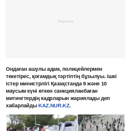
Ондаған ашулы адам, полицейлермен
текетірес, қоғамдық тәртіптің бұзылуы. Ішкі
істер министрлігі Қазақстанда 9 және 10
маусым күні өткен санкцияланбаған
митингтердің кадрларын жариялады деп
хабарлайды
KAZ.NUR.KZ.