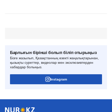
Барлығын бірінші болып біліп отырыңыз
Бізге жазылып, Қазақстанның өзекті жаңалықтарынан,
қызықты суреттер, видеолар мен эксклюзивтерден
хабардар болыңыз.
Instagram