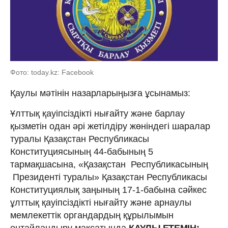
Фото: today.kz: Facebook
Қаулы мәтінін назарларыңызға ұсынамыз:
Ұлттық қауіпсіздікті нығайту және барлау
қызметін одан әpi жетілдіру жөніндегі шаралар
туралы Қазақстан Республикасы
Конституциясының 44-бабының 5
тармақшасына, «Қазақстан Республикасының
Президентi туралы» Қазақстан Республикасы
Конституциялық заңының 17-1-бабына сәйкес
ұлттық қауіпсіздікті нығайту және арнаулы
мемлекеттік органдардың құрылымын
оңтайландыру мақсатында
ҚАУЛЫ ЕТЕМІН: