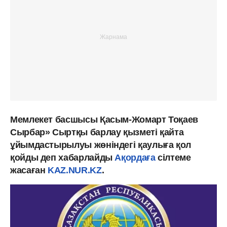
Мемлекет басшысы Қасым-Жомарт Тоқаев
Сырбар» Сыртқы барлау қызметі қайта
ұйымдастырылуы жөніндегі қаулыға қол
қойды деп хабарлайды
Ақордаға
сілтеме
жасаған
KAZ.NUR.KZ
.