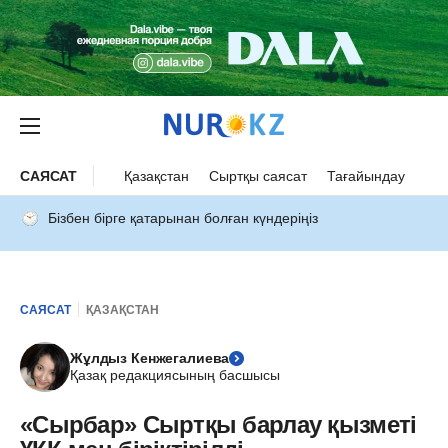
САЯСАТ
Қазақстан
Сыртқы саясат
Тағайындау
Бізбен бірге қатарынан болған күндеріңіз
САЯСАТ
ҚАЗАҚСТАН
Жұлдыз Кенжегалиева
Қазақ редакциясының басшысы
«Сырбар» Сыртқы барлау қызметі