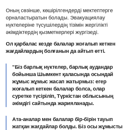
Оның сөзінше, көшірілгендерді мектептерге
орналастыратын болады. Эвакуациялау
нүктелеріне түсушілердің тізімін жергілікті
әкімдіктердің қызметкерлері жүргізеді.
Ол қарбалас кезде балалар жоғалып кеткен
жағдайлардың болғанын да айтып өтті.
"Біз барлық нүктелер, барлық аудандар
бойынша Шымкент қаласында осындай
жұмыс жұмыс жасап жатырмыз: егер
жоғалып кеткен балалар болса, олар
суретке түсіріліп, Түркістан облысының
әкімдігі сайтында жарияланады.
Ата-аналар мен балалар бір-бірін тауып
жатқан жағдайлар болды. Біз осы жұмысты