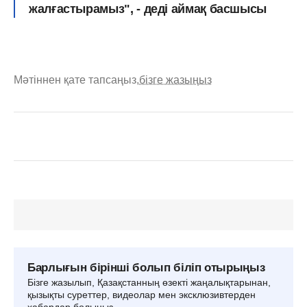
жалғастырамыз", - деді аймақ басшысы
Мәтіннен қате тапсаңыз,
бізге жазыңыз
Барлығын бірінші болып біліп отырыңыз
Бізге жазылып, Қазақстанның өзекті жаңалықтарынан,
қызықты суреттер, видеолар мен эксклюзивтерден
хабардар болыңыз.