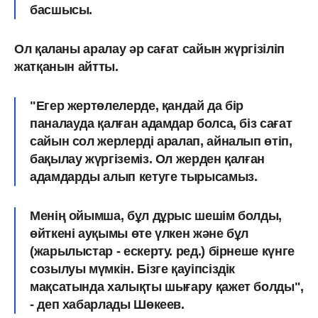
басшысы.
Ол қаланы аралау әр сағат сайын жүргізіліп
жатқанын айтты.
"Егер жертөлелерде, қандай да бір
паналауда қалған адамдар болса, біз сағат
сайын сол жерлерді аралап, айналып өтіп,
бақылау жүргіземіз. Ол жерден қалған
адамдарды алып кетуге тырысамыз.
Менің ойымша, бұл дұрыс шешім болды,
өйткені ауқымы өте үлкен және бұл
(жарылыстар - ескерту. ред.) бірнеше күнге
созылуы мүмкін. Бізге қауіпсіздік
мақсатында халықты шығару қажет болды",
- деп хабарлады Шөкеев.