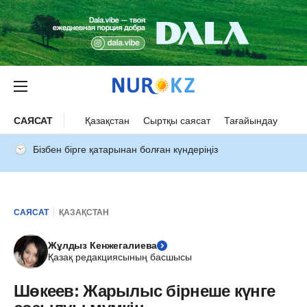
САЯСАТ
Қазақстан
Сыртқы саясат
Тағайындау
Бізбен бірге қатарынан болған күндеріңіз
САЯСАТ
ҚАЗАҚСТАН
Жұлдыз Кенжегалиева
Қазақ редакциясының басшысы
Шөкеев: Жарылыс бірнеше күнге