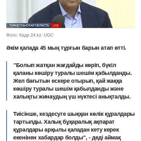
Фото: Кадр 24.kz: UGC
Әкім қалада 45 мың тұрғын барын атап өтті.
"
Болып жатқан жағдайды көріп, бүкіл
қаланы көшіру туралы шешім қабылданды.
Жел бағытын ескере отырып, қай жаққа
көшіру туралы шешім қабылданды және
халықты жинаудың үш нүктесі анықталды.
Тиісінше, кездесуге шыққан көлік құралдары
тартылды. Халық бұқаралық ақпарат
құралдары арқылы қаладан кету керек
екенінен хабардар болды", - деді аймақ