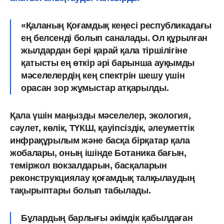
«Қаланың Қоғамдық кеңесі республикадағы
ең белсенді болып саналады. Ол құрылған
жылдардан бері қарай қала тіршілігіне
қатысты ең өткір әрі барынша ауқымды
мәселелердің кең спектрін шешу үшін
орасан зор жұмыстар атқарылды.
Қала үшін маңызды мәселелер, экология,
сәулет, көлік, ТҮКШ, қауіпсіздік, әлеуметтік
инфрақұрылым және басқа бірқатар қала
жобалары, оның ішінде Ботаника бағын,
теміржол вокзалдарын, басқаларын
реконструкциялау қоғамдық талқылаудың
тақырыптары болып табылады.
Бұлардың барлығы әкімдік қабылдаған