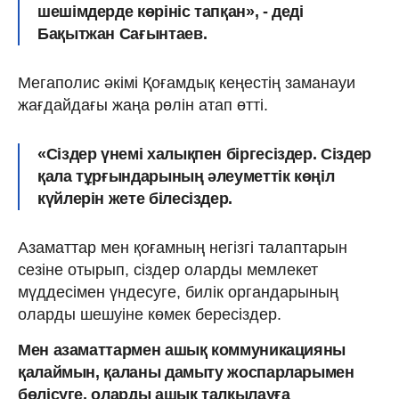
шешімдерде көрініс тапқан», - деді
Бақытжан Сағынтаев.
Мегаполис әкімі Қоғамдық кеңестің заманауи
жағдайдағы жаңа рөлін атап өтті.
«Сіздер үнемі халықпен біргесіздер. Сіздер
қала тұрғындарының әлеуметтік көңіл
күйлерін жете білесіздер.
Азаматтар мен қоғамның негізгі талаптарын
сезіне отырып, сіздер оларды мемлекет
мүддесімен үндесуге, билік органдарының
оларды шешуіне көмек бересіздер.
Мен азаматтармен ашық коммуникацияны
қалаймын, қаланы дамыту жоспарларымен
бөлісуге, оларды ашық талқылауға