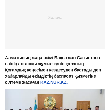
Алматының жаңа әкімі Бақытжан Сағынтаев
өзінің алғашқы жұмыс күнін қаланың
Қоғамдық кеңесімен кездесуден бастады деп
хабарлайды әкімдіктің баспасөз қызметіне
сілтеме жасаған
KAZ.NUR.KZ.