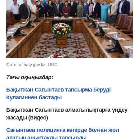
Фото: almaty.gov.kz: UGC
Тағы оқыңыздар:
Бақытжан Сағынтаев тапсырма беруді
Кулагиннен бастады
Бақытжан Сағынтаев алматылықтарға үндеу
жасады (видео)
Сағынтаев полицияға көпірде болған жол
апатын анықтауды тапсырды