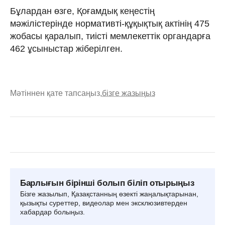
Бұлардан өзге, Қоғамдық кеңестің
мәжілістерінде нормативті-құқықтық актінің 475
жобасы қаралып, тиісті мемлекеттік органдарға
462 ұсыныстар жіберілген.
Мәтіннен қате тапсаңыз,
бізге жазыңыз
Барлығын бірінші болып біліп отырыңыз
Бізге жазылып, Қазақстанның өзекті жаңалықтарынан,
қызықты суреттер, видеолар мен эксклюзивтерден
хабардар болыңыз.