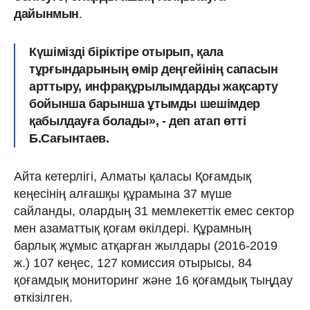
дайынмын
.
Күшімізді біріктіре отырып, қала
тұрғындарының өмір деңгейінің сапасын
арттыру, инфрақұрылымдарды жақсарту
бойынша барынша ұтымды шешімдер
қабылдауға болады», - деп атап өтті
Б.Сағынтаев.
Айта кетерлігі, Алматы қаласы Қоғамдық
кеңесінің алғашқы құрамына 37 мүше
сайланды, олардың 31 мемлекеттік емес сектор
мен азаматтық қоғам өкілдері. Құрамның
барлық жұмыс атқарған жылдары (2016-2019
ж.) 107 кеңес, 127 комиссия отырысы, 84
қоғамдық мониторинг және 16 қоғамдық тыңдау
өткізілген.