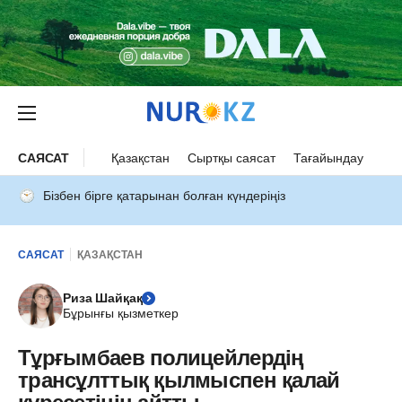
САЯСАТ
Қазақстан
Сыртқы саясат
Тағайындау
Бізбен бірге қатарынан болған күндеріңіз
САЯСАТ
ҚАЗАҚСТАН
Риза Шайқақ
Бұрынғы қызметкер
Тұрғымбаев полицейлердің
трансұлттық қылмыспен қалай