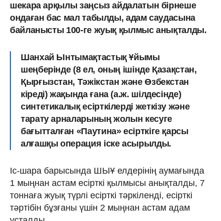
шекара арқылы заңсыз айдалатын бірнеше
ондаған бас мал табылды, адам саудасына
байланысты 100-ге жуық қылмыс анықталды.
Шанхай Ынтымақтастық Ұйымы
шеңберінде (8 ел, оның ішінде Қазақстан,
Қырғызстан, Тәжікстан және Өзбекстан
кіреді) жақында ғана (а.ж. шілдесінде)
синтетикалық есірткілерді жеткізу және
тарату арналарының жолын кесуге
бағытталған «Паутина» есірткіге қарсы
алғашқы операция іске асырылды.
Іс-шара барысында ШЫҰ елдерінің аумағында
1 мыңнан астам есірткі қылмысы анықталды, 7
тоннаға жуық түрлі есірткі тәркіленді, есірткі
тәртібін бұзғаны үшін 2 мыңнан астам адам
ұсталды.