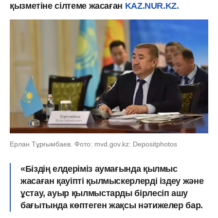
қызметіне сілтеме жасаған
KAZ.NUR.KZ.
Ерлан Тұрғымбаев. Фото: mvd.gov.kz: Depositphotos
«Біздің елдеріміз аумағында қылмыс
жасаған қауіпті қылмыскерлерді іздеу және
ұстау, ауыр қылмыстарды бірлесіп ашу
бағытында көптеген жақсы нәтижелер бар.