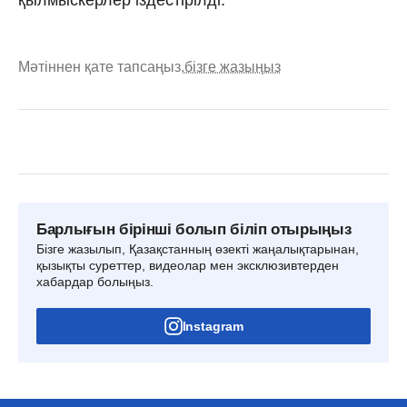
қылмыскерлер іздестірілді.
Мәтіннен қате тапсаңыз,
бізге жазыңыз
Барлығын бірінші болып біліп отырыңыз
Бізге жазылып, Қазақстанның өзекті жаңалықтарынан,
қызықты суреттер, видеолар мен эксклюзивтерден
хабардар болыңыз.
Instagram