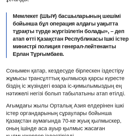
Мемлекет (ШЫҰ) басшыларының шешімі
бойынша бұл операция алдағы уақытта
тұрақты түрде жүргізілетін болады», – деп
атап өтті Қазақстан Республикасы Ішкі істер
министрі полиция генерал-лейтенанты
Ерлан Тұрғымбаев.
Сонымен қатар, кездесуде бірлескен іздестіру
жұмысы трансұлттық қылмысқа қарсы күресте
біздің іс жүзіндегі өзара іс-қимылымыздың ең
нәтижелі негізі болып табылатыны атап өтілді.
Ағымдағы жылы Орталық Азия елдерінен ішкі
істер органдарының сұраулары бойынша
Қазақстан аумағында 70-ке жуық қылмыскер,
оның ішінде аса ауыр қылмыс жасаған