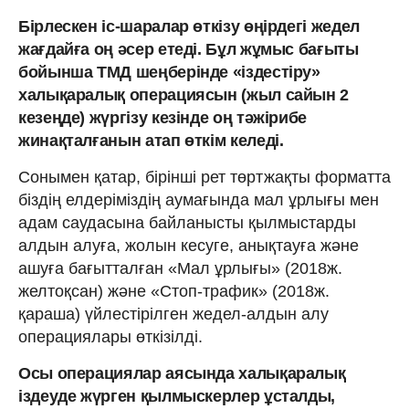
Бірлескен іс-шаралар өткізу өңірдегі жедел
жағдайға оң әсер етеді. Бұл жұмыс бағыты
бойынша ТМД шеңберінде «іздестіру»
халықаралық операциясын (жыл сайын 2
кезеңде) жүргізу кезінде оң тәжірибе
жинақталғанын атап өткім келеді.
Сонымен қатар, бірінші рет төртжақты форматта
біздің елдеріміздің аумағында мал ұрлығы мен
адам саудасына байланысты қылмыстарды
алдын алуға, жолын кесуге, анықтауға және
ашуға бағытталған «Мал ұрлығы» (2018ж.
желтоқсан) және «Стоп-трафик» (2018ж.
қараша) үйлестірілген жедел-алдын алу
операциялары өткізілді.
Осы операциялар аясында халықаралық
іздеуде жүрген қылмыскерлер ұсталды,