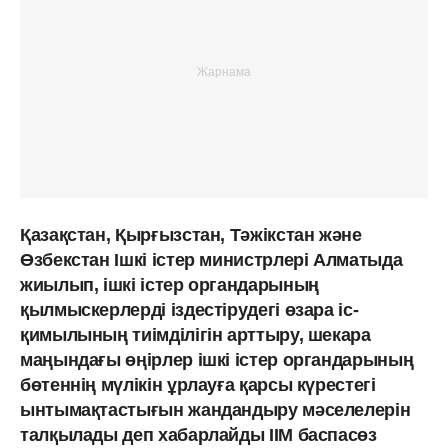
Қазақстан, Қырғызстан, Тәжікстан және
Өзбекстан Ішкі істер министрлері Алматыда
жиылып, ішкі істер органдарының
қылмыскерлерді іздестірудегі өзара іс-
қимылының тиімділігін арттыру, шекара
маңындағы өңірлер ішкі істер органдарының
бөтеннің мүлікін ұрлауға қарсы күрестегі
ынтымақтастығын жандандыру мәселелерін
талқылады деп хабарлайды ІІМ баспасөз