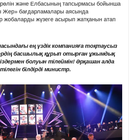
і рөлін және Елбасының тапсырмасы бойынша
ы Жер» бағдарламалары аясында
р жобаларды жүзеге асырып жатқанын атап
ласындағы ең үздік компанияға тоқтаусыз
здердің басшылық құрып отырған ұжымдық
 сіздермен болуын тілеймін! Әрқашан алда
 тілегін білдірді министр.