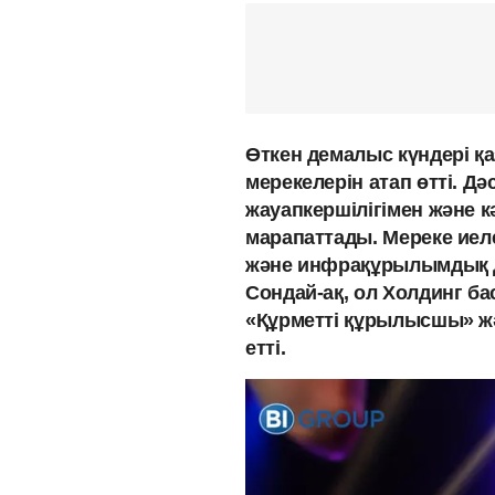
Өткен демалыс күндері қ
мерекелерін атап өтті. Дә
жауапкершілігімен және 
марапаттады. Мереке иел
және инфрақұрылымдық д
Сондай-ақ, ол Холдинг б
«Құрметті құрылысшы» жә
етті.