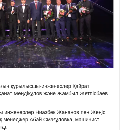
ағын құрылысшы-инженерлер Қайрат
 Қанат Меңдіқұлов және Жамбыл Жетпісбаев
ғы инженерлер Ниазбек Жананов пен Жеңіс
ық менеджер Абай Смағұловқа, машинист
ді.