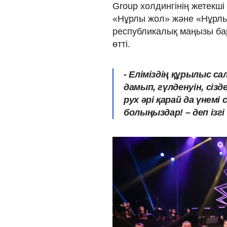
Group холдингінің жетекш
«Нұрлы жол» және «Нұрл
республикалық маңызы ба
өтті.
-
Еліміздің құрылыс са
дамып, гүлденуін, сі
рух әрі қарай да үнемі
болыңыздар! – деп ізгі