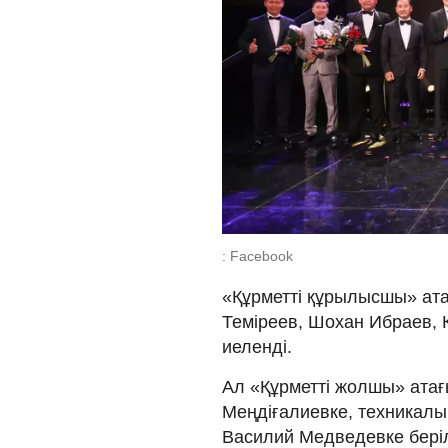
: Facebook
«Құрметті құрылысшы» ат
Теміреев, Шохан Ибраев,
иеленді.
Ал «Құрметті жолшы» ата
Меңдіғалиевке, техникал
Василий Медведевке беріл