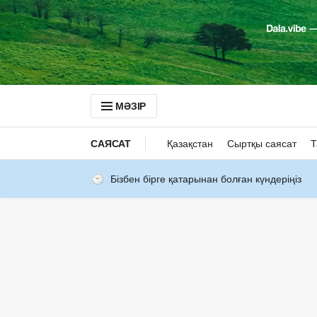
МӘЗІР
САЯСАТ
Қазақстан
Сыртқы саясат
Т
Бізбен бірге қатарынан болған күндеріңіз