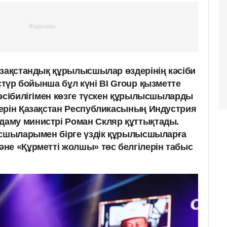
азақстандық құрылысшылар өздерінің кәсіби
стүр бойынша бұл күні BI
Group
қызметте
кәсібилігімен көзге түскен құрылысшыларды
ерін Қазақстан Республикасының Индустрия
аму министрі Роман Скляр құттықтады.
асшыларымен бірге үздік құрылысшыларға
не «Құрметті жолшы» төс белгілерін табыс