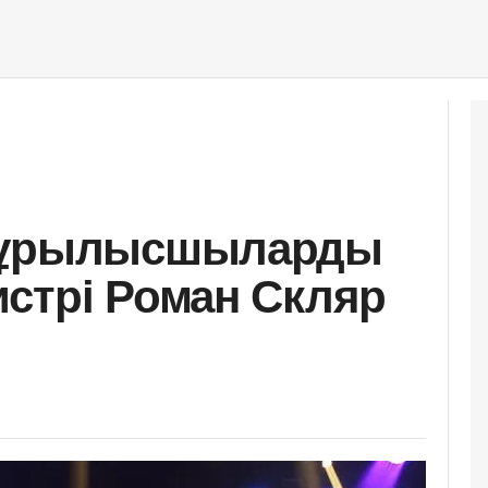
 құрылысшыларды
стрі Роман Скляр