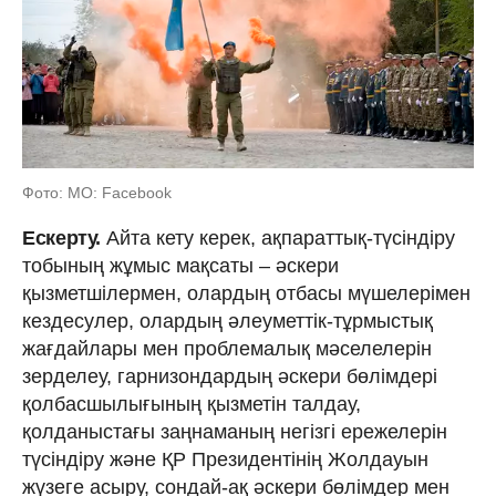
Фото: МО: Facebook
Ескерту.
Айта кету керек, ақпараттық-түсіндіру
тобының жұмыс мақсаты – әскери
қызметшілермен, олардың отбасы мүшелерімен
кездесулер, олардың әлеуметтік-тұрмыстық
жағдайлары мен проблемалық мәселелерін
зерделеу, гарнизондардың әскери бөлімдері
қолбасшылығының қызметін талдау,
қолданыстағы заңнаманың негізгі ережелерін
түсіндіру және ҚР Президентінің Жолдауын
жүзеге асыру, сондай-ақ әскери бөлімдер мен