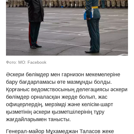
Фото: МО: Facebook
Әскери бөлімдер мен гарнизон мекемелеріне
бару бағдарламасы өте мазмұнды болды.
Қорғаныс ведомствосының делегациясы әскери
бөлімдер орналасқан жерде болып, жас
офицерлердің, мерзімді және келісім-шарт
қызметінің әскери қызметшілерінің тұру
жағдайларымен танысты.
Генерал-майор Мұхамеджан Таласов жеке