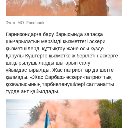
Фото: МО: Facebook
Гарнизондарға бару барысында запасқа
шығарылатын мерзімді қызметтегі әскери
қызметшілерді құттықтау және осы күзде
Қарулы Күштерге қызметке жіберілетін әскерге
шақырылушыларды шығарып салу
ұйымдастырылды. Жас патриоттар да шетте
қалмады. «Жас Сарбаз» әскери-патриоттық
қозғалысының тәрбиеленушілері салтанатты
түрде ант қабылдады.