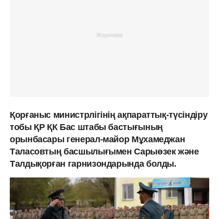
Қорғаныс министрлігінің ақпараттық-түсіндіру
тобы ҚР ҚК Бас штабы бастығының
орынбасары генерал-майор Мұхамеджан
Таласовтың басшылығымен Сарыөзек және
Талдықорған гарнизондарында болды.