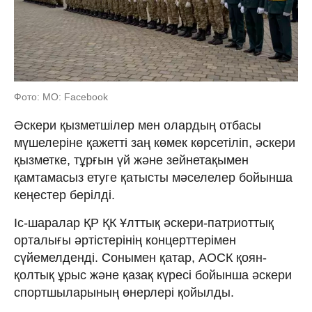
Фото: МО: Facebook
Әскери қызметшілер мен олардың отбасы
мүшелеріне қажетті заң көмек көрсетіліп, әскери
қызметке, тұрғын үй және зейнетақымен
қамтамасыз етуге қатысты мәселелер бойынша
кеңестер берілді.
Іс-шаралар ҚР ҚК Ұлттық әскери-патриоттық
орталығы әртістерінің концерттерімен
сүйемелденді. Сонымен қатар, АОСК қоян-
қолтық ұрыс және қазақ күресі бойынша әскери
спортшыларының өнерлері қойылды.