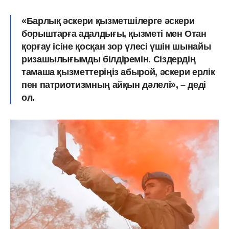
«Барлық әскери қызметшілерге әскери
борыштарға адалдығы, қызметі мен Отан
қорғау ісіне қосқан зор үлесі үшін шынайы
ризашылығымды білдіремін. Сіздердің
тамаша қызметтеріңіз абырой, әскери ерлік
пен патриотизмның айқын дәлелі», – деді
ол.