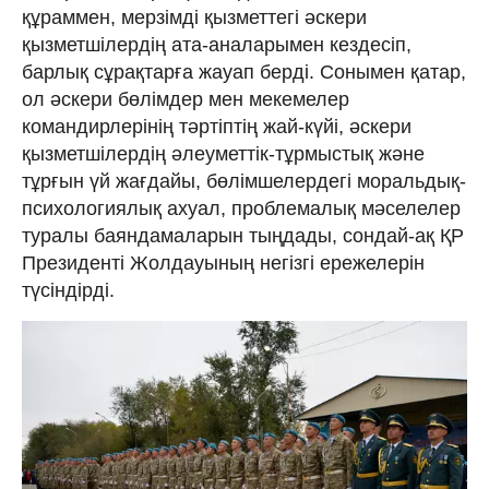
құраммен, мерзімді қызметтегі әскери
қызметшілердің ата-аналарымен кездесіп,
барлық сұрақтарға жауап берді. Сонымен қатар,
ол әскери бөлімдер мен мекемелер
командирлерінің тәртіптің жай-күйі, әскери
қызметшілердің әлеуметтік-тұрмыстық және
тұрғын үй жағдайы, бөлімшелердегі моральдық-
психологиялық ахуал, проблемалық мәселелер
туралы баяндамаларын тыңдады, сондай-ақ ҚР
Президенті Жолдауының негізгі ережелерін
түсіндірді.