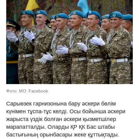
Фото: МО: Facebook
Сарыөзек гарнизонына бару әскери бөлім
күнімен тұспа-тұс келді. Осы бойынша әскери
жарыста үздік болған әскери қызметшілер
марапатталды. Оларды ҚР ҚК Бас штабы
бастығының орынбасары жеке құттықтады.