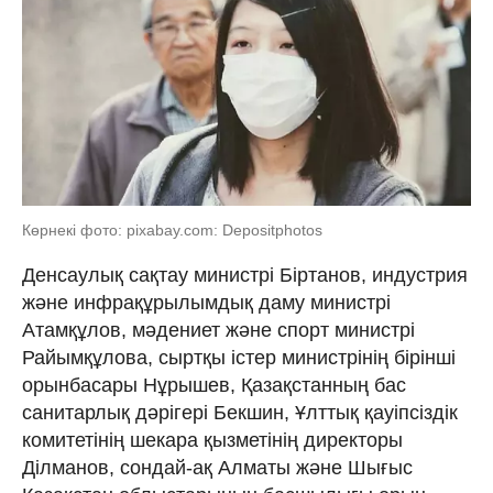
Көрнекі фото: pixabay.com: Depositphotos
Денсаулық сақтау министрі Біртанов, индустрия
және инфрақұрылымдық даму министрі
Атамқұлов, мәдениет және спорт министрі
Райымқұлова, сыртқы істер министрінің бірінші
орынбасары Нұрышев, Қазақстанның бас
санитарлық дәрігері Бекшин, Ұлттық қауіпсіздік
комитетінің шекара қызметінің директоры
Ділманов, сондай-ақ Алматы және Шығыс