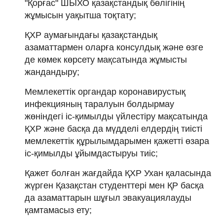
"Қорғас" ШЫХО қазақстандық бөлігінің
жұмысын уақытша тоқтату;
ҚХР аумағындағы қазақстандық
азаматтармен оларға консулдық және өзге
де көмек көрсету мақсатында жұмысты
жандандыру;
Мемлекеттік органдар коронавирустық
инфекцияның таралуын болдырмау
жөніндегі іс-қимылды үйлестіру мақсатында
ҚХР және басқа да мүдделі елдердің тиісті
мемлекеттік құрылымдарымен қажетті өзара
іс-қимылды ұйымдастыруы тиіс;
Қажет болған жағдайда ҚХР Ухан қаласында
жүрген Қазақстан студенттері мен ҚР басқа
да азаматтарын шұғыл эвакуациялауды
қамтамасыз ету;