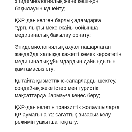
эпидемиологиялық және көші-қон
бақылауын күшейту;
ҚХР-дан келген барлық адамдарға
тұрғылықты мекенжайы бойынша
медициналық бақылау орнату;
Эпидемиологиялық ахуал нашарлаған
жағдайда халыққа қажетті көмек көрсететін
медициналық ұйымдардың дайындығын
қамтамасыз ету;
Қытайға қызметтік іс-сапарларды шектеу,
сондай-ақ жеке істер мен туристік
мақсаттарда бармауға кеңес беру;
ҚХР-дан келетін транзиттік жолаушыларға
ҚР аумағына 72 сағаттық визасыз келу
режимін уақытша тоқтату;