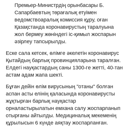
Премьер-Министрдің орынбасары Б.
Сапарбаевтың төрағалық етуімен
ведомствоаралық комиссия құру, оған
Қазақстанда коронавирустың таралуына
жол бермеу жөніндегі іс-қимыл жоспарын
әзірлеу тапсырылды.
Еске сала кетсек, өлімге әкелетін коронавирус
Қытайдың барлық провинцияларына таралған.
Елдегі науқастардың саны 1300-ге жетті, 40-тан
астам адам жапа шекті.
Бұған дейін өлім вирусының "отаны" болған
аспан асты елінің қаласында коронавирусты
жұқтырған барлық науқастар
орналастырылатын емхана салу жоспарланып
отырғаны айтылды. Медициналық мекеменің
құрылысын 6 күнде аяқтау жоспарланған.