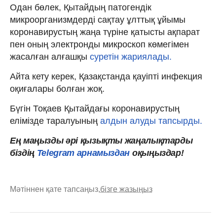
Одан бөлек, Қытайдың патогендік
микроорганизмдерді сақтау ұлттық ұйымы
коронавирустың жаңа түріне қатысты ақпарат
пен оның электронды микроскоп көмегімен
жасалған алғашқы
суретін жариялады.
Айта кету керек, Қазақстанда қауіпті инфекция
оқиғалары болған жоқ.
Бүгін Тоқаев Қытайдағы коронавирустың
елімізде таралуының
алдын алуды тапсырды.
Ең маңызды әрі қызықты жаңалықтарды
біздің
Telegram арнамыздан
оқыңыздар!
Мәтіннен қате тапсаңыз,
бізге жазыңыз