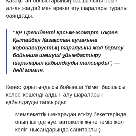
Қазақстан облыстарының басшылығы орын
алған жағдай мен әрекет ету шаралары туралы
баяндады.
"ҚР Президенті Қасым-Жомарт Тоқаев
Қытайдан Қазақстан аумағына
коронавирустың таралуына жол бермеу
бойынша шешуші ұйымдастыру
шараларын қабылдауды тапсырды",
—
деді Мамин.
Кеңес қорытындысы бойынша Үкімет басшысы
келесі кешенді алдын алу шараларын
қабылдауды тапсырды:
Мемлекеттік шекарадан өткізу бекеттерінде,
оның ішінде әуе, автокөлік және темір жол
көлігі нысандарында санитарлық-