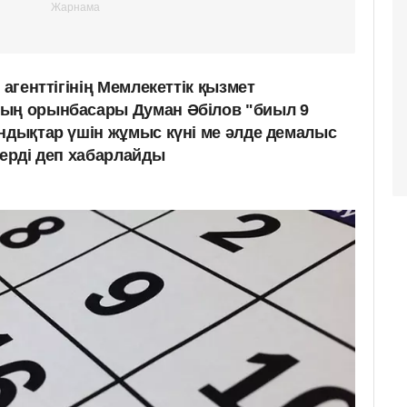
 агенттігінің Мемлекеттік қызмет
ның орынбасары Думан Әбілов "биыл 9
андықтар үшін жұмыс күні ме әлде демалыс
берді деп хабарлайды