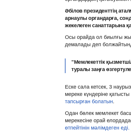
Әбілов президенттің ата
арнаулы органдарға, сонд
жекелеген санаттарына қа
Осы орайда ол биылғы жы
демалады деп болжайтынд
"Мемлекеттік қызметші
туралы заңға өзгертулер
Еске сала кетсек, 3 наур
мереке күндеріне қатысты
тапсырған болатын
.
Одан бөлек мемлекет бас
мерекесіне орай елордад
өтпейтінін мәлімдеге
н еді.