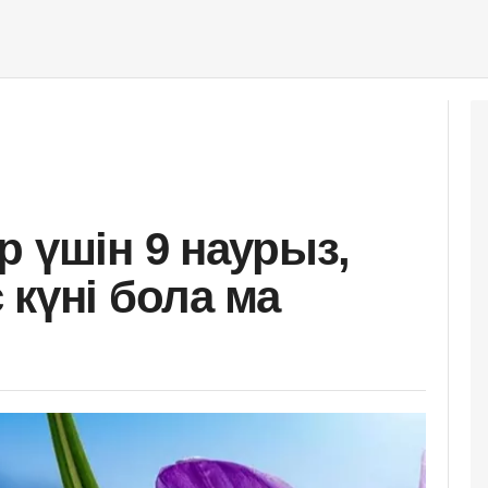
р үшін 9 наурыз,
 күні бола ма