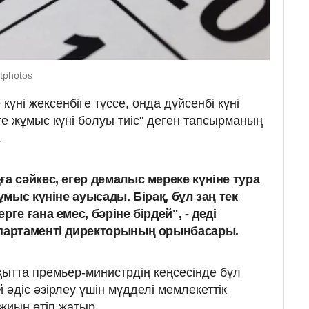
tphotos
 күні жексенбіге түссе, онда дүйсенбі күні
ге жұмыс күні болуы тиіс" деген тапсырманың
.
а сәйкес, егер демалыс мереке күніне тура
ұмыс күніне ауысады. Бірақ, бұл заң тек
ге ғана емес, бәріне бірдей", - деді
епартаменті директорының орынбасары.
қытта премьер-министрдің кеңсесінде бұл
 әдіс әзірлеу үшін мүдделі мемлекеттік
жиын өтіп жатыр.