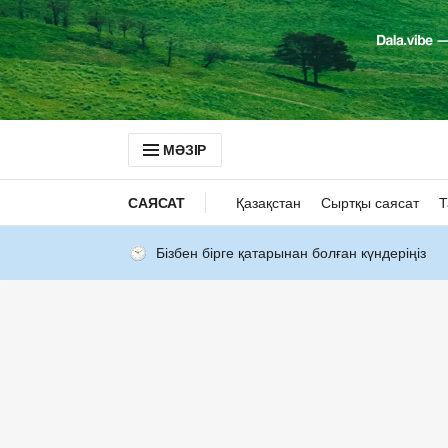
МӘЗІР
САЯСАТ
Қазақстан
Сыртқы саясат
Т
Бізбен бірге қатарынан болған күндеріңіз