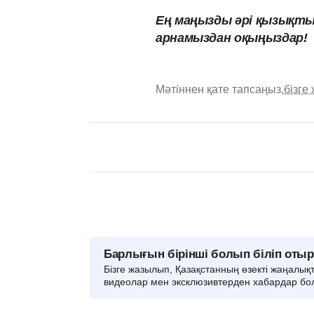
Ең маңызды әрі қызықты
арнамыздан оқыңыздар!
Мәтіннен қате тапсаңыз,
бізге
Барлығын бірінші болып біліп оты
Бізге жазылып, Қазақстанның өзекті жаңалық
видеолар мен эксклюзивтерден хабардар бо