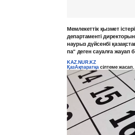
Мемлекеттік қызмет істері
департаменті директоры
наурыз дүйсенбі қазақст
па" деген сауалға жауап 
KAZ.NUR.KZ
ҚазАқпаратқа
сілтеме жасап.