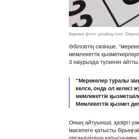
Көрнекі фото: pixabay.com: Deposi
Әбіловтің сөзінше, "мереке
мемлекеттік қызметкерлер
3 наурызда түскенін айтты
"Мерекелер туралы заңғ
келсе, онда ол келесі ж
мемлекеттік қызметшілер
Мемлекеттік қызмет д
Оның айтуынша, қазіргі уа
мәселеге қатысты бірыңғай
органдардың қатысуымен 