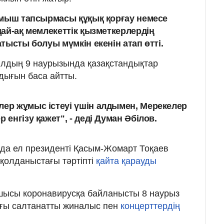
лмыш тапсырмасы құқық қорғау немесе
ай-ақ мемлекеттік қызметкерлердің
тысты болуы мүмкін екенін атап өтті.
лдың 9 наурызында қазақстандықтар
ығын баса айтты.
лер жұмыс істеуі үшін алдымен, Мерекелер
 енгізу қажет", - деді Думан Әбілов.
ызда ел президенті Қасым-Жомарт Тоқаев
 қолданыстағы тәртіпті
қайта қарауды
шысы коронавирусқа байланысты 8 наурыз
ағы салтанатты жиналыс пен
концерттердің