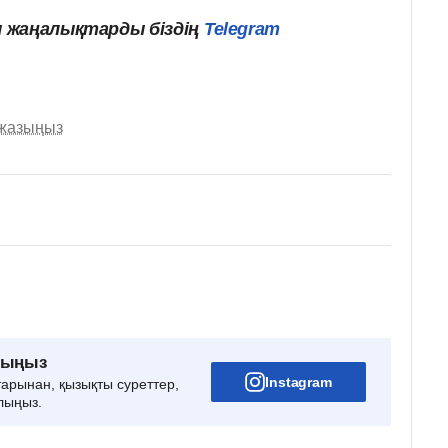
 жаңалықтарды біздің
Telegram
 жазыңыз
рыңыз
Instagram
тарынан, қызықты суреттер,
лыңыз.