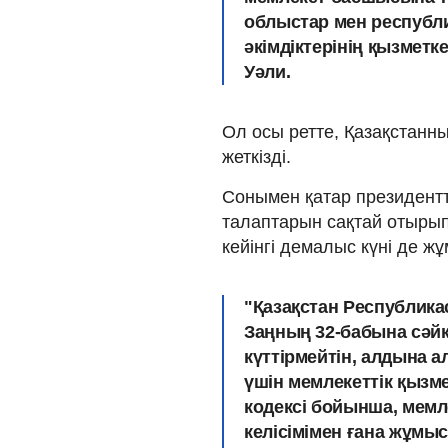
облыстар мен республ
әкімдіктерінің қызметк
Уәли.
Ол осы ретте, Қазақстанн
жеткізді.
Сонымен қатар президентт
талаптарын сақтай отырып
кейінгі демалыс күні де ж
"Қазақстан Республика
Заңның 32-бабына сәйк
күттірмейтін, алдына
үшін мемлекеттік қызм
кодексі бойынша, мемл
келісімімен ғана жұмы