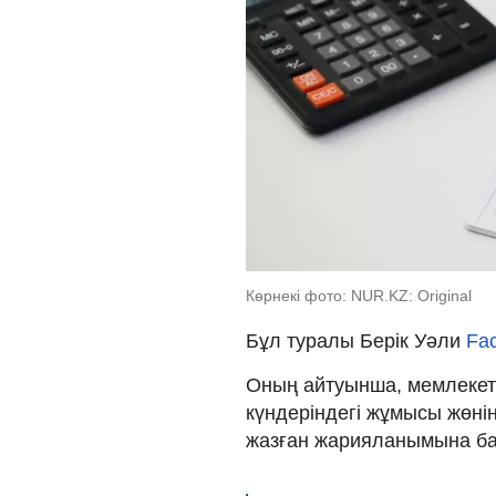
Көрнекі фото: NUR.KZ: Original
Бұл туралы Берік Уәли
Fa
Оның айтуынша, мемлекет
күндеріндегі жұмысы жөн
жазған жарияланымына бай