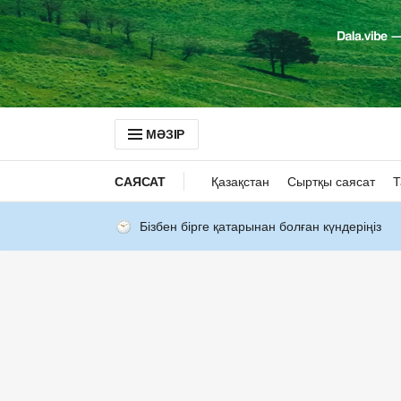
МӘЗІР
САЯСАТ
Қазақстан
Сыртқы саясат
Т
Бізбен бірге қатарынан болған күндеріңіз