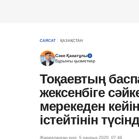
САЯСАТ
ҚАЗАҚСТАН
Сәке Қанатұлы
Бұрынғы қызметкер
Тоқаевтың бас
жексенбіге сәйк
мерекеден кейі
істейтінін түсінд
Жарияланған күні:
5 наурыз 2020, 07:46