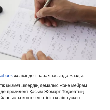
cebook
желісіндегі парақшасында жазды.
тік қызметшілердің демалыс және мейрам
інде президент Қасым-Жомарт Тоқаевтың
ланысты көптеген өтініш келіп түскен.