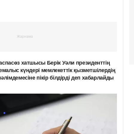
спасөз хатшысы Берік Уәли президенттің
демалыс күндері мемлекеттік қызметшілердің
лімдемесіне пікір білдірді деп хабарлайды