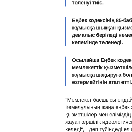
төленуі тиіс.
Еңбек кодексінің 85-ба
жұмысқа шыққан қызмет
демалыс беріледі немес
көлемінде төленеді.
Осылайша Еңбек кодекс
мемлекеттік қызметшіле
жұмысқа шақыруға бола
өзгермейтінін атап өтті
"Мемлекет басшысы ондай
Кемелұлының жаңа еңбек э
қызметшілер мен елімізді
жауапкершілік идеологиясы
келеді", - деп түйіндеді е