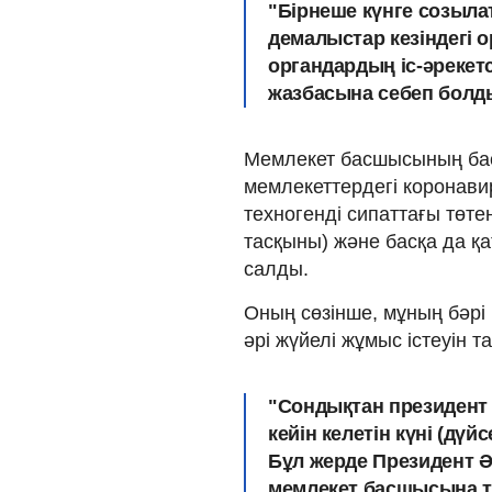
"Бірнеше күнге созылат
демалыстар кезіндегі о
органдардың іс-әрекет
жазбасына себеп болды"
Мемлекет басшысының басп
мемлекеттердегі коронавир
техногенді сипаттағы төт
тасқыны) және басқа да қа
салды.
Оның сөзінше, мұның бәр
әрі жүйелі жұмыс істеуін та
"Сондықтан президент 
кейін келетін күні (д
Бұл жерде Президент Әкі
мемлекет басшысына т