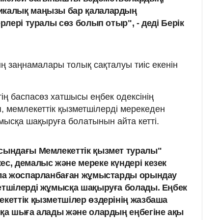
икалық маңызы бар қалалардың
ерлері туралы сөз болып отыр", - деді Берік
ың заңнамалары толық сақталуы тиіс екенін
ің баспасөз хатшысы еңбек одексінің
, мемлекеттік қызметшілерді мерекеден
ұмысқа шақыруға болатынын айта кетті.
сындағы Мемлекеттік қызмет туралы"
ес, демалыс және мереке күндері кезек
 ала жоспарланбаған жұмыстарды орындау
етшілерді жұмысқа шақыруға болады. Еңбек
екеттік қызметшілер өздерінің жазбаша
сқа шыға алады және олардың еңбегіне ақы