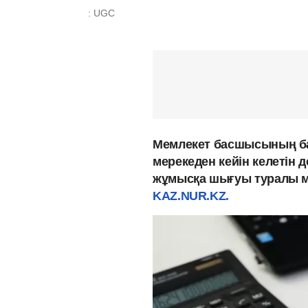
: UGC
Мемлекет басшысының ба
мерекеден кейін келетін 
жұмысқа шығуы туралы мә
KAZ.NUR.KZ.