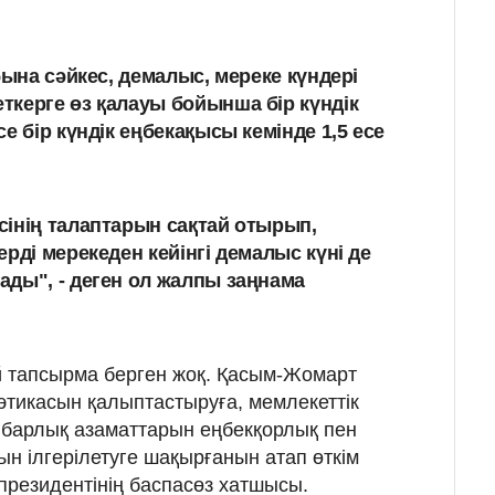
бына сәйкес, демалыс, мереке күндері
керге өз қалауы бойынша бір күндік
е бір күндік еңбекақысы кемінде 1,5 есе
інің талаптарын сақтай отырып,
рді мерекеден кейінгі демалыс күні де
ды", - деген ол жалпы заңнама
.
 тапсырма берген жоқ. Қасым-Жомарт
тикасын қалыптастыруға, мемлекеттік
ң барлық азаматтарын еңбекқорлық пен
н ілгерілетуге шақырғанын атап өткім
л президентінің баспасөз хатшысы.