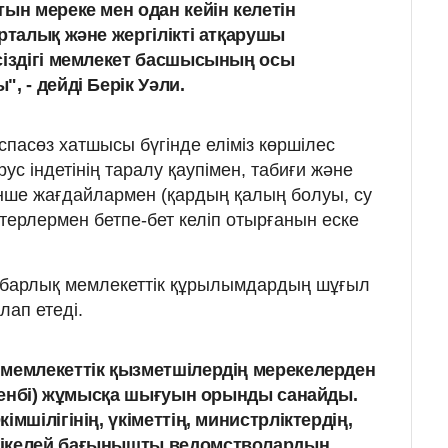
ын мереке мен одан кейін келетін
рталық және жергілікті атқарушы
сіздігі мемлекет басшысының осы
, - дейді Берік Уәли.
асөз хатшысы бүгінде еліміз көршілес
ус індетінің таралу қаупімен, табиғи және
енше жағдайлармен (қардың қалың болуы, су
терлермен бетпе-бет келіп отырғанын еске
і барлық мемлекеттік құрылымдардың шұғыл
лап етеді.
мемлекеттік қызметшілердің мерекелерден
үйсенбі) жұмысқа шығуын орынды санайды.
мшілігінің, үкіметтің, министрліктердің,
ікелей бағынышты ведомстволардың,