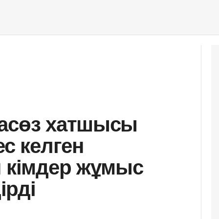
пасөз хатшысы
ес келген
н кімдер жұмыс
ірді