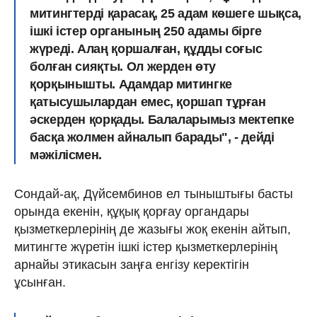
митингтерді қарасақ, 25 адам көшеге шықса,
ішкі істер органының 250 адамы бірге
жүреді. Алаң қоршалған, құдды соғыс
болған сияқты. Ол жерден өту
қорқынышты. Адамдар митингке
қатысушылардан емес, қоршап тұрған
әскерден қорқады. Балаларымыз мектепке
басқа жолмен айналып барады", - дейді
мәжілісмен.
Сондай-ақ, Дүйсембинов ел тыныштығы басты
орында екенін, құқық қорғау органдары
қызметкерлерінің де жазығы жоқ екенін айтып,
митингте жүретін ішкі істер қызметкерлерінің
арнайы этикасын заңға енгізу керектігін
ұсынған.