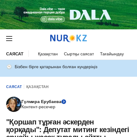
САЯСАТ
Қазақстан
Сыртқы саясат
Тағайындау
Бізбен бірге қатарынан болған күндеріңіз
САЯСАТ
ҚАЗАҚСТАН
Гүлмира Ерубаева
Контент-ресечер
"Қоршап тұрған әскерден
қорқады": Депутат митинг кезіндегі