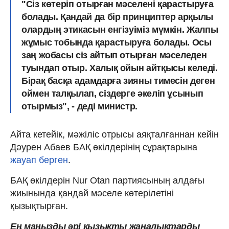
"Сіз көтеріп отырған мәселені қарастыруға
болады. Қандай да бір принциптер арқылы
олардың этикасын енгізуіміз мүмкін. Жалпы
жұмыс тобында қарастыруға болады. Осы
заң жобасы сіз айтып отырған мәселеден
туындап отыр. Халық ойын айтқысы келеді.
Бірақ басқа адамдарға зияны тимесін деген
оймен талқылап, сіздерге әкеліп ұсынып
отырмыз", - деді министр.
Айта кетейік, мәжіліс отрысы аяқталғаннан кейін
Дәурен Абаев БАҚ өкілдерінің сұрақтарына
жауап берген
.
БАҚ өкілдерін Nur Otan партиясының алдағы
жиынында қандай мәселе көтерілетіні
қызықтырған.
Ең маңызды әрі қызықты жаңалықтарды