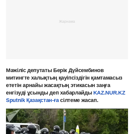
Мәжіліс депутаты Берік Дүйсембинов
митингте халықтың қауіпсіздігін қамтамасыз
ететін арнайы жасақтың этикасын заңға
енгізуді ұсынды деп хабарлайды
KAZ.NUR.KZ
Sputnik Қазақстан-ға
сілтеме жасап.