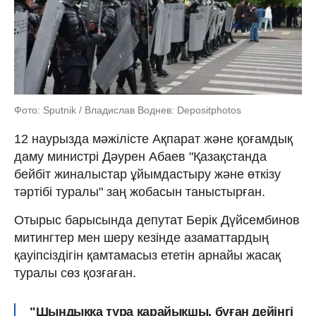
Фото: Sputnik / Владислав Воднев: Depositphotos
12 наурызда мәжілісте Ақпарат және қоғамдық
даму министрі Дәурен Абаев "Қазақстанда
бейбіт жиналыстар ұйымдастыру және өткізу
тәртібі туралы" заң жобасын таныстырған.
Отырыс барысында депутат Берік Дүйсембинов
митингтер мен шеру кезінде азаматтардың
қауіпсіздігін қамтамасыз ететін арнайы жасақ
туралы сөз қозғаған.
"Шындыққа тура қарайықшы, бұған дейінгі