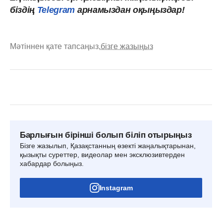
біздің
Telegram
арнамыздан оқыңыздар!
Мәтіннен қате тапсаңыз,
бізге жазыңыз
Барлығын бірінші болып біліп отырыңыз
Бізге жазылып, Қазақстанның өзекті жаңалықтарынан,
қызықты суреттер, видеолар мен эксклюзивтерден
хабардар болыңыз.
Instagram