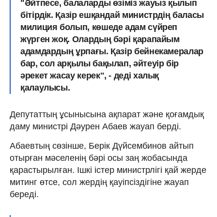
"Әйтпесе, балаларды өзіміз жауыз қылып
бітірдік. Қазір ешқандай министрдің баласы
милиция болып, көшеде адам сүйреп
жүрген жоқ. Олардың бәрі қарапайым
адамдардың ұрпағы. Қазір бейнекамералар
бар, сол арқылы бақылап, әйтеуір бір
әрекет жасау керек", - деді халық
қалаулысы.
Депутаттың ұсынысына ақпарат және қоғамдық
даму министрі Дәурен Абаев жауап берді.
Абаевтың сөзінше, Берік Дүйсембинов айтып
отырған мәселенің бәрі осы заң жобасында
қарастырылған. Ішкі істер министрлігі қай жерде
митинг өтсе, сол жердің қауіпсіздігіне жауап
береді.