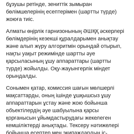
бұзушы ретінде, зениттік зымыран
бөлімшелерінің есептерімен (шартты түрде)
жоюға тиіс.
Алматы өңірлік гарнизонының ӘШҚҚ әскерлері
бөлімдерінің кезекші құралдарымен анықтау
және алып жүру алгоритмін орындай отырып,
нақты уақыт режимінде шартты әуе
қарсыласының ұшу аппараттары (шартты
түрде) жойылды. Оқу-жауынгерлік міндет
орындалды.
Сонымен қатар, комиссия шағын мөлшерлі
мақсаттарды, оның ішінде ұшқышсыз ұшу
аппараттарын ұстау және жою бойынша
объектілердің әуе шабуылына қарсы
қорғанысын ұйымдастырудағы жекелеген
кемшіліктерді анықтады. Тексеру нәтижелері
бойынша есептер мен экипаждардың іс-