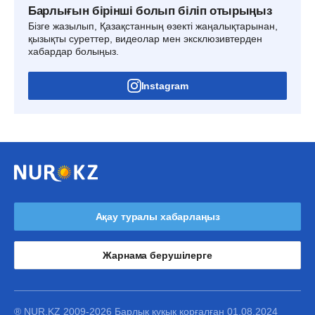
Барлығын бірінші болып біліп отырыңыз
Бізге жазылып, Қазақстанның өзекті жаңалықтарынан,
қызықты суреттер, видеолар мен эксклюзивтерден
хабардар болыңыз.
Instagram
Ақау туралы хабарлаңыз
Жарнама берушілерге
® NUR.KZ 2009-2026 Барлық құқық қорғалған 01.08.2024