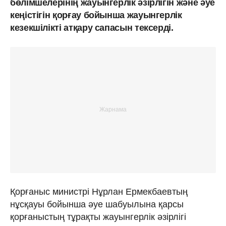
бөлімшелерінің жауынгерлік әзірлігін және әуе
кеңістігін қорғау бойынша жауынгерлік
кезекшілікті атқару сапасын тексерді.
Қорғаныс министрі Нұрлан Ермекбаевтың
нұсқауы бойынша әуе шабуылына қарсы
қорғаныстың тұрақты жауынгерлік әзірлігі