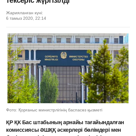
тексеріс жүргізілді
Жарияланған күні:
6 тамыз 2020, 22:14
Фото: Қорғаныс министрлігінің баспасөз қызметі
ҚР ҚК Бас штабының арнайы тағайындалған
комиссиясы ӘШҚҚ әскерлері бөлімдері мен