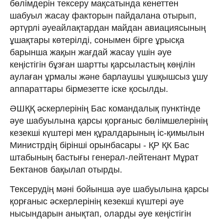
бөлімдерін тексеру мақсатында кенеттен
шабуыл жасау факторын пайдалана отырып,
әртүрлі әуеайлақтардан майдан авиациясының
ұшақтары көтерілді, сонымен бірге ұрысқа
барынша жақын жағдай жасау үшін әуе
кеңістігін бұзған шартты қарсыластың көңілін
аулаған ұрмалы және барлаушы ұшқышсыз ұшу
аппараттары бірмезетте іске қосылды.
ӘШҚҚ әскерлерінің Бас командалық пунктінде
әуе шабуылына қарсы қорғаныс бөлімшелерінің
кезекші күштері мен құралдарының іс-қимылын
Министрдің бірінші орынбасары - ҚР ҚК Бас
штабының бастығы генерал-лейтенант Мұрат
Бектанов бақылап отырды.
Тексерудің мәні бойынша әуе шабуылына қарсы
қорғаныс әскерлерінің кезекші күштері әуе
нысындарын анықтап, оларды әуе кеңістігін