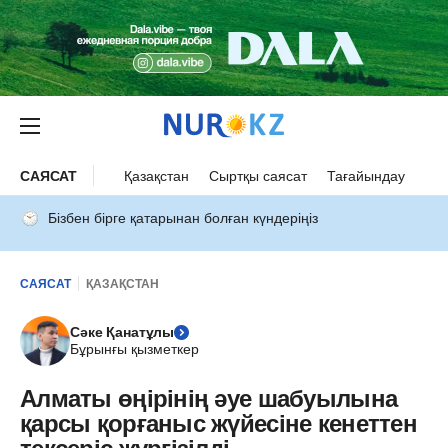
САЯСАТ
Қазақстан
Сыртқы саясат
Тағайындау
Бізбен бірге қатарынан болған күндеріңіз
САЯСАТ
ҚАЗАҚСТАН
Сәке Қанатұлы
Бұрынғы қызметкер
Алматы өңірінің әуе шабуылына
қарсы қорғаныс жүйесіне кенеттен