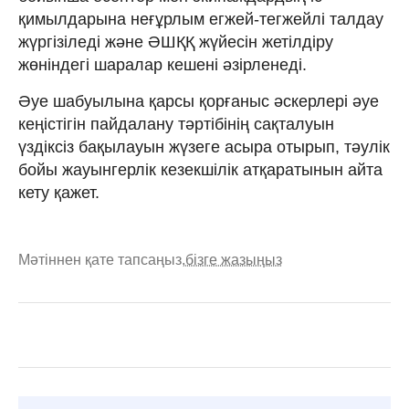
қимылдарына неғұрлым егжей-тегжейлі талдау
жүргізіледі және ӘШҚҚ жүйесін жетілдіру
жөніндегі шаралар кешені әзірленеді.
Әуе шабуылына қарсы қорғаныс әскерлері әуе
кеңістігін пайдалану тәртібінің сақталуын
үздіксіз бақылауын жүзеге асыра отырып, тәулік
бойы жауынгерлік кезекшілік атқаратынын айта
кету қажет.
Мәтіннен қате тапсаңыз,
бізге жазыңыз