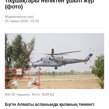
тікұшақтары неліктен ұшып жүр
(фото)
Жарияланған күні:
25 тамыз 2020, 19:15
МИ-35 тікұшағы. Фото: NUR.KZ
Бүгін Алматы аспанында қаланың төменгі