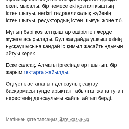
екен, мысалы, бір немесе екі қозғалтқыштың
істен шығуы, негізгі гидравликалық жүйенің
істен шығуы, редуктордың істен шығуы және т.б.
Мұның бәрі қозғалтқыштар өшірілген жерде
жүзеге асырылады. Бұл жағдайда ұшқыш өзінің
нұсқаушысына қандай іс-қимыл жасайтындығын
айтуы керек.
Еске салсақ, Алматы іргесінде өрт шығып, бір
жарым
гектарға жайылды.
Оңтүстік астананың денсаулық сақтау
басқармасы түнде арықтан табылған жаңа туған
нәрестенің денсаулығы жайлы айтып берді.
Мәтіннен қате тапсаңыз,
бізге жазыңыз