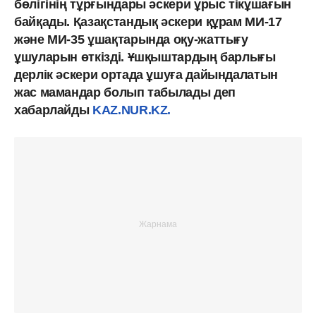
бөлігінің тұрғындары әскери ұрыс тікұшағын
байқады. Қазақстандық әскери құрам МИ-17
және МИ-35 ұшақтарында оқу-жаттығу
ұшуларын өткізді. Ұшқыштардың барлығы
дерлік әскери ортада ұшуға дайындалатын
жас мамандар болып табылады деп
хабарлайды
KAZ.NUR.KZ.