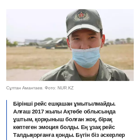
Сұлтан Амантаев. Фото: NUR.KZ
Бірінші рейс ешқашан ұмытылмайды.
Алғаш 2017 жылы Ақтөбе облысында
ұштым, қорқыныш болған жоқ, бірақ
көптеген эмоция болды. Ең ұзақ рейс
Талдықорғанға қонды. Бүгін біз әскерлер