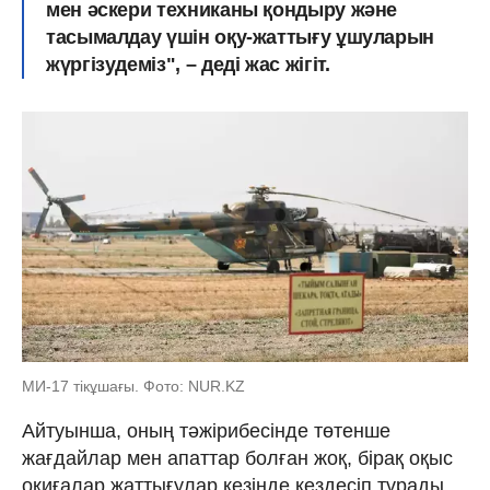
мен әскери техниканы қондыру және
тасымалдау үшін оқу-жаттығу ұшуларын
жүргізудеміз", – деді жас жігіт.
МИ-17 тікұшағы. Фото: NUR.KZ
Айтуынша, оның тәжірибесінде төтенше
жағдайлар мен апаттар болған жоқ, бірақ оқыс
оқиғалар жаттығулар кезінде кездесіп тұрады