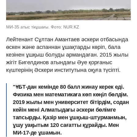
МИ-35 атыс тікұшағы. Фото: NUR.KZ
Лейтенант Сұлтан Амантаев әскери отбасында
өскен және аспаннан ұшақтарды көріп, бала
кезінен ұшқыш болуды армандаған. 2015 жылы
жігіт Бигелдинов атындағы Әуе қорғаныс
күштерінің Әскери институтына оқуға түсіпті.
"ҰБТ-дан кемінде 80 балл жинау керек еді.
Физика мен математикаға көп көңіл бөлдім.
2019 жылы мен университет бітірдім, содан
кейін мені Алматыдағы әскери бөлімге
тапсырды. Қазір мен ұшқыш-штурманмын,
ұшу уақытым 120 сағатты құрайды. Мен
МИ-17-де ұшамын.