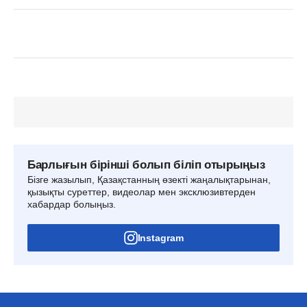
Барлығын бірінші болып біліп отырыңыз
Бізге жазылып, Қазақстанның өзекті жаңалықтарынан,
қызықты суреттер, видеолар мен эксклюзивтерден
хабардар болыңыз.
Instagram