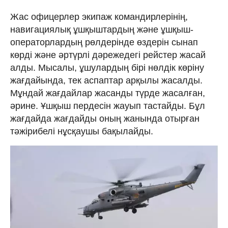
Жас офицерлер экипаж командирлерінің,
навигациялық ұшқыштардың және ұшқыш-
операторлардың рөлдерінде өздерін сынап
көрді және әртүрлі дәрежедегі рейстер жасай
алды. Мысалы, ұшулардың бірі нөлдік көріну
жағдайында, тек аспаптар арқылы жасалды.
Мұндай жағдайлар жасанды түрде жасалған,
әрине. Ұшқыш пердесін жауып тастайды. Бұл
жағдайда жағдайды оның жанында отырған
тәжірибелі нұсқаушы бақылайды.