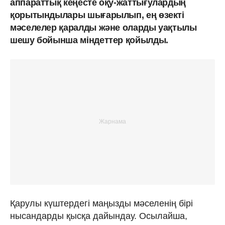
аппараттық кеңесте оқу-жаттығулардың
қорытындылары шығарылып, ең өзекті
мәселелер қаралды және оларды уақтылы
шешу бойынша міндеттер қойылды.
Қарулы күштердегі маңызды мәселенің бірі
нысандарды қысқа дайындау. Осылайша,