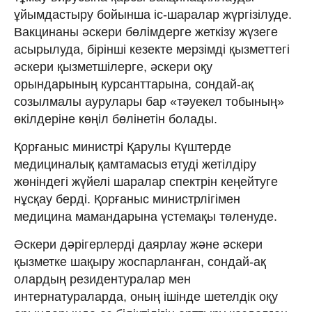
ұйымдастыру бойынша іс-шаралар жүргізілуде.
Вакцинаны әскери бөлімдерге жеткізу жүзеге
асырылуда, бірінші кезекте мерзімді қызметтегі
әскери қызметшілерге, әскери оқу
орындарының курсанттарына, сондай-ақ
созылмалы аурулары бар «тәуекел тобының»
өкілдеріне көңіл бөлінетін болады.
Қорғаныс министрі Қарулы Күштерде
медициналық қамтамасыз етуді жетілдіру
жөніндегі жүйелі шаралар спектрін кеңейтуге
нұсқау берді. Қорғаныс министрлігімен
медицина мамандарына үстемақы төленуде.
Әскери дәрігерлерді даярлау және әскери
қызметке шақыру жоспарланған, сондай-ақ
олардың резидентуралар мен
интернатураларда, оның ішінде шетелдік оқу