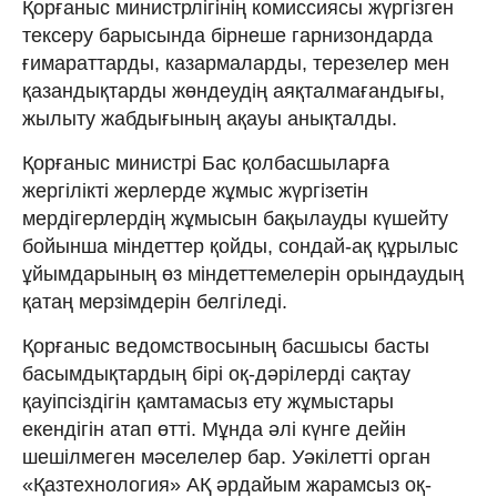
Қорғаныс министрлігінің комиссиясы жүргізген
тексеру барысында бірнеше гарнизондарда
ғимараттарды, казармаларды, терезелер мен
қазандықтарды жөндеудің аяқталмағандығы,
жылыту жабдығының ақауы анықталды.
Қорғаныс министрі Бас қолбасшыларға
жергілікті жерлерде жұмыс жүргізетін
мердігерлердің жұмысын бақылауды күшейту
бойынша міндеттер қойды, сондай-ақ құрылыс
ұйымдарының өз міндеттемелерін орындаудың
қатаң мерзімдерін белгіледі.
Қорғаныс ведомствосының басшысы басты
басымдықтардың бірі оқ-дәрілерді сақтау
қауіпсіздігін қамтамасыз ету жұмыстары
екендігін атап өтті. Мұнда әлі күнге дейін
шешілмеген мәселелер бар. Уәкілетті орган
«Қазтехнология» АҚ әрдайым жарамсыз оқ-