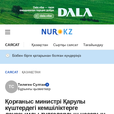
САЯСАТ
Қазақстан
Сыртқы саясат
Тағайындау
Бізбен бірге қатарынан болған күндеріңіз
САЯСАТ
ҚАЗАҚСТАН
Тилеген Султан
ТС
Бұрынғы қызметкер
Қорғаныс министрі Қарулы
күштердегі кемшіліктерге