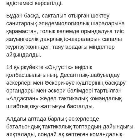
әдістемесі көрсетілді.
Бұдан басқа, сақталып отырған шектеу
санитарлық-эпидемиологиялық шараларына
қарамастан, толық көлемде орындалуға тиіс
жауынгерлік даярлық іс-шараларын сапалы
жүргізу жөніндегі таяу арадағы міндеттер
айқындалды.
14 қыркүйекте «Оңтүстік» өңірлік
қолбасшылығының, Десанттық-шабуылдау
әскерлері мен Әскери-әуе күштерінің басқару
органдары мен әскери бөлімдері тартылған
«Алдаспан» жедел-тактикалық командалық-
штабтық оқу-жаттығуы басталды.
Алдағы аптада барлық әскерлерде
батальондық тактикалық топтардың дайындығы
аяқталады, сондай-ақ көптеген командалық-