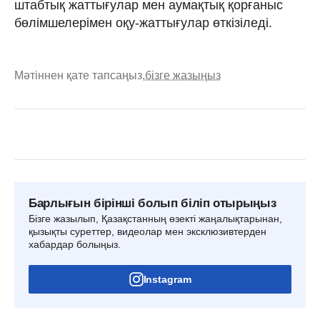
штабтық жаттығулар мен аумақтық қорғаныс
бөлімшелерімен оқу-жаттығулар өткізіледі.
Мәтіннен қате тапсаңыз,
бізге жазыңыз
Барлығын бірінші болып біліп отырыңыз
Бізге жазылып, Қазақстанның өзекті жаңалықтарынан,
қызықты суреттер, видеолар мен эксклюзивтерден
хабардар болыңыз.
Instagram