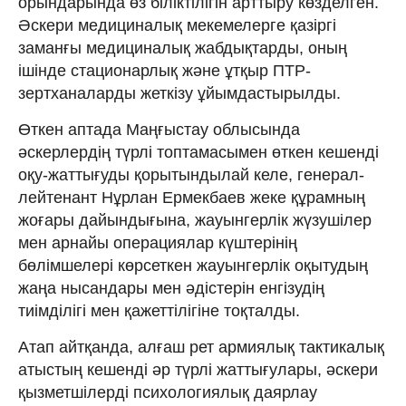
орындарында өз біліктілігін арттыру көзделген.
Әскери медициналық мекемелерге қазіргі
заманғы медициналық жабдықтарды, оның
ішінде стационарлық және ұтқыр ПТР-
зертханаларды жеткізу ұйымдастырылды.
Өткен аптада Маңғыстау облысында
әскерлердің түрлі топтамасымен өткен кешенді
оқу-жаттығуды қорытындылай келе, генерал-
лейтенант Нұрлан Ермекбаев жеке құрамның
жоғары дайындығына, жауынгерлік жүзушілер
мен арнайы операциялар күштерінің
бөлімшелері көрсеткен жауынгерлік оқытудың
жаңа нысандары мен әдістерін енгізудің
тиімділігі мен қажеттілігіне тоқталды.
Атап айтқанда, алғаш рет армиялық тактикалық
атыстың кешенді әр түрлі жаттығулары, әскери
қызметшілерді психологиялық даярлау