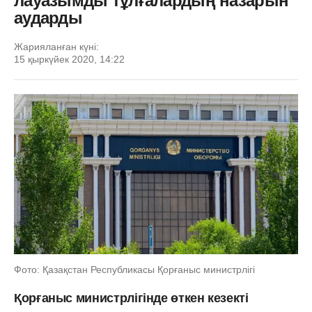
лауазымды тұлғалардың назарын
аударды
Жарияланған күні:
15 қыркүйек 2020, 14:22
Фото: Қазақстан Республикасы Қорғаныс министрлігі
Қорғаныс министрлігінде өткен кезекті