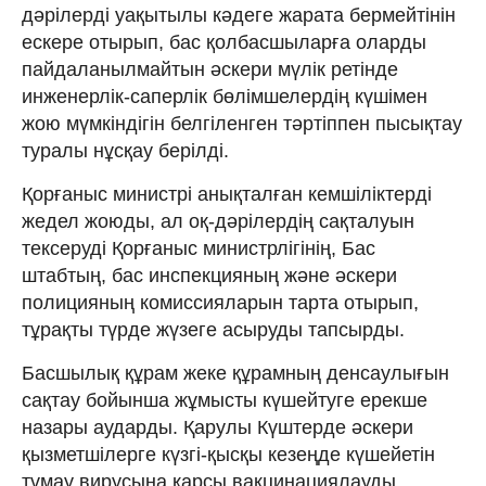
дәрілерді уақытылы кәдеге жарата бермейтінін
ескере отырып, бас қолбасшыларға оларды
пайдаланылмайтын әскери мүлік ретінде
инженерлік-саперлік бөлімшелердің күшімен
жою мүмкіндігін белгіленген тәртіппен пысықтау
туралы нұсқау берілді.
Қорғаныс министрі анықталған кемшіліктерді
жедел жоюды, ал оқ-дәрілердің сақталуын
тексеруді Қорғаныс министрлігінің, Бас
штабтың, бас инспекцияның және әскери
полицияның комиссияларын тарта отырып,
тұрақты түрде жүзеге асыруды тапсырды.
Басшылық құрам жеке құрамның денсаулығын
сақтау бойынша жұмысты күшейтуге ерекше
назары аударды. Қарулы Күштерде әскери
қызметшілерге күзгі-қысқы кезеңде күшейетін
тұмау вирусына қарсы вакцинациялауды