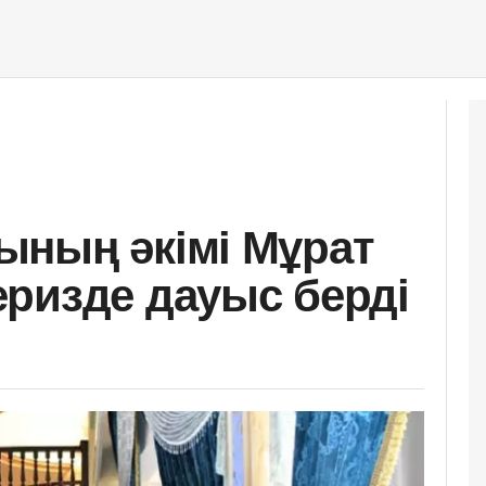
ының әкімі Мұрат
ризде дауыс берді