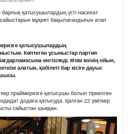
 баспасөз қызметі
 барлық қатысушылардың үгіт-насихат
рсайыстарын мұқият бақылағандығын атап
меризге қатысушылардың
ныстым. Көптеген ұсыныстар партия
ғдарламасына енгізіледі. Өзім өзінің ойын,
еткізе алатын, қабілеті бар кісіге дауыс
асшысы.
кер праймеризге қатысушы болып тіркелген
андидат додаға қатысуда. Қалған 22 үміткер
ысты сайыстан шыққан.