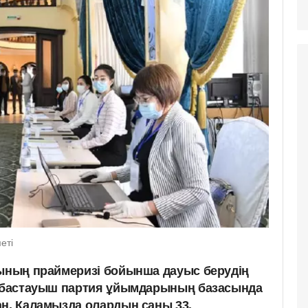
еті
сының праймеризі бойынша дауыс берудің
й бастауыш партия ұйымдарының базасында
ан. Қаламызда олардың саны 33.