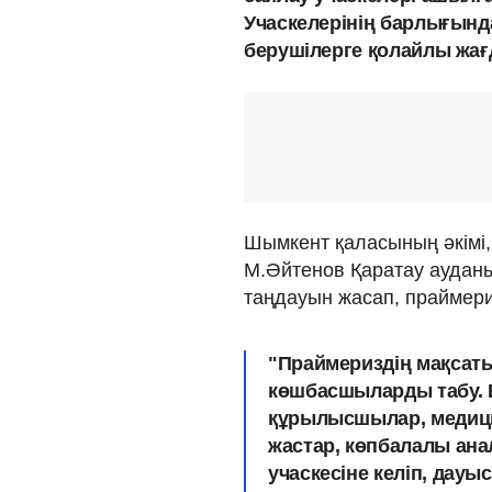
Учаскелерінің барлығынд
берушілерге қолайлы жағ
Шымкент қаласының әкімі
М.Әйтенов Қаратау ауданы
таңдауын жасап, праймери
"Праймериздің мақсаты
көшбасшыларды табу. Б
құрылысшылар, медици
жастар, көпбалалы ана
учаскесіне келіп, дауы