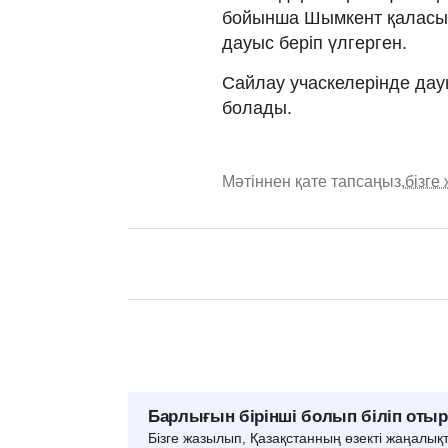
бойынша Шымкент қаласын
дауыс беріп үлгерген.
Сайлау учаскелерінде дауы
болады.
Мәтіннен қате тапсаңыз,
бізге
Барлығын бірінші болып біліп оты
Бізге жазылып, Қазақстанның өзекті жаңалық