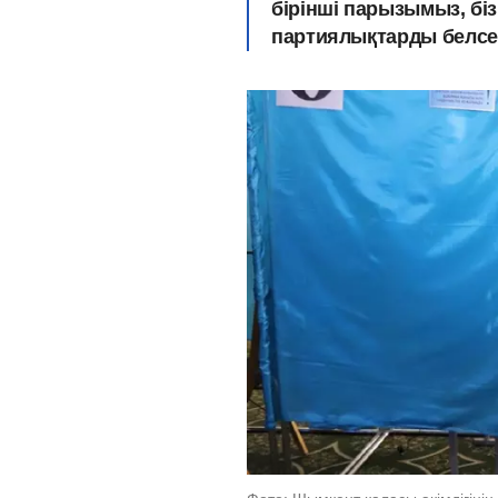
бірінші парызымыз, біз
партиялықтарды белсе