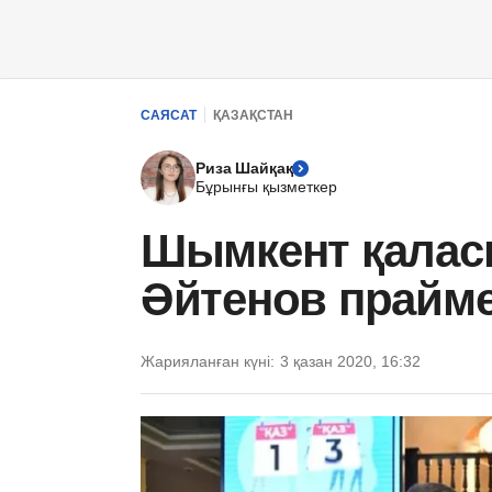
САЯСАТ
ҚАЗАҚСТАН
Риза Шайқақ
Бұрынғы қызметкер
Шымкент қалас
Әйтенов прайме
Жарияланған күні:
3 қазан 2020, 16:32