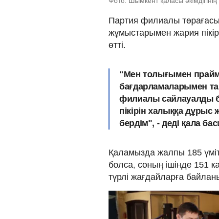
Фото: Шымкент қаласы әкімдігінің
Партия филиалы төрағасы
жұмыстарымен жария пікі
өтті.
"Мен толығымен прай
бағдарламаларымен та
филиалы сайлауалды ба
пікірін халыққа дұрыс ж
бердім", - деді қала б
Қаламызда жалпы 185 үміт
болса, соның ішінде 151 к
түрлі жағдайларға байлан