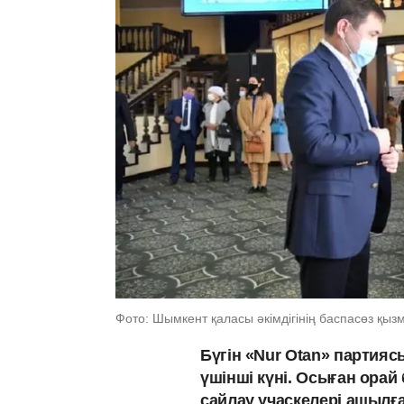
Фото: Шымкент қаласы әкімдігінің баспасөз қызм
Бүгін «Nur Otan» партия
үшінші күні. Осыған ора
сайлау учаскелері ашылғ