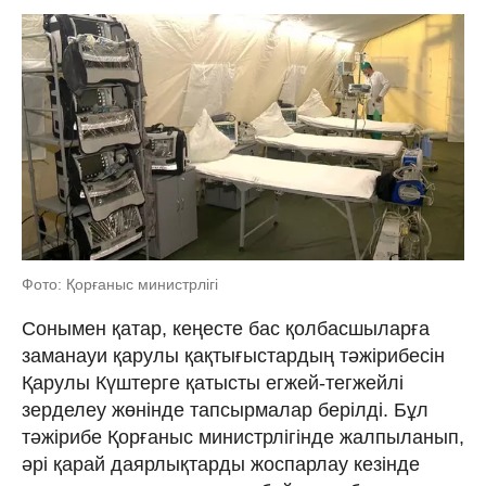
Фото: Қорғаныс министрлігі
Сонымен қатар, кеңесте бас қолбасшыларға
заманауи қарулы қақтығыстардың тәжірибесін
Қарулы Күштерге қатысты егжей-тегжейлі
зерделеу жөнінде тапсырмалар берілді. Бұл
тәжірибе Қорғаныс министрлігінде жалпыланып,
әрі қарай даярлықтарды жоспарлау кезінде