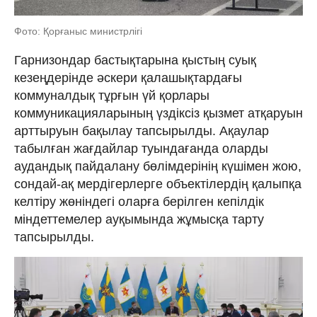
Фото: Қорғаныс министрлігі
Гарнизондар бастықтарына қыстың суық
кезеңдерінде әскери қалашықтардағы
коммуналдық тұрғын үй қорлары
коммуникацияларының үздіксіз қызмет атқаруын
арттыруын бақылау тапсырылды. Ақаулар
табылған жағдайлар туындағанда оларды
аудандық пайдалану бөлімдерінің күшімен жою,
сондай-ақ мердігерлерге объектілердің қалыпқа
келтіру жөніндегі оларға берілген кепілдік
міндеттемелер ауқымында жұмысқа тарту
тапсырылды.