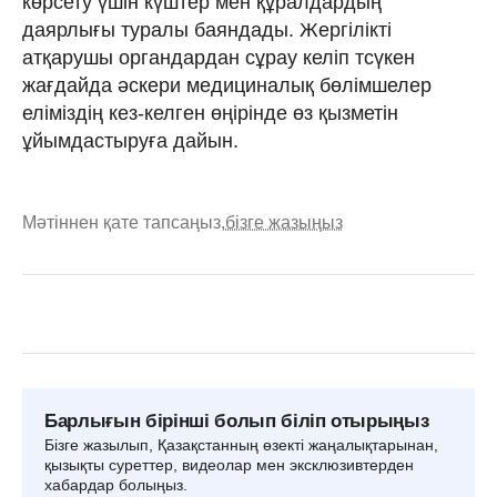
көрсету үшін күштер мен құралдардың
даярлығы туралы баяндады. Жергілікті
атқарушы органдардан сұрау келіп тсүкен
жағдайда әскери медициналық бөлімшелер
еліміздің кез-келген өңірінде өз қызметін
ұйымдастыруға дайын.
Мәтіннен қате тапсаңыз,
бізге жазыңыз
Барлығын бірінші болып біліп отырыңыз
Бізге жазылып, Қазақстанның өзекті жаңалықтарынан,
қызықты суреттер, видеолар мен эксклюзивтерден
хабардар болыңыз.