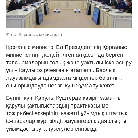
Фото: Қорғаныс министрлігі
Қорғаныс министрі Ел Президентінің Қорғаныс
министрлігінің кеңейтілген алқасында берген
тапсырмаларын толық және уақтылы іске асыру
үшін Қаулы әзірленгенін атап өтті. Барлық
лауазымдағы адамдарға міндеттер бекітіліп,
оны орындауда негізгі күш жұмсалу қажет.
Бүгінгі күні Қарулы Күштерде қазіргі заманғы
қарулы қақтығыстардың практикасы мен
тәжірибесі ескеріліп, қажетті ұйымдық-штаттық
іс-шаралар жүргізілді, жауынгерлік даярлықты
ұйымдастыруға түзетулер енгізілді.