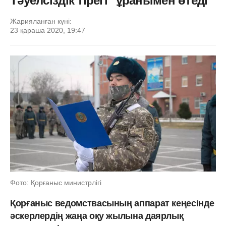
Тәуелсіздік тірегі" ұранымен өтеді
Жарияланған күні:
23 қараша 2020, 19:47
Фото: Қорғаныс министрлігі
Қорғаныс ведомствасының аппарат кеңесінде
әскерлердің жаңа оқу жылына даярлық