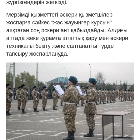
жүргізгендерін жеткізді.
Мерзімді қызметтегі әскери қызметшілер
жоспарға сәйкес "жас жауынгер курсын"
аяқтаған соң әскери ант қабылдайды. Алдағы
аптада жеке құрамға штаттық қару мен әскери
техниканы бекіту және салтанатты түрде
тапсыру жоспарлануда.