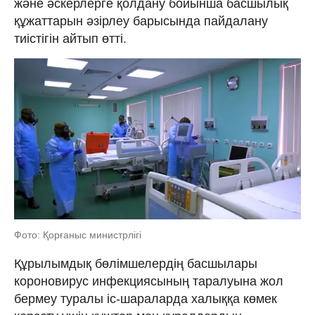
және әскерлерге қолдану бойынша басшылық
құжаттарын әзірлеу барысында пайдалану
тиістігін айтып өтті.
Фото: Қорғаныс министрлігі
Құрылымдық бөлімшелердің басшылары
короновирус инфекциясының таралуына жол
бермеу туралы іс-шараларда халыққа көмек