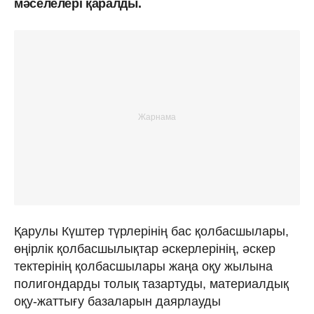
мәселелері қаралды.
Қарулы Күштер түрлерінің бас қолбасшылары,
өңірлік қолбасшылықтар әскерлерінің, әскер
тектерінің қолбасшылары жаңа оқу жылына
полигондарды толық тазартуды, материалдық
оқу-жаттығу базаларын даярлауды