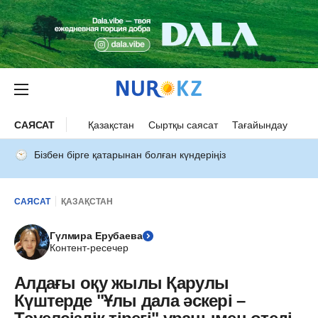
САЯСАТ
Қазақстан
Сыртқы саясат
Тағайындау
Бізбен бірге қатарынан болған күндеріңіз
САЯСАТ
ҚАЗАҚСТАН
Гүлмира Ерубаева
Контент-ресечер
Алдағы оқу жылы Қарулы
Күштерде "Ұлы дала әскері –