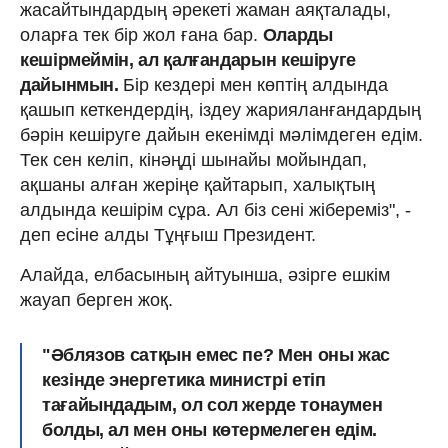
жасайтындардың әрекеті жаман аяқталады,
оларға тек бір жол ғана бар.
Оларды
кешірмеймін, ал қалғандарын кешіруге
дайынмын.
Бір кездері мен көптің алдында
қашып кеткендердің, іздеу жарияланғандардың
бәрін кешіруге дайын екенімді мәлімдеген едім.
Тек сен келіп, кінәңді шынайы мойындап,
ақшаны алған жеріңе қайтарып, халықтың
алдында кешірім сұра. Ал біз сені жібереміз", -
деп есіне алды Тұңғыш Президент.
Алайда, елбасының айтуынша, әзірге ешкім
жауап берген жоқ.
"Әблязов сатқын емес пе? Мен оны жас
кезінде энергетика министрі етіп
тағайындадым, ол сол жерде тонаумен
болды, ал мен оны көтермелеген едім.