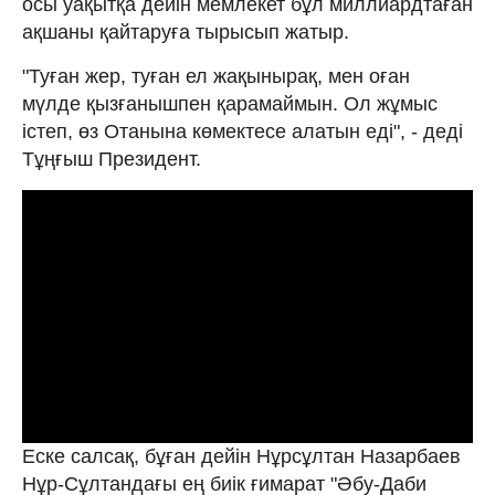
осы уақытқа дейін мемлекет бұл миллиардтаған
ақшаны қайтаруға тырысып жатыр.
"Туған жер, туған ел жақынырақ, мен оған
мүлде қызғанышпен қарамаймын. Ол жұмыс
істеп, өз Отанына көмектесе алатын еді", - деді
Тұңғыш Президент.
Еске салсақ, бұған дейін Нұрсұлтан Назарбаев
Нұр-Сұлтандағы ең биік ғимарат "Әбу-Даби