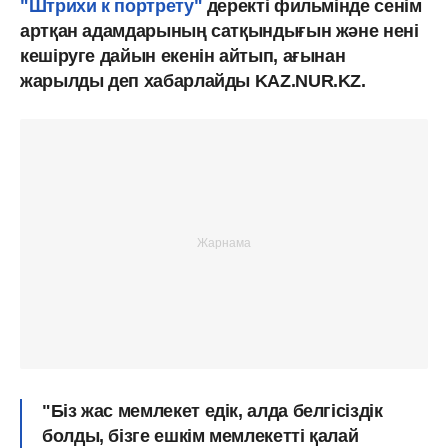
"Штрихи к портрету"
деректі фильмінде сенім
артқан адамдарының сатқындығын және нені
кешіруге дайын екенін айтып, ағынан
жарылды деп хабарлайды KAZ.NUR.KZ.
"Біз жас мемлекет едік, алда белгісіздік
болды, бізге ешкім мемлекетті қалай