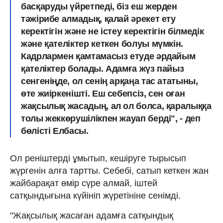
басқаруды үйретпеді, біз еш жерден
тәжірибе алмадық, қалай әрекет ету
керектігін және не істеу керектігін білмедік
және қателіктер кеткен болуы мүмкін.
Кадрлармен қамтамасыз етуде әрдайым
қателіктер болады. Адамға жүз пайыз
сенгеніңде, ол сенің арқаңа тас ататыны,
өте жиіркенішті. Еш себепсіз, сен оған
жақсылық жасадың, ал ол болса, қаралыққа
толы жеккөрушілікпен жауап берді", - деп
бөлісті Елбасы.
Ол реніштерді ұмытып, кешіруге тырысып
жүргенін алға тартты. Себебі, сатып кеткен жан
жайбарақат өмір сүре алмай, іштей
сатқындығына күйініп жүретініне сенімді.
"Жақсылық жасаған адамға сатқындық