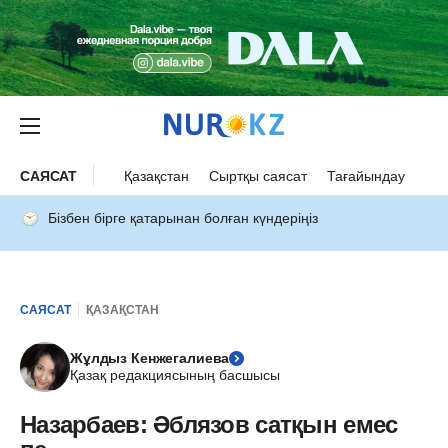
САЯСАТ
Қазақстан
Сыртқы саясат
Тағайындау
Бізбен бірге қатарынан болған күндеріңіз
САЯСАТ
ҚАЗАҚСТАН
Жұлдыз Кенжегалиева
Қазақ редакциясының басшысы
Назарбаев: Әблязов сатқын емес