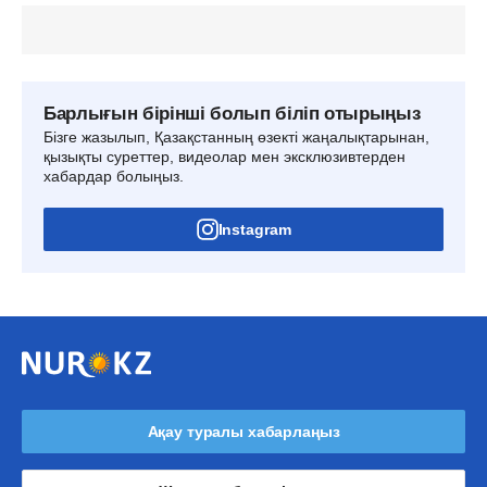
Барлығын бірінші болып біліп отырыңыз
Бізге жазылып, Қазақстанның өзекті жаңалықтарынан,
қызықты суреттер, видеолар мен эксклюзивтерден
хабардар болыңыз.
Instagram
Ақау туралы хабарлаңыз