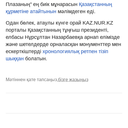
Плазаның" ең биік мұнарасын
Қазақстанның
құрметіне атайтынын
мәлімдеген еді.
Одан бөлек, атаулы күнге орай KAZ.NUR.KZ
порталы Қазақстанның тұңғыш президенті,
елбасы Нұрсұлтан Назарбаевқа арнап елімізде
және шетелдерде орналасқан монументтер мен
ескерткіштерді
хронологиялық ретпен тізіп
шыққан
болатын.
Мәтіннен қате тапсаңыз,
бізге жазыңыз