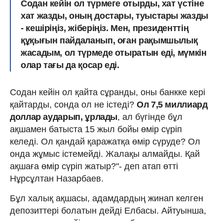
Содан кейін ол түрмеге отырды, хат үстіне
хат жазды, оның достары, туыстары жазды
- кешіріңіз, жіберіңіз. Мен, президенттің
құқығын пайдаланып, оған рақымшылық
жасадым, ол түрмеде отыратын еді, мүмкін
олар тағы да қосар еді.
Содан кейін ол қайта сұранды, оны банкке кері
қайтарды, сонда ол не істеді?
Ол 7,5 миллиард
доллар аударып, ұрлады
, ал бүгінде бұл
ақшамен батыста 15 жыл бойы өмір сүріп
келеді. Ол қандай қаражатқа өмір сүруде? Ол
онда жұмыс істемейді. Жалақы алмайды. Қай
ақшаға өмір сүріп жатыр?"- деп атап өтті
Нұрсұлтан Назарбаев.
Бұл халық ақшасы, адамдардың жинап келген
депозиттері болатын дейді Елбасы. Айтуынша,