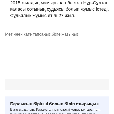
2015 жылдың мамырынан бастап Нұр-Сұлтан
қаласы сотының судьясы болып жұмыс істеді.
Судьялық жұмыс өтілі 27 жыл.
Мәтіннен қате тапсаңыз,
бізге жазыңыз
Барлығын бірінші болып біліп отырыңыз
Бізге жазылып, Қазақстанның өзекті жаңалықтарынан,
қызықты суреттер, видеолар мен эксклюзивтерден