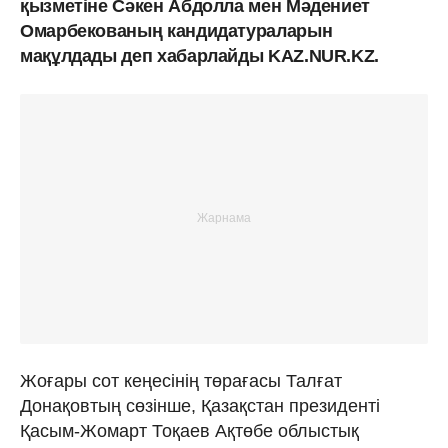
қызметіне Сәкен Абдолла мен Мәдениет
Омарбекованың кандидатураларын
мақұлдады деп хабарлайды KAZ.NUR.KZ.
Жоғары сот кеңесінің төрағасы Талғат
Донақовтың cөзінше, Қазақстан президенті
Қасым-Жомарт Тоқаев Ақтөбе облыстық