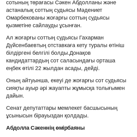
сотының төрағасы Сәкен Абдолланы және
астаналық соттың судьясы Мәдениет
Омарбекованы жоғарғы соттың судьясы
қызметіне сайлауды ұсынған.
Ал жоғарғы соттың судьясы Гахарман
Дүйсенбаевтың отставкаға кету туралы өтініш
білдіргені белгілі болды.Донақов
кандидаттардың сот саласындағы орташа
еңбек өтілі 22 жылдан асады, дейді.
Оның айтуынша, екеуі де жоғарғы сот судьясы
сияқты ауыр әрі жауапты жұмысқа толығымен
дайын.
Сенат депутаттары мемлекет басшысының
ұсынысын бірауыздан қолдады.
Абдолла Сәкеннің өмірбаяны