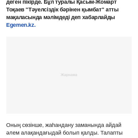
деген пікірде. Бұл туралы Қасым-Жомарт
Тоқаев "Тәуелсіздік бәрінен қымбат" атты
мақаласында мәлімдеді деп хабарлайды
Egemen.kz.
Оның сөзінше, жаһандану заманында айдай
әлем алақандағыдай болып қалды. Талапты