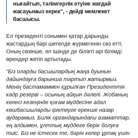
нығайтып, тәлімгерлік етуіне жағдай
жасауымыз керек", - дейді мемлекет
басшысы.
Ел президенті сонымен қатар дарынды
жастардың бәрі шетелде жүрмегенін сөз етті.
Оның сөзінше, ел ішінде де білікті әрі білімді
өрендер жетіп артылады.
"Біз оларды басшылардың жаңа буынын
дайындауға барынша тартып жатырмыз.
Менің бастамаммен құрылған Президенттік
кадр резерві – осының айқын дәлелі. Жобаның
келесі кезеңінде қоғам мүддесіне адал
көшбасшыларды іріктеуге ерекше назар
аударамыз. Билік органдарындағы азаматтар,
ең алдымен, ұлттық мүддеге берік болуға
тиіс. Біз не істесек те, бәрін келер ұрпақ үшін