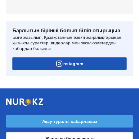
Барлығын бірінші болып біліп отырыңыз
Бізге жазылып, Қазақстанның өзекті жаңалықтарынан,
қызықты суреттер, видеолар мен эксклюзивтерден
хабардар болыңыз.
Instagram
Ақау туралы хабарлаңыз
Жарнама берушілерге