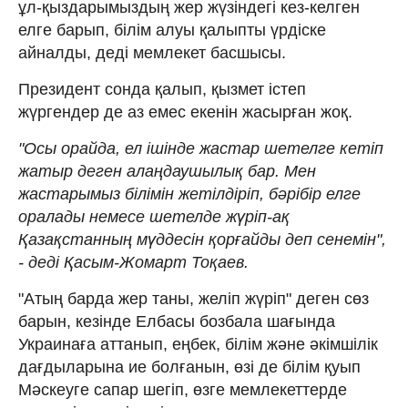
ұл-қыздарымыздың жер жүзіндегі кез-келген
елге барып, білім алуы қалыпты үрдіске
айналды, деді мемлекет басшысы.
Президент сонда қалып, қызмет істеп
жүргендер де аз емес екенін жасырған жоқ.
"Осы орайда, ел ішінде жастар шетелге кетіп
жатыр деген алаңдаушылық бар. Мен
жастарымыз білімін жетілдіріп, бәрібір елге
оралады немесе шетелде жүріп-ақ
Қазақстанның мүддесін қорғайды деп сенемін",
- деді Қасым-Жомарт Тоқаев.
"Атың барда жер таны, желіп жүріп" деген сөз
барын, кезінде Елбасы бозбала шағында
Украинаға аттанып, еңбек, білім және әкімшілік
дағдыларына ие болғанын, өзі де білім қуып
Мәскеуге сапар шегіп, өзге мемлекеттерде