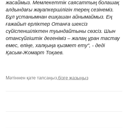
жасаймыз. Мемлекеттік саясаттың болашақ
алдындағы жауапкершілігін терең сезінеміз.
Бұл ұстанымнан ешқашан айнымаймыз. Ең
ғажайып ерліктер Отанға шексіз
сүйіспеншіліктен туындайтыны сөзсіз. Шын
отансүйгіштік дегеніміз – жалаң ұран тастау
емес, еліңе, халқыңа қызмет ету", - деді
Қасым-Жомарт Тоқаев.
Мәтіннен қате тапсаңыз,
бізге жазыңыз