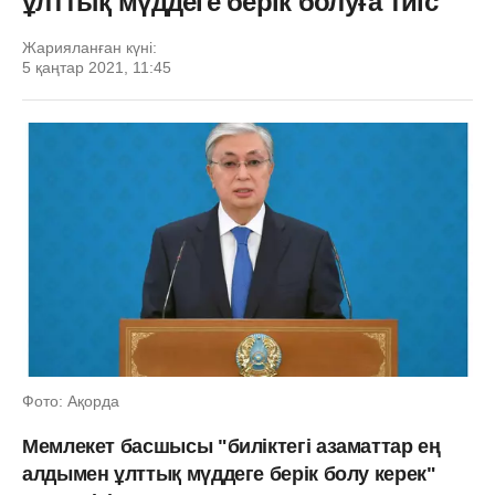
ұлттық мүддеге берік болуға тиіс
Жарияланған күні:
5 қаңтар 2021, 11:45
Фото: Ақорда
Мемлекет басшысы "биліктегі азаматтар ең
алдымен ұлттық мүддеге берік болу керек"