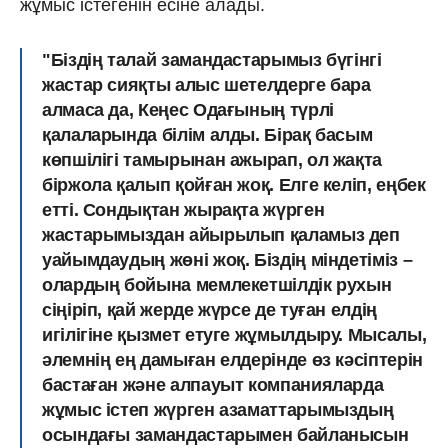
жұмыс істегенін есіне алады.
"Біздің талай замандастарымыз бүгінгі
жастар сияқты алыс шетелдерге бара
алмаса да, Кеңес Одағының түрлі
қалаларында білім алды. Бірақ басым
көпшілігі тамырынан ажырап, ол жақта
біржола қалып қойған жоқ. Елге келіп, еңбек
етті. Сондықтан жырақта жүрген
жастарымыздан айырылып қаламыз деп
уайымдаудың жөні жоқ. Біздің міндетіміз –
олардың бойына мемлекетшілдік рухын
сіңіріп, қай жерде жүрсе де туған елдің
игілігіне қызмет етуге жұмылдыру. Мысалы,
әлемнің ең дамыған елдерінде өз кәсіптерін
бастаған және алпауыт компанияларда
жұмыс істеп жүрген азаматтарымыздың
осындағы замандастарымен байланысын