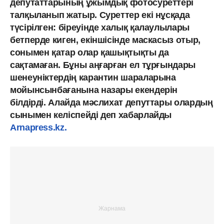
депутаттарының ұжымдық фотосуреттері
талқыланып жатыр. Суреттер екі нұсқада
түсірілген: біреуінде халық қалаулылары
бетперде киген, екіншісінде маскасыз отыр,
сонымен қатар олар қашықтықты да
сақтамаған. Бұны аңғарған ел тұрғындары
шенеуніктердің карантин шараларына
мойынсынбағанына назары екендерін
білдірді. Алайда мәслихат депуттары олардың
сынымен келіспейді деп хабарлайды
Arnapress.kz.