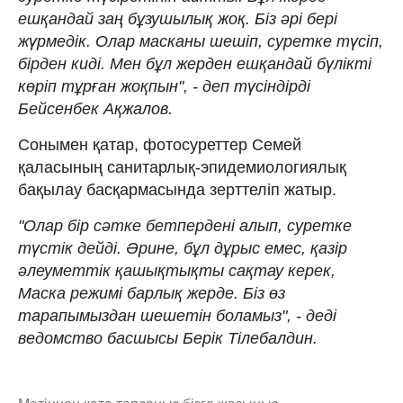
ешқандай заң бұзушылық жоқ. Біз әрі бері
жүрмедік. Олар масканы шешіп, суретке түсіп,
бірден киді. Мен бұл жерден ешқандай бүлікті
көріп тұрған жоқпын", - деп түсіндірді
Бейсенбек Ақжалов.
Сонымен қатар, фотосуреттер Семей
қаласының санитарлық-эпидемиологиялық
бақылау басқармасында зерттеліп жатыр.
"Олар бір сәтке бетпердені алып, суретке
түстік дейді. Әрине, бұл дұрыс емес, қазір
әлеуметтік қашықтықты сақтау керек,
Маска режимі барлық жерде. Біз өз
тарапымыздан шешетін боламыз", - деді
ведомство басшысы Берік Тілебалдин.