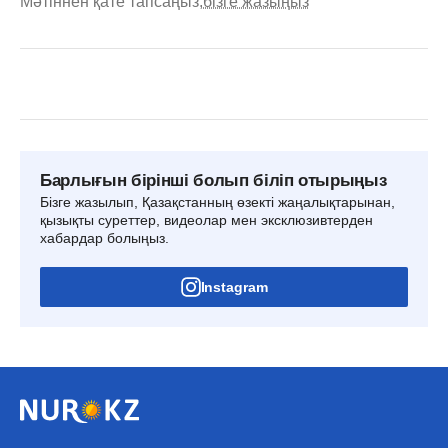
Мәтіннен қате тапсаңыз,
бізге жазыңыз
Барлығын бірінші болып біліп отырыңыз
Бізге жазылып, Қазақстанның өзекті жаңалықтарынан,
қызықты суреттер, видеолар мен эксклюзивтерден
хабардар болыңыз.
Instagram