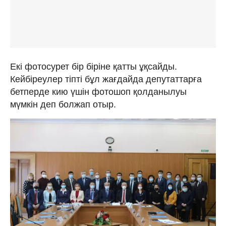
Екі фотосурет бір біріне қатты ұқсайды.
Кейбіреулер тіпті бұл жағдайда депутаттарға
бетперде кию үшін фотошоп қолданылуы
мүмкін деп болжап отыр.