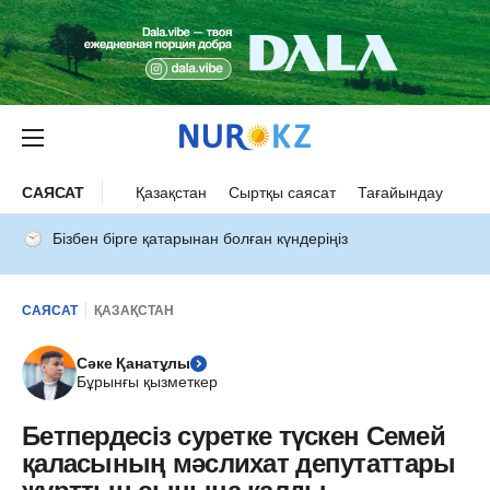
САЯСАТ
Қазақстан
Сыртқы саясат
Тағайындау
Бізбен бірге қатарынан болған күндеріңіз
САЯСАТ
ҚАЗАҚСТАН
Сәке Қанатұлы
Бұрынғы қызметкер
Бетпердесіз суретке түскен Семей
қаласының мәслихат депутаттары