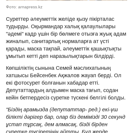
Фото: arnapress.kz
Суреттер әлеуметтік желіде қызу пікірталас
тудырды. Оқырмандар халық қалаулылары
"әдемі" кадр үшін бір бөлмеге отызға жуық адам
жиналып, санитарлық нормаларға ат үсті
қарады, маска тақпай, әлеуметтік қашықтықты
ұмытып кетті деп наразылықтарын білдірді.
Көпшіліктің сынына Семей мәслихатының
хатшысы Бейсенбек Ақжалов жауап берді. Ол
екі фотосурет болғанын хабадар етті.
Депутаттардың алдымен маска тағып, содан
кейін бетпердесіз суретке түскені белгілі болды.
"Біздің арамызда (депутаттар- ред.) екі-үш
білікті дәрігер бар, олар біз демімізді 30 секунд
ұстап тұрсақ, дем алмасақ, бізді бірден
суретке түсіретінін айтты. Бұл жерде