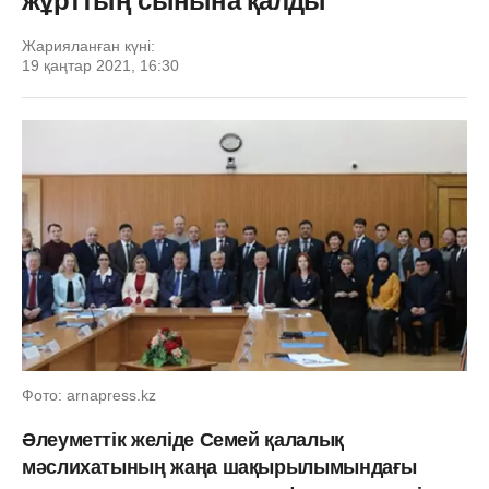
жұрттың сынына қалды
Жарияланған күні:
19 қаңтар 2021, 16:30
Фото: arnapress.kz
Әлеуметтік желіде Семей қалалық
мәслихатының жаңа шақырылымындағы