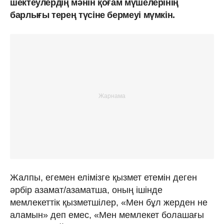
шектеулердің мәнін қоғам мүшелерінің
барлығы терең түсіне бермеуі мүмкін.
Жалпы, егемен елімізге қызмет етемін деген
әрбір азамат/азаматша, оның ішінде
мемлекеттік қызметшілер, «Мен бұл жерден не
аламын» деп емес, «Мен мемлекет болашағы