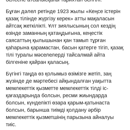
Бұған дәлел ретінде 1923 жылы «Кеңсе істерін
қазақ тілінде жүргізу керек» атты мақаласын
айтсақ жеткілікті. Ұлт зиялысының сол кездің
өзінде заманның қатаңдығына, кеңестік
саясаттың қылышынан қан тамып тұрған
қаһарына қарамастан, басын қатерге тігіп, қазақ
тілі туралы мәселелерді тайсалмай айта
білгеніне қайран қаласың.
Бүгінгі таңда өз қолымыз өзімізге жетіп, заң
жүзінде де мәртебесі айқындалған уақытта
мемлекеттік қызметте мемлекеттік тілді іс-
қағаздарында болсын, ресми жиындарда
болсын, күнделікті өзара қарым-қатынаста
болсын, барынша тиімді қолдану әрбір
мемлекеттік қызметшінің парызына айналуы
тиіс.