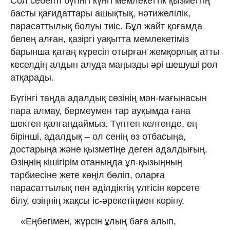
Сол себепті бүгінгі күнгі мемлекеттік қызметтің
басты қағидаттары ашықтық, нәтижелілік,
парасаттылық болуы тиіс. Бұл жайт қоғамда
белең алған, қазіргі уақытта мемлекетіміз
барынша қатаң күресіп отырған жемқорлық атты
кеселдің алдын алуда маңызды әрі шешуші рөл
атқарады.
Бүгінгі таңда адалдық сөзінің мән-мағынасын
пара алмау, бермеумен тар ауқымда ғана
шектеп қалғандаймыз. Түптеп келгенде, ең
бірінші, адалдық – ол сенің өз отбасыңа,
достарыңа және қызметіңе деген адалдығың.
Өзіңнің кішігірім отаныңда ұл-қызыңның
тәрбиесіне жете көңіл бөліп, оларға
парасаттылық пен әділдіктің үлгісін көрсете
білу, өзіңнің жақсы іс-әрекетіңмен көріну.
«Еңбегімен, жүрсін ұлың баға алып,