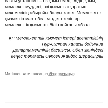
басты ұстанымы – өз қамы емес, елдің қамы,
мемлекет мүддесі, өзі қызмет атқаратын
мекемесінің абыройы болуы қажет. Мемлекеттік
қызметтің мәртебелі міндет екенін әр
мемлекеттік қызметші біліп қойғаны абзал.
ҚР Мемлекеттік қызмет істері агенттігінің
Нұр-Сұлтан қаласы бойынша
Департаментінің басшысы, Әдеп жөніндегі
кеңес төрағасы Сәрсен Жандос Шералыұлы
Мәтіннен қате тапсаңыз,
бізге жазыңыз