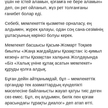
үшін не істей аламын, қоғамға не бере аламын»
деп, он рет ойланып, жүз рет толғанғаны
ғанибет болар еді.
Себебі, мемлекеттік қызметке орналасу, ең
алдымен, жүрек қалауы, одан соң сана-сезімінің
ұштасуының көрінісі болуы керек.
Мемлекет басшысы Қасым-Жомарт Тоқаев
биылғы «Жаңа жағдайдағы Қазақстан: іс-қимыл
кезеңі» атты Қазақстан халқына Жолдауында
«Біз «Халық үніне құлақ асатын мемлекет»
құруды қолға алдық.
Бұған дейін айтқанымдай, бұл – мемлекеттік
органдар тек азаматтардың күнделікті
мәселесіне байланысты жауап қатуы тиіс деген
сөз емес. Бұл, ең алдымен, билік пен қоғам
арасындағы тұрақты диалог» деп атап өтті.