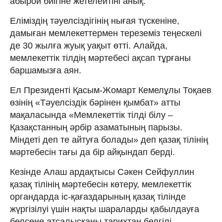
абырой биігіне жетелейтіні анық.
Еліміздің тәуелсіздігінің нығая түскеніне,
дамыған мемлекеттермен тереземіз теңескелі
де 30 жылға жуық уақыт өтті. Алайда,
мемлекеттік тілдің мәртебесі ақсап тұрғаны
баршамызға аян.
Ел Президенті Қасым-Жомарт Кемелұлы Тоқаев
өзінің «Тәуелсіздік бәрінен қымбат» атты
мақаласында «Мемлекеттік тілді білу –
Қазақстанның әрбір азаматының парызы.
Міндеті деп те айтуға болады» деп қазақ тілінің
мәртебесін тағы да бір айқындап берді.
Кезінде Алаш ардақтысы Сәкен Сейфуллин
қазақ тілінің мәртебесін көтеру, мемлекеттік
органдарда іс-қағаздарының қазақ тілінде
жүргізілуі үшін нақты шараларды қабылдауға
белсене атсалысқаны тарихтан белгілі.