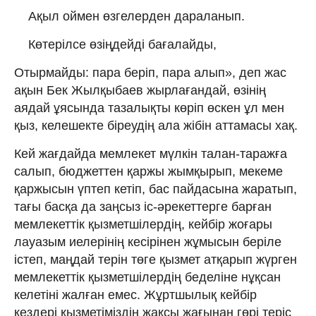
Ақыл оймен өзгелерден дараланып.
Көтерілсе өзіңдейді бағалайды,
Отырмайды: пара беріп, пара алып», деп жас
ақын Бек Жылқыбаев жырлағандай, өзінің
аядай ұясында тазалықты көріп өскен ұл мен
қыз, келешекте біреудің ала жібін аттамасы хақ.
Кей жағдайда мемлекет мүлкін талан-таражға
салып, бюджеттен қаржы жымқырып, мекеме
қаржысын үптеп кетіп, бас пайдасына жаратып,
тағы басқа да заңсыз іс-әрекеттерге барған
мемлекеттік қызметшілердің, кейбір жоғары
лауазым иелерінің кесірінен жұмысын беріле
істеп, маңдай терін төге қызмет атқарып жүрген
мемлекеттік қызметшілердің беделіне нұқсан
келетіні жалған емес. Жұртшылық кейбір
кездері қызметіміздің жақсы жағынан гөрі теріс