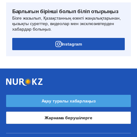
Барлығын бірінші болып біліп отырыңыз
Бізге жазылып, Қазақстанның өзекті жаңалықтарынан,
қызықты суреттер, видеолар мен эксклюзивтерден
хабардар болыңыз.
Instagram
Ақау туралы хабарлаңыз
Жарнама берушілерге