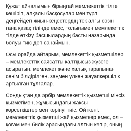
Құжат айналымын бірыңғай мемлекеттік тілге
көшіріп, алқалы басқосулар мен түрлі
деңгейдегі жиын-кеңестердің тек алғы сөзін
ғана қазақ тілінде емес, толығымен мемлекеттік
тілде өткізу басшылардың басты назарында
болуы тиіс деп санаймын.
Осы орайда айтарым, мемлекеттік қызметшілер
– мемлекеттік саясатты қалтқысыз жүзеге
асыратын, мемлекет және халық тарапынан
сенім білдірілген, заңмен үлкен жауапкершілік
артылған тұлғалар.
Сондықтан да әрбір мемлекеттік қызметші мінсіз
қызметімен, жұмысындағы жақсы
көрсеткіштерімен көрінуі тиіс. Өйткені,
мемлекеттік қызметші жай қызметкер емес, ол –
қоғам мен билік арасындағы алтын көпір, оның