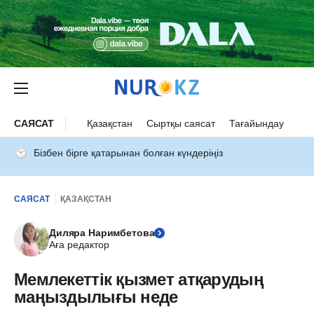
САЯСАТ
Қазақстан
Сыртқы саясат
Тағайындау
Бізбен бірге қатарынан болған күндеріңіз
САЯСАТ
ҚАЗАҚСТАН
Диляра Наримбетова
Аға редактор
Мемлекеттік қызмет атқарудың
маңыздылығы неде