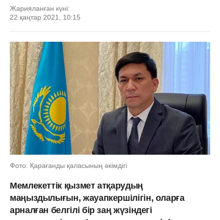
Жарияланған күні:
22 қаңтар 2021, 10:15
Фото: Қарағанды қаласының әкімдігі
Мемлекеттік қызмет атқарудың
маңыздылығын, жауапкершілігін, оларға
арналған белгілі бір заң жүзіндегі