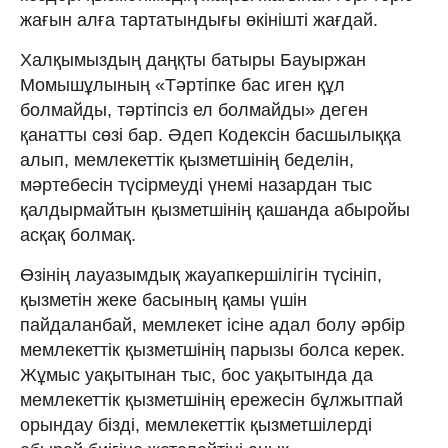
жағын алға тартатындығы өкінішті жағдай.
Халқымыздың даңқты батыры Бауыржан
Момышұлының «Тәртіпке бас иген құл
болмайды, тәртіпсіз ел болмайды» деген
қанатты сөзі бар. Әдеп Кодексін басшылыққа
алып, мемлекеттік қызметшінің беделін,
мәртебесін түсірмеуді үнемі назардан тыс
қалдырмайтын қызметшінің қашанда абыройы
асқақ болмақ.
Өзінің лауазымдық жауапкершілігін түсініп,
қызметін жеке басының қамы үшін
пайдаланбай, мемлекет ісіне адал болу әрбір
мемлекеттік қызметшінің парызы болса керек.
Жұмыс уақытынан тыс, бос уақытында да
мемлекеттік қызметшінің ережесін бұлжытпай
орындау бізді, мемлекеттік қызметшілерді