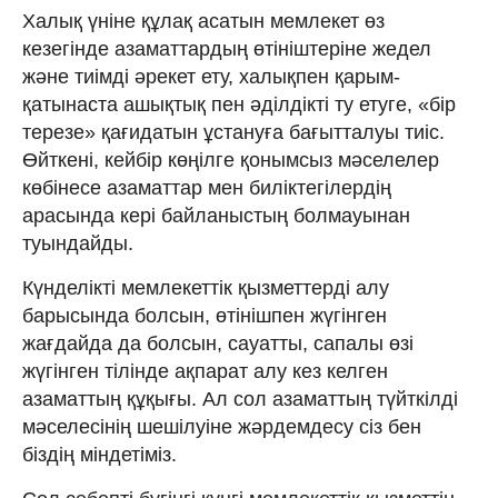
Халық үніне құлақ асатын мемлекет өз
кезегінде азаматтардың өтініштеріне жедел
және тиімді әрекет ету, халықпен қарым-
қатынаста ашықтық пен әділдікті ту етуге, «бір
терезе» қағидатын ұстануға бағытталуы тиіс.
Өйткені, кейбір көңілге қонымсыз мәселелер
көбінесе азаматтар мен биліктегілердің
арасында кері байланыстың болмауынан
туындайды.
Күнделікті мемлекеттік қызметтерді алу
барысында болсын, өтінішпен жүгінген
жағдайда да болсын, сауатты, сапалы өзі
жүгінген тілінде ақпарат алу кез келген
азаматтың құқығы. Ал сол азаматтың түйткілді
мәселесінің шешілуіне жәрдемдесу сіз бен
біздің міндетіміз.