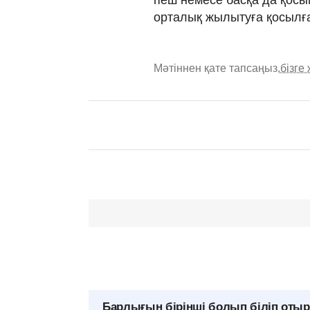
орталық жылытуға қосылға
Мәтіннен қате тапсаңыз,
бізге
Барлығын бірінші болып біліп оты