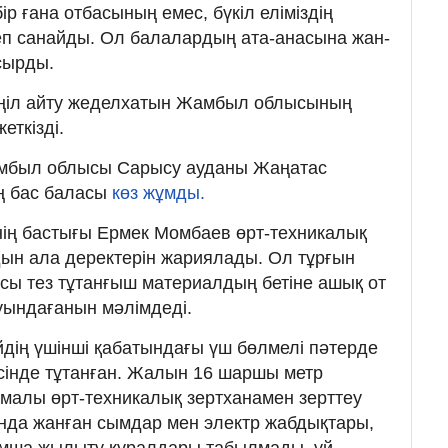
р ғана отбасының емес, бүкіл еліміздің
еп санайды. Ол балалардың ата-анасына жан-
сырды.
ңіл айту жеделхатын Жамбыл облысының
еткізді.
Жамбыл облысы Сарысу ауданы Жаңатас
ң бас баласы
көз жұмды.
нің бастығы Ермек Момбаев өрт-техникалық
дын ала деректерін жариялады. Ол тұрғын
ғасы тез тұтанғыш материалдың бетіне ашық от
туындағанын мәлімдеді.
йдің үшінші қабатындағы үш бөлмелі пәтерде
сінде тұтанған. Жалын 16 шаршы метр
алы өрт-техникалық зертханамен зерттеу
нында жанған сымдар мен электр жабдықтары,
ымша жылыту құралдары табылмады, үй