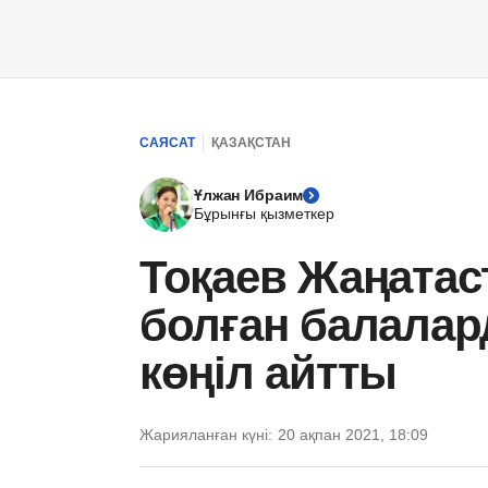
САЯСАТ
ҚАЗАҚСТАН
Ұлжан Ибраим
Бұрынғы қызметкер
Тоқаев Жаңатас
болған балалар
көңіл айтты
Жарияланған күні:
20 ақпан 2021, 18:09