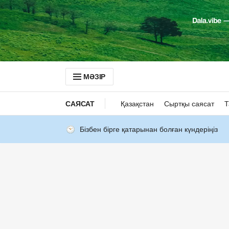
МӘЗІР
САЯСАТ
Қазақстан
Сыртқы саясат
Т
Бізбен бірге қатарынан болған күндеріңіз