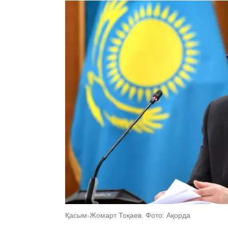
Қасым-Жомарт Тоқаев. Фото: Ақорда