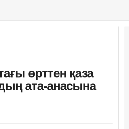
тағы өрттен қаза
дың ата-анасына