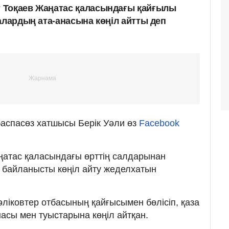
 Тоқаев Жаңатас қаласындағы қайғылы
алардың ата-анасына көңіл айтты деп
баспасөз хатшысы Берік Уәли өз
Facebook
атас қаласындағы өрттің салдарынан
 байланысты көңіл айту жеделхатын
іковтер отбасының қайғысымен бөлісіп, қаза
асы мен туыстарына көңіл айтқан.