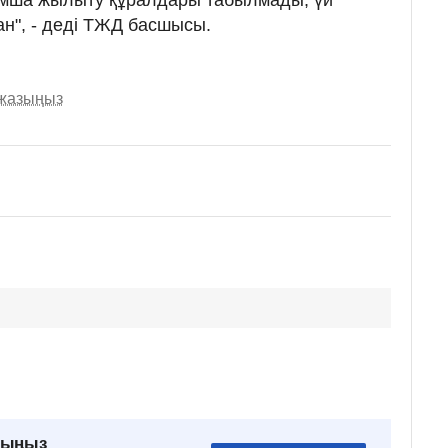
н", - деді ТЖД басшысы.
 жазыңыз
рыңыз