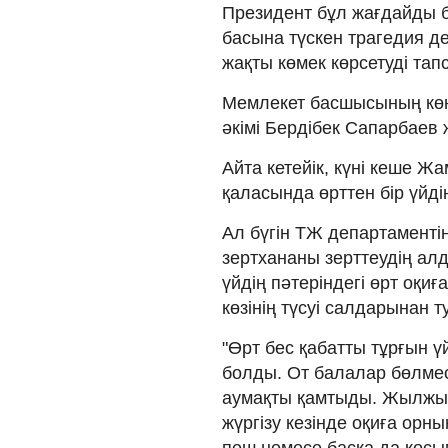
Президент бұл жағдайды бі
басына түскен трагедия д
жақты көмек көрсетуді тап
Мемлекет басшысының кө
әкімі Бердібек Сапарбаев ж
Айта кетейік, күні кеше 
қаласында өрттен бір үйді
Ал бүгін ТЖ департаменті
зертхананы зерттеудің ал
үйдің пәтеріндегі өрт оқи
көзінің түсуі салдарынан 
"Өрт бес қабатты тұрғын ү
болды. От балалар бөлме
аумақты қамтыды. Жылжым
жүргізу кезінде оқиға ор
пеш немесе басқа да қос