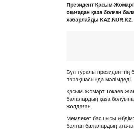
Президент Қасым-Жомарт
оқиғадан қаза болған бал
хабарлайды KAZ.NUR.KZ.
Бұл туралы президенттің 
парақшасында мәлімдеді.
Қасым-Жомарт Тоқаев Жаң
балалардың қаза болуына
жолдаған.
Мемлекет басшысы Әбдімәл
болған балалардың ата-ан