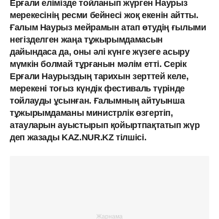
Ерғали елімізде тойланып жүрген Наурыз
мерекесінің ресми бейнесі жоқ екенін айтты.
Ғалым Наурыз мейрамын атап өтудің ғылыми
негізделген жаңа тұжырымдамасын
дайындаса да, оны әлі күнге жүзеге асыру
мүмкін болмай тұрғанын мәлім етті. Серік
Ерғали Наурыздың тарихын зерттей келе,
мерекені тоғыз күндік фестиваль түрінде
тойлауды ұсынған. Ғалымның айтуынша
тұжырымдаманы министрлік өзгертіп,
атауларын ауыстырып қойыртпақтатып жүр
деп жазады KAZ.NUR.KZ тілшісі.