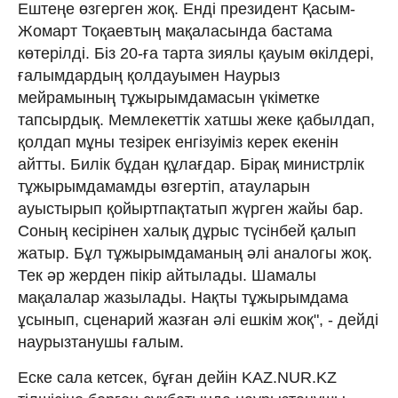
Ештеңе өзгерген жоқ. Енді президент Қасым-
Жомарт Тоқаевтың мақаласында бастама
көтерілді. Біз 20-ға тарта зиялы қауым өкілдері,
ғалымдардың қолдауымен Наурыз
мейрамының тұжырымдамасын үкіметке
тапсырдық. Мемлекеттік хатшы жеке қабылдап,
қолдап мұны тезірек енгізуіміз керек екенін
айтты. Билік бұдан құлағдар. Бірақ министрлік
тұжырымдамамды өзгертіп, атауларын
ауыстырып қойыртпақтатып жүрген жайы бар.
Соның кесірінен халық дұрыс түсінбей қалып
жатыр. Бұл тұжырымдаманың әлі аналогы жоқ.
Тек әр жерден пікір айтылады. Шамалы
мақалалар жазылады. Нақты тұжырымдама
ұсынып, сценарий жазған әлі ешкім жоқ", - дейді
наурызтанушы ғалым.
Еске сала кетсек, бұған дейін KAZ.NUR.KZ