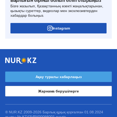
Барлығын бірінші болып біліп отырыңыз
Бізге жазылып, Қазақстанның өзекті жаңалықтарынан,
қызықты суреттер, видеолар мен эксклюзивтерден
хабардар болыңыз.
Instagram
Ақау туралы хабарлаңыз
Жарнама берушілерге
® NUR.KZ 2009-2026 Барлық құқық қорғалған 01.08.2024
жылғы № KZ43VPY00098001 куәлік.