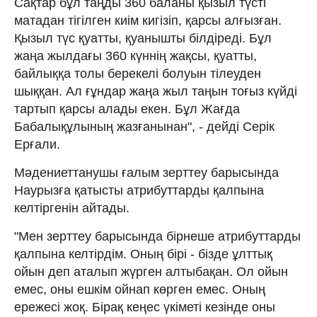
Сақтар бұл таңды 360 баланы қызыл түсті
матадан тігілген киім кигізіп, қарсы алғызған.
Қызыл түс қуатты, қуанышты білдіреді. Бұл
жаңа жылдағы 360 күннің жақсы, қуатты,
байлыққа толы берекелі болуын тілеуден
шыққан. Ал ғұндар жаңа жыл таңын тоғыз күйді
тартып қарсы алады екен. Бұл Жағда
Бабалықұлының жазғанынан", - дейді Серік
Ерғали.
Мәдениеттанушы ғалым зерттеу барысында
Наурызға қатысты атрибуттарды қалпына
келтіргенін айтады.
"Мен зерттеу барысында бірнеше атрибуттарды
қалпына келтірдім. Оның бірі - бізде ұлттық
ойын деп аталып жүрген алтыбақан. Ол ойын
емес, оны ешкім ойнап көрген емес. Оның
ережесі жоқ. Бірақ кеңес үкіметі кезінде оны