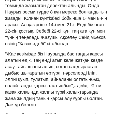
томында жазылған деректен алынды. Онда
Наурыз ресми түрде 8 күн мереке болғандығын
жазады. Юлиан күнтізбесі бойынша 1-імен 8-нің
арасы. Ал қазіргіше 14-і мен 21-і. Енді біз оған
22-сін қостық. Себебі 22-сі күні таң ата күн мен
түннің теңеледі. Жазушы Ақселеу Сейдімбеков
өзінің "Қазақ әдебі" кітабында:
"Жас кезімізде біз Наурызда бас таңды қарсы
алатын едік. Таң енді атып келе жатқан кезде
асау тайыншаны алып, соған салдырлаған
дыбыс шығаратын әртүрлі нәрселерді іліп,
әлгіні қуып, тулатып, айналаны оятатынбыз,
солай таңды қарсы алатынбыз",- дейді. Яғни
қазақ халқында жалпы түркі халықтарында
жаңа жылдың таңын қарсы алу ғұрпы болған.
Дәстүр болған.