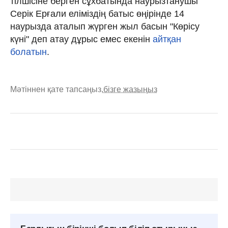
тілшісіне берген сұхбатында наурызтанушы
Серік Ерғали еліміздің батыс өңірінде 14
наурызда аталып жүрген жыл басын "Көрісу
күні" деп атау дұрыс емес екенін
айтқан
болатын
.
Мәтіннен қате тапсаңыз,
бізге жазыңыз