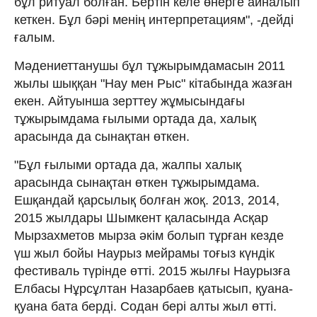
бұл ритуал болған. Бертін келе өнерге айналып
кеткен. Бұл бәрі менің интерпретациям", -дейді
ғалым.
Мәдениеттанушы бұл тұжырымдамасын 2011
жылы шыққан "Нау мен Рыс" кітабында жазған
екен. Айтуынша зерттеу жұмысындағы
тұжырымдама ғылыми ортада да, халық
арасында да сынақтан өткен.
"Бұл ғылыми ортада да, жалпы халық
арасында сынақтан өткен тұжырымдама.
Ешқандай қарсылық болған жоқ. 2013, 2014,
2015 жылдары Шымкент қаласында Асқар
Мырзахметов мырза әкім болып тұрған кезде
үш жыл бойы Наурыз мейрамы тоғыз күндік
фестиваль түрінде өтті. 2015 жылғы Наурызға
Елбасы Нұрсұлтан Назарбаев қатысып, қуана-
қуана бата берді. Содан бері алты жыл өтті.