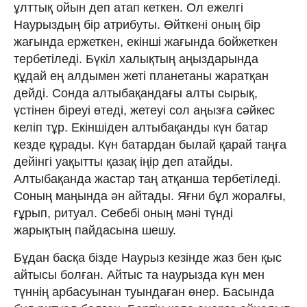
ұлттық ойын деп атап кеткен. Ол ежелгі
Наурыздың бір атрибуты. Өйткені оның бір
жағында ержеткен, екінші жағында бойжеткен
тербетіледі. Бүкіл халықтың аңыздарында
құдай ең алдымен жеті планетаны жаратқан
дейді. Сонда алтыбақандағы алты сырық,
үстінен біреуі өтеді, жетеуі сол аңызға сәйкес
келіп тұр. Екіншіден алтыбақанды күн батар
кезде құрады. Күн батардан былай қарай таңға
дейінгі уақытты қазақ іңір деп атайды.
Алтыбақанда жастар таң атқанша тербетіледі.
Соның маңында ән айтады. Яғни бұл жоралғы,
ғұрып, ритуал. Себебі оның мәні түнді
жарықтың пайдасына шешу.
Бұдан басқа бізде Наурыз кезінде жаз бен қыс
айтысы болған. Айтыс та наурызда күн мен
түннің арбасуынан туындаған өнер. Басында