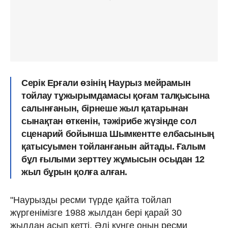
Серік Ерғали өзінің Наурыз мейрамын
тойлау тұжырымдамасы қоғам талқысына
салынғанын, бірнеше жыл қатарынан
сынақтан өткенін, тәжірибе жүзінде сол
сценарий бойынша Шымкентте елбасының
қатысуымен тойланғанын айтады. Ғалым
бұл ғылыми зерттеу жұмысын осыдан 12
жыл бұрын қолға алған.
"Наурызды ресми түрде қайта тойлап
жүргенімізге 1988 жылдан бері қарай 30
жылдан асып кетті. Әлі күнге оның ресми