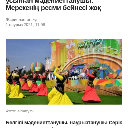
ұсынған мәдениеттанушы:
Мерекенің ресми бейнесі жоқ
Жарияланған күні:
1 наурыз 2021, 11:08
Фото: almaty.tv
Белгілі мәдениеттанушы, наурызтанушы Серік