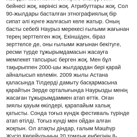
бейнесі жоқ, көрінісі жоқ. Атрибуттары жоқ. Сол
90-жылдары басталған этнографиялық бір
сипат әлі күнге жалғасып келе жатыр. Оның
басты себебі Наурыз мерекесі ғылыми жағынан
терең зерттелген жоқ. Екіншіден, біраз
зерттелсе де, оны ғылыми жағынан бекітуге,
ресми түрде тұжырымдамасын жасауға
мемлекет тапсырыс берген жоқ. Мен бұл
тақырыппен 2000-шы жылдардан бері қарай
айналысып келемін. 2009 жылы Астана
қаласында Тілдерді дамыту басқармасына
қарайтын Зерде орталығында Наурызды менің
жасаған тұжырымдаммен атап өттік. Оған
зиялы қауым өкілдері, қарапайым халық
қатысты. Сонда тоғыз күндік фестиваль түрінде
атап өтілді. Тоғыз күнді мен ойдан алған
жоқпын. Ол атақты діндар, ғалым Мәшһүр
Жүсіп Көпейұлының 20 томдық еңбегінің 8-