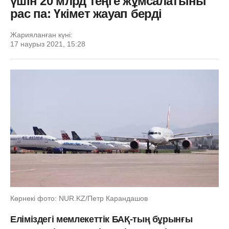
үшін 20 млрд теңге жұмсалатыны
рас па: Үкімет жауап берді
Жарияланған күні:
17 наурыз 2021, 15:28
Көрнекі фото: NUR.KZ/Петр Карандашов
Еліміздегі мемлекеттік БАҚ-тың бұрынғы