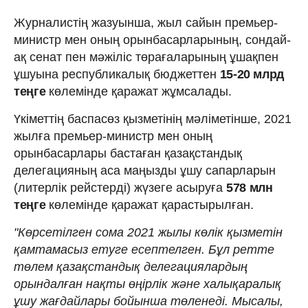
Журналистің жазуынша, жыл сайын премьер-
министр мен оның орынбасарларының, сондай-
ақ сенат пен мәжіліс төрағаларының ұшақпен
ұшуына республикалық бюджеттен
15-20 млрд
теңге
көлемінде қаражат жұмсалады.
Үкіметтің баспасөз қызметінің мәліметінше, 2021
жылға премьер-министр мен оның
орынбасарлары бастаған қазақстандық
делегацияның аса маңызды ұшу сапарларын
(литерлік рейстерді) жүзеге асыруға
578 млн
теңге
көлемінде қаражат қарастырылған.
"Көрсетілген сома 2021 жылы көлік қызметін
қамтамасыз етуге есептелген. Бұл ретте
төлем қазақстандық делегациялардың
орындалған нақты өңірлік және халықаралық
ұшу жағдайлары бойынша төленеді. Мысалы,