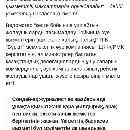
қызметтік мақсаттарда орындалады", - дейді
үкіметтің баспасөз қызметі.
Ведомство "кесте бойынша ұшпайтын
жолаушыларды тасымалдау бойынша әуе
қызметтерін (ішкі және халықаралық)" ПІБ
"Бүркіт" мемлекеттік әуе компаниясы" ШЖҚ РМК
көрсететінін, ал министрлер бастаған
қазақстандық делегациялардың ұшу сапарын
коммерциялық әуе компанияларының рейстік
жолаушылар ұшағы жүзеге асыратынын мәлім
етті.
Сондай-ақ журналист өз жазбасында
ұшақта қызыл және қара уылдырық, арақ
пен виски, экзотикалық жемістер
берілетінін жазған. Үкіметтің баспасөз
қызметі бұл мәліметтің де шындыққа