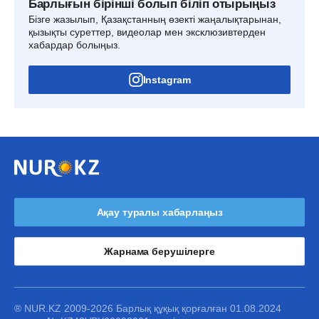
Барлығын бірінші болып біліп отырыңыз
Бізге жазылып, Қазақстанның өзекті жаңалықтарынан,
қызықты суреттер, видеолар мен эксклюзивтерден
хабардар болыңыз.
Instagram
Ақау туралы хабарлаңыз
Жарнама берушілерге
® NUR.KZ 2009-2026 Барлық құқық қорғалған 01.08.2024