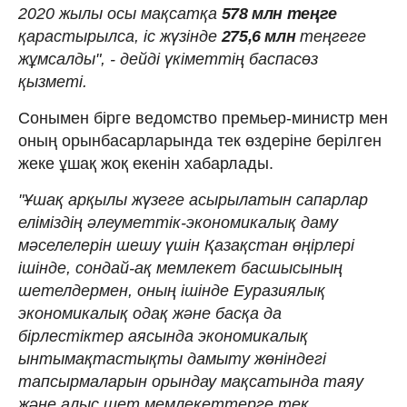
2020 жылы осы мақсатқа
578 млн теңге
қарастырылса, іс жүзінде
275,6 млн
теңгеге
жұмсалды", - дейді үкіметтің баспасөз
қызметі.
Сонымен бірге ведомство премьер-министр мен
оның орынбасарларында тек өздеріне берілген
жеке ұшақ жоқ екенін хабарлады.
"Ұшақ арқылы жүзеге асырылатын сапарлар
еліміздің әлеуметтік-экономикалық даму
мәселелерін шешу үшін Қазақстан өңірлері
ішінде, сондай-ақ мемлекет басшысының
шетелдермен, оның ішінде Еуразиялық
экономикалық одақ және басқа да
бірлестіктер аясында экономикалық
ынтымақтастықты дамыту жөніндегі
тапсырмаларын орындау мақсатында таяу
және алыс шет мемлекеттерге тек