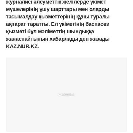
журналисі әлеуметтік желілерде үкімет
мүшелерінің ұшу шарттары мен оларды
тасымалдау қызметтерінің құны туралы
ақпарат таратты. Ел үкіметінің баспасөз
қызметі бұл мәліметтің шындыққа
жанаспайтынын хабарлады деп жазады
KAZ.NUR.KZ.