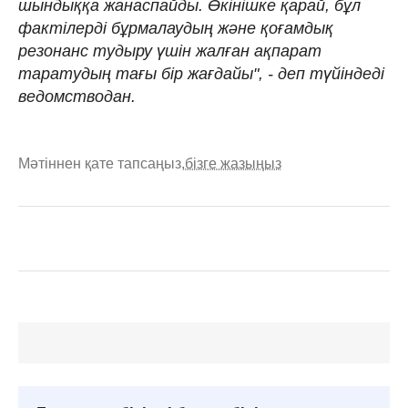
шындыққа жанаспайды. Өкінішке қарай, бұл
фактілерді бұрмалаудың және қоғамдық
резонанс тудыру үшін жалған ақпарат
таратудың тағы бір жағдайы", - деп түйіндеді
ведомстводан.
Мәтіннен қате тапсаңыз,
бізге жазыңыз