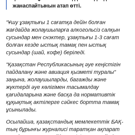
жанаспайтынын атап өтті.
"Ұшу ұзақтығы 1 сағатқа дейін болған
жағдайда жолаушыларға алкогольсіз салқын
сусындар мен снэктер, ұзақтығы 1-3 сағат
болған кезде ыстық тамақ пен ыстық
сусындар (шай, кофе) беріледі.
"Қазақстан Республикасының әуе кеңістігін
пайдалану және авиация қызметі туралы"
заңына, жолаушыларды, багажды және
жүктерді әуе көлігімен тасымалдау
қағидаларына және басқа да нормативтік
құқықтық актілерге сәйкес бортта тамақ
ұсынылады.
Осылайша, қазақстандық мемлекеттік БАҚ-
тың бұрынғы журналисі таратқан ақпарат