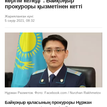
көргім келеді": Байқоңыр
прокуроры қызметінен кетті
Жарияланған күні:
5 сәуір 2021, 08:32
Нұржан Рахметов. Фото: Facebook.com / Nurzhan Rakhmetov
Байқоңыр қаласының прокуроры Нұржан