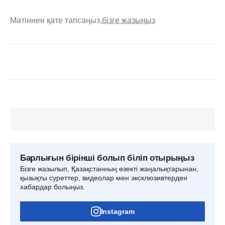
Мәтіннен қате тапсаңыз,
бізге жазыңыз
Барлығын бірінші болып біліп отырыңыз
Бізге жазылып, Қазақстанның өзекті жаңалықтарынан,
қызықты суреттер, видеолар мен эксклюзивтерден
хабардар болыңыз.
Instagram