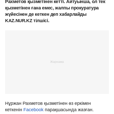
Рахметов қызметінен кетті. Айтуынша, ол тек
қызметінен ғана емес, жалпы прокуратура
жүйесінен де кеткен деп хабарлайды
KAZ.NUR.KZ тілшісі.
Нұржан Рахметов қызметінен өз еркімен
кеткенін
Facebook
парақшасында жазған.