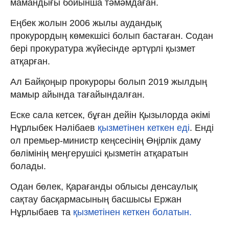
мамандығы бойынша тәмәмдаған.
Еңбек жолын 2006 жылы аудандық
прокурордың көмекшісі болып бастаған. Содан
бері прокуратура жүйесінде әртүрлі қызмет
атқарған.
Ал Байқоңыр прокуроры болып 2019 жылдың
мамыр айында тағайындалған.
Еске сала кетсек, бұған дейін Қызылорда әкімі
Нұрлыбек Нәлібаев
қызметінен кеткен еді
. Енді
ол премьер-министр кеңсесінің Өңірлік даму
бөлімінің меңгерушісі қызметін атқаратын
болады.
Одан бөлек, Қарағанды облысы денсаулық
сақтау басқармасының басшысы Ержан
Нұрлыбаев та
қызметінен кеткен болатын.