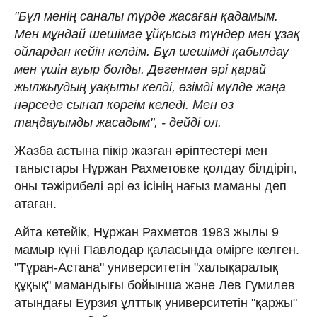
"Бұл менің саналы түрде жасаған қадамым.
Мен мұндай шешімге ұйқысыз түндер мен ұзақ
ойлардан кейін келдім. Бұл шешімді қабылдау
мен үшін ауыр болды. Дегенмен әрі қарай
жылжыудың уақыты келді, өзімді мүлде жаңа
нәрседе сынап көргім келеді. Мен өз
таңдауымды жасадым", - дейді ол.
Жазба астына пікір жазған әріптестері мен
таныстары Нұржан Рахметовке қолдау білдіріп,
оны тәжірибелі әрі өз ісінің нағыз маманы деп
атаған.
Айта кетейік, Нұржан Рахметов 1983 жылы 9
мамыр күні Павлодар қаласында өмірге келген.
"Тұран-Астана" университетін "халықаралық
құқық" мамандығы бойынша және Лев Гумилев
атындағы Еурзия ұлттық университетін "қаржы"