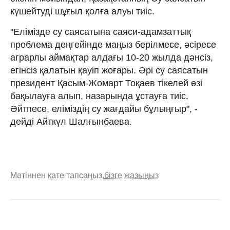
күшейтуді шұғыл қолға алуы тиіс.
"Елімізде су саясатына саяси-адамзаттық
проблема деңгейінде маңыз берілмесе, әсіресе
аграрлы аймақтар алдағы 10-20 жылда дәнсіз,
егінсіз қалатын қауіп жоғары. Әрі су саясатын
президент Қасым-Жомарт Тоқаев тікелей өзі
бақылауға алып, назарында ұстауға тиіс.
Әйтпесе, еліміздің су жағдайы бұлыңғыр", -
дейді Айткүл Шалғынбаева.
Мәтіннен қате тапсаңыз,
бізге жазыңыз