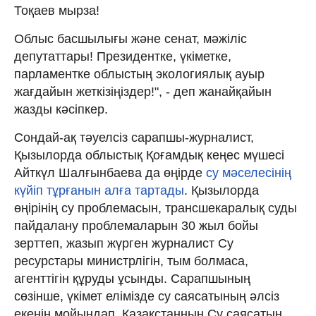
Тоқаев мырза!
Облыс басшылығы және сенат, мәжіліс
депутаттары! Президентке, үкіметке,
парламентке облыстың экологиялық ауыр
жағдайын жеткізіңіздер!", - деп жанайқайын
жазды кәсіпкер.
Сондай-ақ тәуелсіз сарапшы-журналист,
Қызылорда облыстық Қоғамдық кеңес мүшесі
Айткүл Шалғынбаева да өңірде
су мәселесінің
күйіп тұрғанын алға тартады
. Қызылорда
өңірінің су проблемасын, трансшекаралық суды
пайдалану проблемаларын 30 жыл бойы
зерттеп, жазып жүрген журналист Су
ресурстары министрлігін, тым болмаса,
агенттігін құруды ұсынды. Сарапшының
сөзінше, үкімет елімізде су саясатының әлсіз
екенін мойындап, Қазақстанның Су саясатын