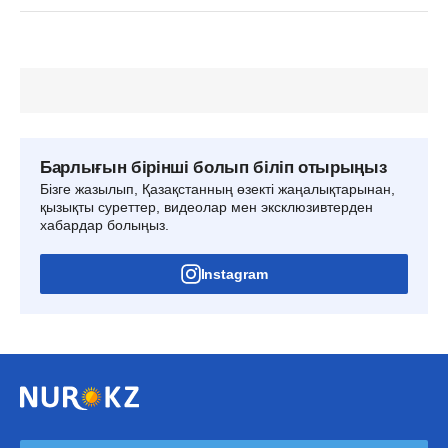
Барлығын бірінші болып біліп отырыңыз
Бізге жазылып, Қазақстанның өзекті жаңалықтарынан,
қызықты суреттер, видеолар мен эксклюзивтерден
хабардар болыңыз.
Instagram