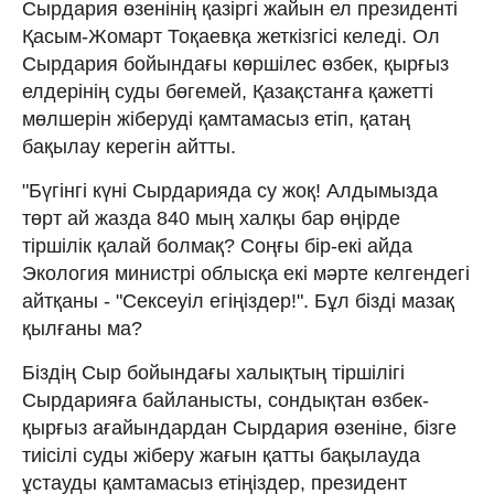
Сырдария өзенінің қазіргі жайын ел президенті
Қасым-Жомарт Тоқаевқа жеткізгісі келеді. Ол
Сырдария бойындағы көршілес өзбек, қырғыз
елдерінің суды бөгемей, Қазақстанға қажетті
мөлшерін жіберуді қамтамасыз етіп, қатаң
бақылау керегін айтты.
"Бүгінгі күні Сырдарияда су жоқ! Алдымызда
төрт ай жазда 840 мың халқы бар өңірде
тіршілік қалай болмақ? Соңғы бір-екі айда
Экология министрі облысқа екі мәрте келгендегі
айтқаны - "Сексеуіл егіңіздер!". Бұл бізді мазақ
қылғаны ма?
Біздің Сыр бойындағы халықтың тіршілігі
Сырдарияға байланысты, сондықтан өзбек-
қырғыз ағайындардан Сырдария өзеніне, бізге
тиісілі суды жіберу жағын қатты бақылауда
ұстауды қамтамасыз етіңіздер, президент