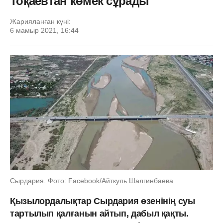
Тоқаевтан көмек сұрады
Жарияланған күні:
6 мамыр 2021, 16:44
Сырдария. Фото: Facebook/Айткуль Шалгинбаева
Қызылордалықтар Сырдария өзенінің суы
тартылып қалғанын айтып, дабыл қақты.