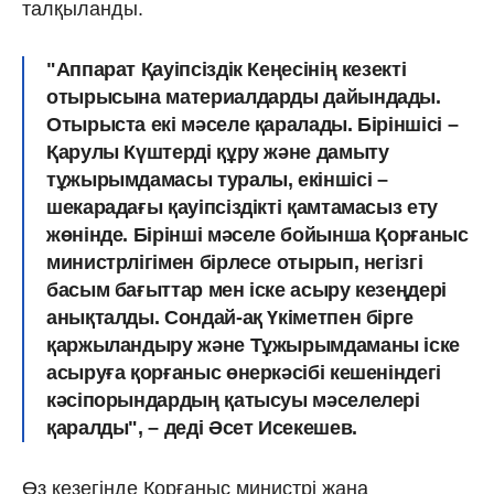
талқыланды.
"Аппарат Қауіпсіздік Кеңесінің кезекті
отырысына материалдарды дайындады.
Отырыста екі мәселе қаралады. Біріншісі –
Қарулы Күштерді құру және дамыту
тұжырымдамасы туралы, екіншісі –
шекарадағы қауіпсіздікті қамтамасыз ету
жөнінде. Бірінші мәселе бойынша Қорғаныс
министрлігімен бірлесе отырып, негізгі
басым бағыттар мен іске асыру кезеңдері
анықталды. Сондай-ақ Үкіметпен бірге
қаржыландыру және Тұжырымдаманы іске
асыруға қорғаныс өнеркәсібі кешеніндегі
кәсіпорындардың қатысуы мәселелері
қаралды", – деді Әсет Исекешев.
Өз кезегінде Қорғаныс министрі жаңа