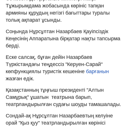
Тұжырымдама жобасында көрініс тапқан
армияны құрудың негізгі бағыттары туралы
толық ақпарат ұсынды.
Соңында Нұрсұлтан Назарбаев Қауіпсіздік
Кеңесінің Аппаратына бірқатар нақты тапсырма
берді.
Еске салсақ, бұған дейін Назарбаев
Түркістандағы теңдесcіз "Керуен-Сарай"
көпфункциялы туристік кешеніне
барғанын
жазған едік.
Қазақстанның тұңғыш президенті "Алтын
Самұрық" ұшатын театрына барып,
театрландырылған судағы шоуды тамашалады.
Сондай-ақ Нұрсұлтан Назарбаевтың келуіне
орай "Қыз қуу" театрландырылған көрінісі