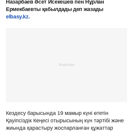
Назарбаев Әсет Исекешев пен Нұрлан
Ермекбаевты қабылдады деп жазады
elbasy.kz.
Кездесу барысында 19 мамыр күні өтетін
Қауіпсіздік Кеңесі отырысының күн тәртібі және
жиында қарастыру жоспарланған құжаттар