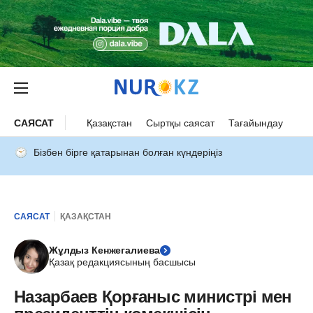
САЯСАТ
Қазақстан
Сыртқы саясат
Тағайындау
Бізбен бірге қатарынан болған күндеріңіз
САЯСАТ
ҚАЗАҚСТАН
Жұлдыз Кенжегалиева
Қазақ редакциясының басшысы
Назарбаев Қорғаныс министрі мен