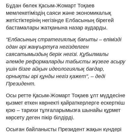
Бұдан бөлек Қасым-Жомарт Тоқаев
мемлекетіміздің саяси және экономикалық
жетістіктерінің негізінде Елбасының бірегей
бастамалары жатқанына назар аударды.
"Елбасының стратегиялық бағыты – елімізді
одан әрі жаңғыртуға негізделген
саясатымыздың берік негізі. Құбылмалы
әлемде реформаларды табысты жүзеге асыру
үшін бізге айқын идеологиялық бағдар,
орнықты әрі құнды негіз қажет", – деді
Президент.
Осы ретте Қасым-Жомарт Тоқаев ұлт мүддесіне
қызмет еткен көрнекті қайраткерлерге ескерткіш
қою – тарихи тұлғаларымызға шынайы құрмет
көрсету деген пікір білдірді.
Осыған байланысты Президент жақын күндері