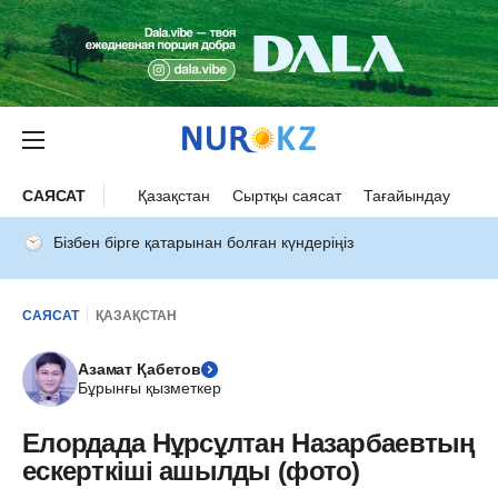
САЯСАТ
Қазақстан
Сыртқы саясат
Тағайындау
Бізбен бірге қатарынан болған күндеріңіз
САЯСАТ
ҚАЗАҚСТАН
Азамат Қабетов
Бұрынғы қызметкер
Елордада Нұрсұлтан Назарбаевтың
ескерткіші ашылды (фото)