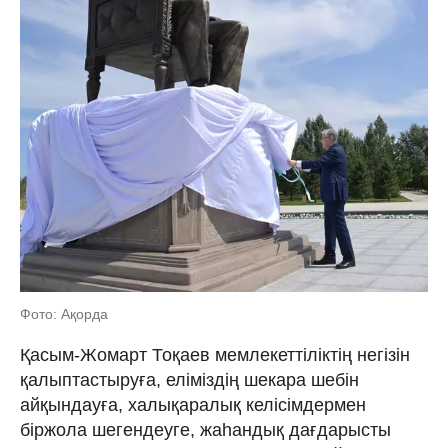
Фото: Ақорда
Қасым-Жомарт Тоқаев мемлекеттіліктің негізін
қалыптастыруға, еліміздің шекара шебін
айқындауға, халықаралық келісімдермен
біржола шегендеуге, жаһандық дағдарысты