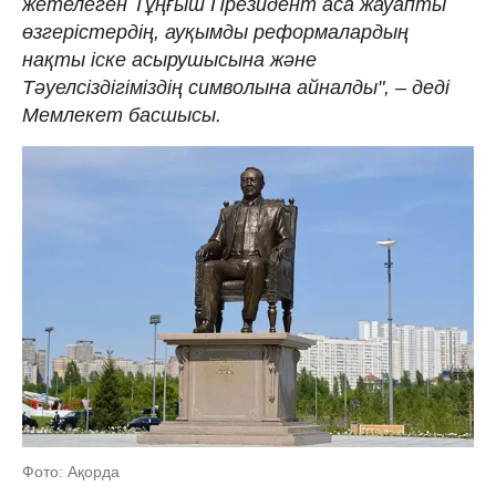
жетелеген Тұңғыш Президент аса жауапты
өзгерістердің, ауқымды реформалардың
нақты іске асырушысына және
Тәуелсіздігіміздің символына айналды", – деді
Мемлекет басшысы.
Фото: Ақорда