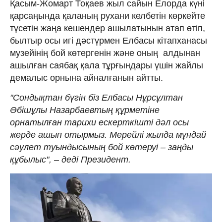
Қасым-Жомарт Тоқаев жыл сайын Елорда күні
қарсаңында қаланың рухани келбетін көркейте
түсетін жаңа кешендер ашылатынын атап өтіп,
былтыр осы игі дәстүрмен Елбасы кітапханасы
музейінің бой көтергенін және оның алдынан
ашылған саябақ қала тұрғындары үшін жайлы
демалыс орнына айналғанын айтты.
"Сондықтан бүгін біз Елбасы Нұрсұлтан
Әбішұлы Назарбаевтың құрметіне
орнатылған тарихи ескерткішті дәл осы
жерде ашып отырмыз. Мерейлі жылда мұндай
сәулет туындысының бой көтеруі – заңды
құбылыс", – деді Президент.