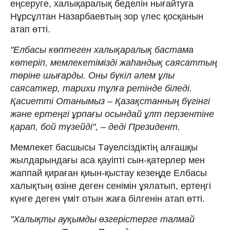
еңсеруге, халықаралық беделін нығайтуға
Нұрсұлтан Назарбаевтың зор үлес қосқанын
атап өтті.
"Елбасы көптеген халықаралық бастама
көтеріп, мемлекетімізді жаһандық саясаттың
төріне шығарды. Оны бүкіл әлем ұлы
саясаткер, тарихи тұлға ретінде біледі.
Қасиетті Отанымыз – Қазақстанның бүгінгі
және ертеңгі ұрпағы осындай ұлт перзентіне
қарап, бой түзейді", – деді Президент.
Мемлекет басшысы Тәуелсіздіктің алғашқы
жылдарындағы аса қауіпті сын-қатерлер мен
жаппай қираған қиын-қыстау кезеңде Елбасы
халықтың өзіне деген сенімін ұялатып, ертеңгі
күнге деген үміт отын жаға білгенін атап өтті.
"Халықты ауқымды өзгерістерге талмай