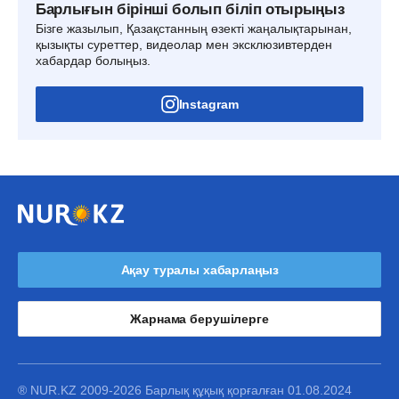
Барлығын бірінші болып біліп отырыңыз
Бізге жазылып, Қазақстанның өзекті жаңалықтарынан,
қызықты суреттер, видеолар мен эксклюзивтерден
хабардар болыңыз.
Instagram
Ақау туралы хабарлаңыз
Жарнама берушілерге
® NUR.KZ 2009-2026 Барлық құқық қорғалған 01.08.2024