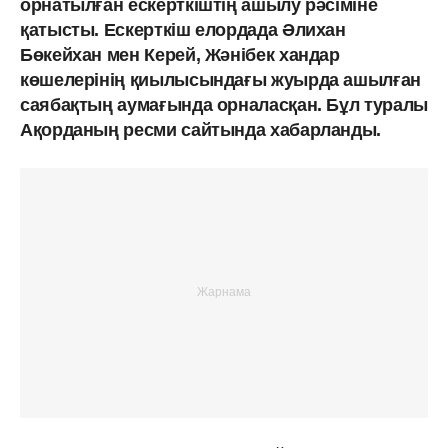
орнатылған ескерткіштің ашылу рәсіміне
қатысты. Ескерткіш елордада Әлихан
Бөкейхан мен Керей, Жәнібек хандар
көшелерінің қиылысындағы жуырда ашылған
саябақтың аумағында орналасқан. Бұл туралы
Ақорданың ресми сайтында хабарланды.