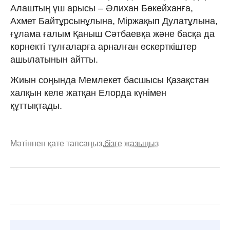
Алаштың үш арысы – Әлихан Бөкейханға,
Ахмет Байтұрсынұлына, Міржақып Дулатұлына,
ғұлама ғалым Қаныш Сәтбаевқа және басқа да
көрнекті тұлғаларға арналған ескерткіштер
ашылатынын айтты.
Жиын соңында Мемлекет басшысы Қазақстан
халқын келе жатқан Елорда күнімен
құттықтады.
Мәтіннен қате тапсаңыз,
бізге жазыңыз