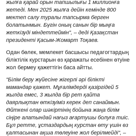
жылға қарай орын тапшылығы 1 миллионға
жетеді. Мен 2025 жылға дейін кемінде 800
мектеп салу туралы тапсырма берген
болатынмын. Бүгін оның санын бір мыңға
жеткізуді міндеттеймін", – деді Қазақстан
президенті Қасым-Жомарт Тоқаев.
Одан бөлек, мемлекет басшысы педагогтардың
біліктілік курстарын өз қаражаты есебінен өтуіне
жол бермеу қажеттігін баса айтты.
"Білім беру жүйесіне жігерлі әрі білікті
мамандар қажет. Мұғалімдерді қазіргідей 5
жылда емес, 3 жылда бір рет қайта
даярлықтан өткізуіміз керек деп санаймын.
Өйткені олар шәкіртінің бойына жаңа білім
сіңіре алатындай нағыз ағартушы болуға тиіс.
Бұл ретте, ұстаздардың курстан өту үшін өз
қалтасынан ақша төлеуіне жол берілмейді", –