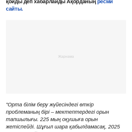
қойды деп хабарлайды Ақорданың
ресми
сайты.
"Орта білім беру жүйесіндегі өткір
проблеманың бірі – мектептердегі орын
тапшылығы. 225 мың оқушыға орын
жетіспейді. Шұғыл шара қабылдамасақ, 2025