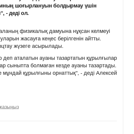
адамның шоғырлануын болдырмау үшін
 - деді ол.
баланың физикалық дамуына нұқсан келмеуі
уларын жасауға кеңес берілгенін айтты.
арцтау жүзеге асырылады.
тор деп аталатын ауаны тазартатын құрылғылар
ар сыныпта болмаған кезде ауаны тазартады.
е мұндай құрылғыны орнаттық", - деді Алексей
 жазыңыз