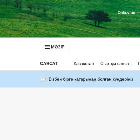
МӘЗІР
САЯСАТ
Қазақстан
Сыртқы саясат
Т
Бізбен бірге қатарынан болған күндеріңіз