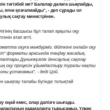
рін тигізбей ме? Балалар далаға шықпайды,
 яғни қозғалмайды", - деп сұрады ол
улық сақтау министрінен.
лігінің басшысы бұл талап арқылы оқу
лгенін атап өтті.
рматта оқуға мәжбүрміз. Өйткені онлайн оқу
инет" форматы арасында таңдау жасадық.
аптары Дүниежүзілік денсаулық сақтау
ың оқу процесін ұйымдастыру туралы нақты
оны ұстанамыз", - деді Цой.
н шықпау талабы бүгінде толықтай
у оңай емес, олар дәлізге шығады.
аласпауын қадағалауға тырысамыз. Үлкен