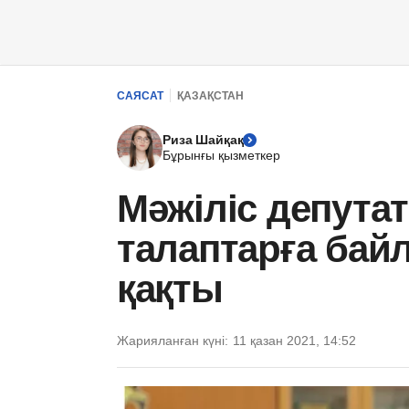
САЯСАТ
ҚАЗАҚСТАН
Риза Шайқақ
Бұрынғы қызметкер
Мәжіліс депутат
талаптарға ба
қақты
Жарияланған күні:
11 қазан 2021, 14:52