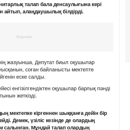
анитарлық талап бала денсаулығына кері
нін айтып, алаңдаушылық білдірді.
інің жазуынша, Депутат биыл оқушылар
уысқанын, соған байланысты мектепте
йгенін еске салды.
жүйесі енгізілгендіктен оқушылар барлық пәнді
тынын жеткізді.
ың мектепке кіргеннен шыққанға дейін бір
ді. Демек, үзіліс кезінде де олардың
 салынған. Мұндай талап олардың