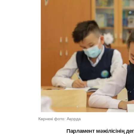
Көрнекі фото: Ақорда
Парламент мәжілісінің д