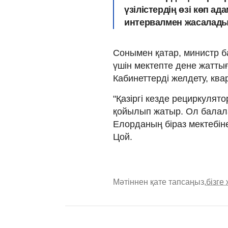
үзілістердің өзі көп 
интервалмен жасалады",
Сонымен қатар, министр 
үшін мектепте дене жаттығ
Кабинеттерді желдету, кв
"Қазіргі кезде рециркуля
қойылып жатыр. Ол балал
Елорданың біраз мектебін
Цой.
Мәтіннен қате тапсаңыз,
бізге