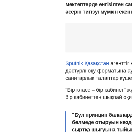
мектептерде енгізілген с
әсерін тигізуі мүмкін еке
Sputnik Қазақстан
агенттіг
дәстүрлі оқу форматына а
санитарлық талаптар күше
"Бір класс – бір кабинет" 
бір кабинеттен шықпай оқи
"Бұл принцип балалард
бөлмеде отыруын көздей
сыртқа шығуына тыйым