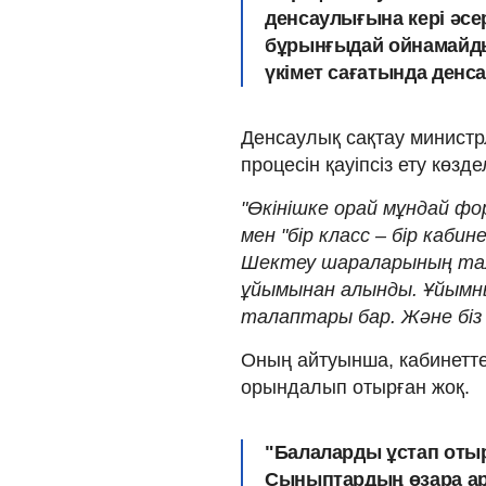
денсаулығына кері әсе
бұрынғыдай ойнамайды,
үкімет сағатында денса
Денсаулық сақтау министр
процесін қауіпсіз ету көзде
"Өкінішке орай мұндай фо
мен "бір класс – бір каб
Шектеу шараларының тал
ұйымынан алынды. Ұйымн
талаптары бар. Және біз 
Оның айтуынша, кабинетте
орындалып отырған жоқ.
"Балаларды ұстап отыр
Сыныптардың өзара ар