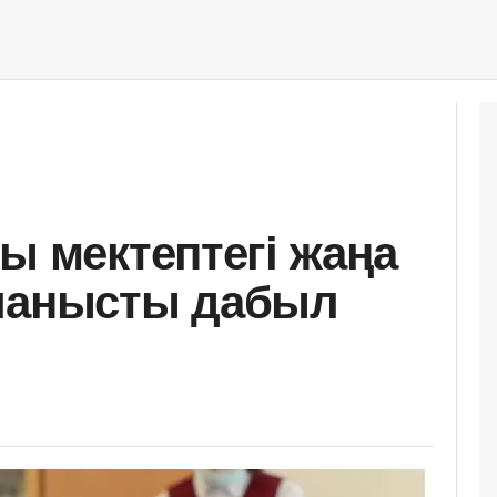
ы мектептегі жаңа
йланысты дабыл