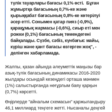
түлік тауарлары бағасы 0,1% өсті. Бұған
жұмыртқа бағасының 0,7%-ке және
қырыққабат бағасының 0,8%-ке көтерілуі
әсер етті. Сонымен қатар пияз (-0,9%),
қарақұмық жармасы (-0,6%), сиыр еті мен
рожки (0,1%) бағасының төмендегені
байқалады. Сүзбе, сәбіз, күнбағыс майы,
күріш және қант бағасы өзгерген жоқ", -
делінген хабарламада.
Жалпы, қазан айында әлеуметтік маңызы бар
азық-түлік бағасының динамикасы 2016-2020
жылдары осындай кезеңдегі орташа мәнмен
(1%) салыстырғанда неғұрлым баяу қарқын
(0,7%) көрсетті.
Өңірлерде "айналым схемасын" қаржыландыру
46,1 миллиард теңгеге жетті. Нысаналы деңгей