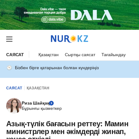
САЯСАТ
Қазақстан
Сыртқы саясат
Тағайындау
Бізбен бірге қатарынан болған күндеріңіз
САЯСАТ
ҚАЗАҚСТАН
Риза Шайқақ
Бұрынғы қызметкер
Азық-түлік бағасын реттеу: Мамин
министрлер мен әкімдерді жинап,