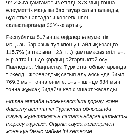
92,2%-ға қамтамасыз етілді. 373 мың тонна
әлеуметтік маңызы бар тауар сатып алынды,
бұл өткен аптадағы көрсеткішпен
салыстырғанда 22%-ке артық.
Республика бойынша өңірлер әлеуметтік
маңызы бар азық-түлікпен үш айлық кезеңге
115,7% (аптасына +23 п.т.) қамтамасыз етілген.
Бір апта ішінде қордың айтарлықтай өсуі
Павлодар, Маңғыстау, Түркістан облыстарында
тіркелді. Форвардтық сатып алу аясында биыл
769,3 мың тонна өнімге, оның ішінде 684 мың
тонна жұмсақ бидайға келісімшарт жасалды.
Өткен аптада Бәсекелестікті қорғау және
дамыту агенттігі Түркістан облысында
тауық жұмыртқасын сататындарға қатысты
тергеу жүргізді. Өңірлік сауда желілерімен
және күнбағыс майын ірі көтерме