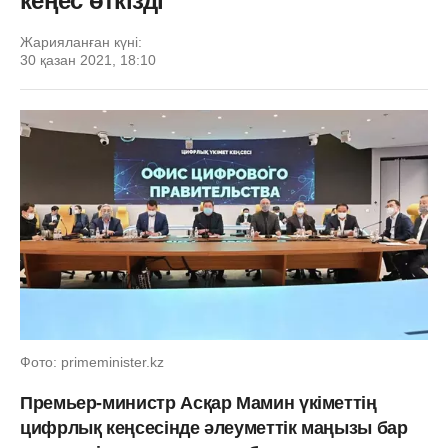
кеңес өткізді
Жарияланған күні:
30 қазан 2021, 18:10
Фото: primeminister.kz
Премьер-министр Асқар Мамин үкіметтің
цифрлық кеңсесінде әлеуметтік маңызы бар