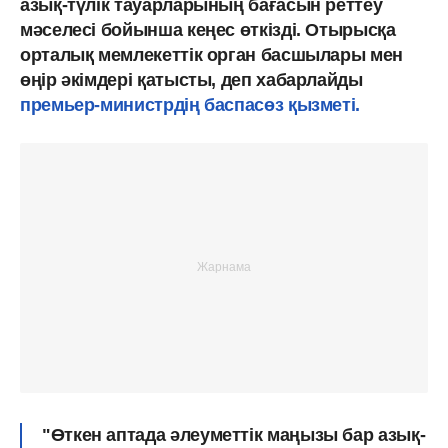
азық-түлік тауарларының бағасын реттеу
мәселесі бойынша кеңес өткізді. Отырысқа
орталық мемлекеттік орган басшылары мен
өңір әкімдері қатысты, деп хабарлайды
премьер-министрдің баспасөз қызметі.
"Өткен аптада әлеуметтік маңызы бар азық-