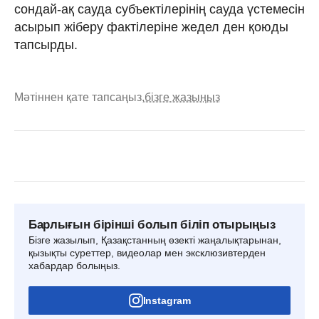
сондай-ақ сауда субъектілерінің сауда үстемесін
асырып жіберу фактілеріне жедел ден қоюды
тапсырды.
Мәтіннен қате тапсаңыз,
бізге жазыңыз
Барлығын бірінші болып біліп отырыңыз
Бізге жазылып, Қазақстанның өзекті жаңалықтарынан,
қызықты суреттер, видеолар мен эксклюзивтерден
хабардар болыңыз.
Instagram