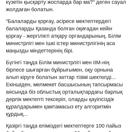
күзетін қысқарту жоспарда бар ма?" деген сауал
жолдаған болатын.
"Балаларды қорғау, әсіресе мектептердегі
балаларды Қазанда болған оқиғадан кейін
қорғау - жергілікті атқару органдарының, Білім
министрлігі мен Ішкі істер министрлігінің аса
маңызды міндеттерінің бірі.
Бүгінгі таңда Білім министрлігі мен ІІМ-нің
бірлесе шығарған бұйрығымен, оқу орнына
алып кіруге болатын заттар тізімі шектелді...
Екіншіден, мелмекет басшысының тапсырмасы
аясында біз облыстық орталықтардағы барлық
дерлік мектепті тексеріп, оларды қауіпсіздік
құралдарымен қамтамасыз ету алгоритмін
құрдық...
Қазіргі таңда еліміздегі мектептерге 100 пайыз