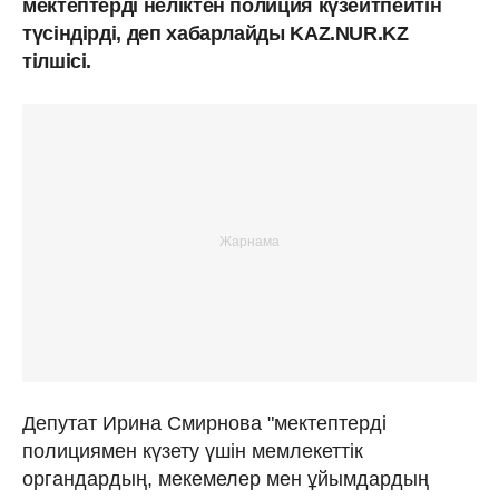
мектептерді неліктен полиция күзейтпейтін
түсіндірді, деп хабарлайды KAZ.NUR.KZ
тілшісі.
Депутат Ирина Смирнова "мектептерді
полициямен күзету үшін мемлекеттік
органдардың, мекемелер мен ұйымдардың