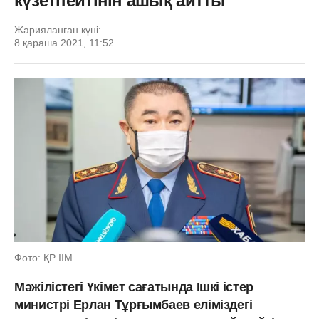
күзетпейтінін ашық айтты
Жарияланған күні:
8 қараша 2021, 11:52
Фото: ҚР ІІМ
Мәжілістегі Үкімет сағатында Ішкі істер
министрі Ерлан Тұрғымбаев еліміздегі