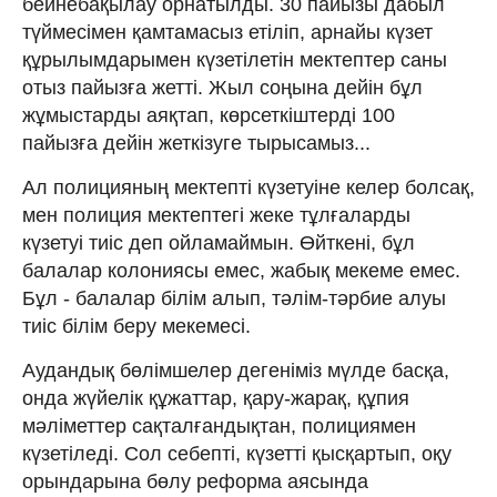
бейнебақылау орнатылды. 30 пайызы дабыл
түймесімен қамтамасыз етіліп, арнайы күзет
құрылымдарымен күзетілетін мектептер саны
отыз пайызға жетті. Жыл соңына дейін бұл
жұмыстарды аяқтап, көрсеткіштерді 100
пайызға дейін жеткізуге тырысамыз...
Ал полицияның мектепті күзетуіне келер болсақ,
мен полиция мектептегі жеке тұлғаларды
күзетуі тиіс деп ойламаймын. Өйткені, бұл
балалар колониясы емес, жабық мекеме емес.
Бұл - балалар білім алып, тәлім-тәрбие алуы
тиіс білім беру мекемесі.
Аудандық бөлімшелер дегеніміз мүлде басқа,
онда жүйелік құжаттар, қару-жарақ, құпия
мәліметтер сақталғандықтан, полициямен
күзетіледі. Сол себепті, күзетті қысқартып, оқу
орындарына бөлу реформа аясында