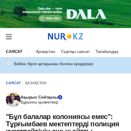
САЯСАТ
Қазақстан
Сыртқы саясат
Тағайындау
Бізбен бірге қатарынан болған күндеріңіз
САЯСАТ
ҚАЗАҚСТАН
Ақырыс Сейтқазы
Бұрынғы қызметкер
"Бұл балалар колониясы емес":
Тұрғымбаев мектептерді полиция