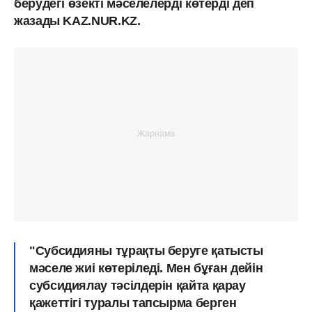
берудегі өзекті мәселелерді көтерді деп
жазады KAZ.NUR.KZ.
"Субсидияны тұрақты беруге қатысты
мәселе жиі көтеріледі. Мен бұған дейін
субсидиялау тәсілдерін қайта қарау
қажеттігі туралы тапсырма берген