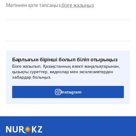
Мәтіннен қате тапсаңыз,
бізге жазыңыз
Барлығын бірінші болып біліп отырыңыз
Бізге жазылып, Қазақстанның өзекті жаңалықтарынан,
қызықты суреттер, видеолар мен эксклюзивтерден
хабардар болыңыз.
Instagram