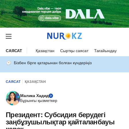
САЯСАТ
Қазақстан
Сыртқы саясат
Тағайындау
Бізбен бірге қатарынан болған күндеріңіз
САЯСАТ
ҚАЗАҚСТАН
Малика Хадид
Бұрынғы қызметкер
Президент: Субсидия берудегі
заңбұзушылықтар қайталанбауы