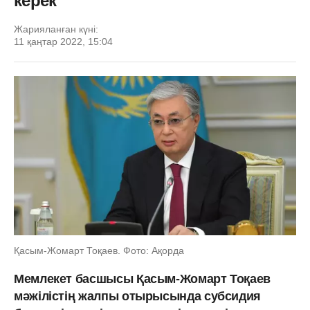
керек
Жарияланған күні:
11 қаңтар 2022, 15:04
Қасым-Жомарт Тоқаев. Фото: Ақорда
Мемлекет басшысы Қасым-Жомарт Тоқаев
мәжілістің жалпы отырысында субсидия