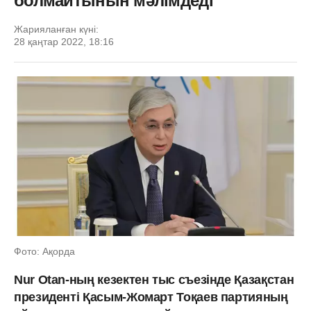
болмайтынын мәлімдеді
Жарияланған күні:
28 қаңтар 2022, 18:16
Фото: Ақорда
Nur Otan-ның кезектен тыс съезінде Қазақстан
президенті Қасым-Жомарт Тоқаев партияның