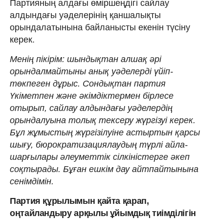
Партияның алдағы өміршеңдігі сайлау
алдындағы уәделерінің қаншалықты
орындалатынына байланысты екенін түсіну
керек.
Менің пікірім: шындықтан алшақ әрі
орындалмайтыны анық уәделерді үйіп-
төкпеген дұрыс. Сондықтан партия
Үкіметпен және әкімдіктермен бірлесе
отырып, сайлау алдындағы уәделердің
орындалуына толық тексеру жүргізуі керек.
Бұл жұмыстың жүргізілуіне астыртын қарсы
шығу, бюрократизациялаудың түрлі айла-
шарғылары әлеуметтік сілкіністерге әкеп
соқтырады. Бұған ешкім дау айтпайтынына
сенімдімін.
Партия құрылымын қайта қарап,
оңтайландыру арқылы ұйымдық тиімділігін