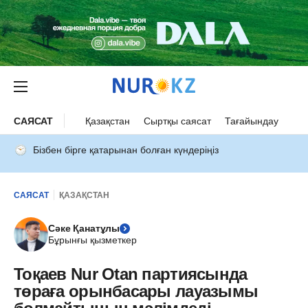
САЯСАТ
Қазақстан
Сыртқы саясат
Тағайындау
Бізбен бірге қатарынан болған күндеріңіз
САЯСАТ
ҚАЗАҚСТАН
Сәке Қанатұлы
Бұрынғы қызметкер
Тоқаев Nur Otan партиясында
төраға орынбасары лауазымы