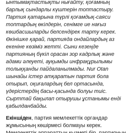
ынтымақтастықты нығайту, қоғамның
барлық сындарлы күштерін топтастыру.
Партия қатарына түрлі қоғамдық-саяси
топтардың өкілдерін, сенімге ие нағыз
көшбасшыларды белсендірек тарту керек.
Өкінішке қарай, партияда ондайлардың аз
екеніне көзіміз жетті. Сыни кезеңде
партияның бүкіл орасан зор кадрлық және
адами әлеуеті, ауқымды инфрақұрылымы
толыққанды пайдаланылмады. Nur Otan
шынайы істер атқаратын партия бола
отырып, оқиғалардың бел ортасында,
үдерістердің басы-қасында болуы тиіс.
Сырттай бақылап отырушы ұстанымы енді
қабылданбайды.
Екіншіден
, партия мемлекеттік органдар
жұмысының көшірмесі болмауы керек.
Мемлекеттік аппараттың қызметі бір, партияның