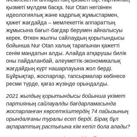
қызметі мүлдем басқа. Nur Otan негізінен
идеологиялық және кадрлық жұмыстармен,
қажет жағдайда – мемлекеттік аппараттың
жұмысына бағыт-бағдар берумен айналысуы
керек. Өткен жылғы сайлаудың қорытындысы
бойынша Nur Otan халық тарапынан қажетті
сенім мандатын алды. Алайда атқарушы билік
оны пайдаланбай, әлеуметтік-экономикалық
жағдайдың күрт нашарлауына жол берді.
Бұйрықтар, жоспарлар, тапсырмалар көбінесе
ресми түрде, қағаз жүзінде орындалды.
2021 жылдың қорытындысы бойынша үкімет
партияның сайлауалды бағдарламасында
жоспарланған көрсеткіштердің 74 пайызының
орындалғаны туралы есеп берді. Бірақ бұл
ақпараттың растығына кім кепіл бола алады?