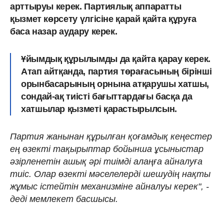
арттыруы керек. Партиялық аппаратты
қызмет көрсету үлгісіне қарай қайта құруға
баса назар аудару керек.
Ұйымдық құрылымды да қайта қарау керек.
Атап айтқанда, партия төрағасының бірінші
орынбасарының орнына атқарушы хатшы,
сондай-ақ тиісті бағыттардағы басқа да
хатшылар қызметі қарастырылсын.
Партия жанынан құрылған қоғамдық кеңестер
ең өзекті тақырыптар бойынша ұсыныстар
әзірленетін ашық әрі тиімді алаңға айналуға
тиіс. Олар өзекті мәселелерді шешудің нақты
жұмыс істейтін механизміне айналуы керек", -
деді мемлекет басшысы.