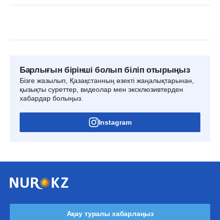
Барлығын бірінші болып біліп отырыңыз
Бізге жазылып, Қазақстанның өзекті жаңалықтарынан,
қызықты суреттер, видеолар мен эксклюзивтерден
хабардар болыңыз.
Instagram
Ақау туралы хабарлаңыз