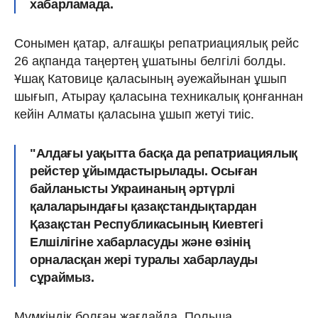
хабарламада.
Сонымен қатар, алғашқы репатриациялық рейс
26 ақпанда таңертең ұшатыны белгілі болды.
Ұшақ Катовице қаласының әуежайынан ұшып
шығып, Атырау қаласына техникалық қонғаннан
кейін Алматы қаласына ұшып жетуі тиіс.
"Алдағы уақытта басқа да репатриациялық
рейстер ұйымдастырылады. Осыған
байланысты Украинаның әртүрлі
қалаларындағы қазақстандықтардан
Қазақстан Республикасының Киевтегі
Елшілігіне хабарласуды және өзінің
орналасқан жері туралы хабарлауды
сұраймыз.
Мүмкіндік болған жағдайда, Польша