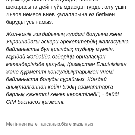
шекарасына дейін ұйымдасқан түрде жету үшін
Львов немесе Киев қалаларына өз бетімен
баруды ұсынамыз.
Жол-көлік жағдайының күрделі болуына және
Украинадағы әскери әрекеттердің жалғасуына
байланысты бұл қиындық тудыру мүмкін.
Мұндай жағдайда өздеріңіз орналасқан
мекендеріңізде қалуды, Қазақстан Елшілігімен
және Құрметті консулдықтарымен үнемі
байланыста болуды сұраймыз. Жағдай
анықталғаннан кейін біздің азаматтарға
барлық қажетті көмек көрсетіледі", - дейді
СІМ баспасөз қызметі.
Мәтіннен қате тапсаңыз,
бізге жазыңыз