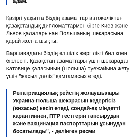
адам.
Қазіргі уақытта біздің азаматтар автокөлікпен
қазақстандық дипломаттармен бірге Киев және
Львов қалаларынан Польшаның шекарасына
қарай жолға шықты.
Варшавадағы біздің елшілік жергілікті билікпен
бірлесіп, Қазақстан азаматтары үшін шекарадан
Катовице қаласының (Польша) әуежайына жету
үшін "жасыл дәліз" қамтамасыз етеді.
Репатриациялық рейстің жолаушылары
Украина-Польша шекарасын кедергісіз
(визасыз) кесіп өтеді, сондай-ақ міндетті
карантиннен, ПТР тесттерін тапсырудан
және вакцинация паспорттарын ұсынудан
босатылады", - делінген ресми