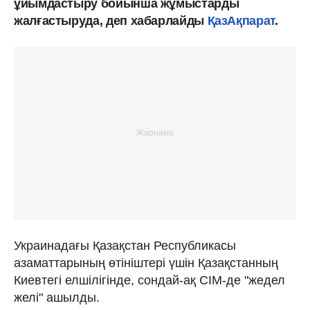
ұйымдастыру бойынша жұмыстарды
жалғастыруда, деп хабарлайды
ҚазАқпарат
.
Украинадағы Қазақстан Республикасы
азаматтарының өтініштері үшін Қазақстанның
Киевтегі елшілігінде, сондай-ақ СІМ-де "жедел
желі" ашылды.