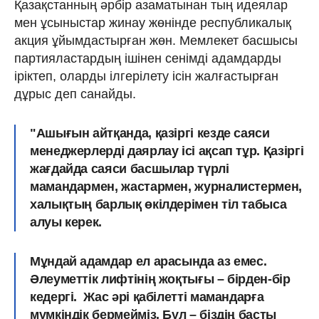
Қазақстанның әрбір азаматынан тың идеялар
мен ұсыныстар жинау жөнінде республикалық
акция ұйымдастырған жөн. Мемлекет басшысы
партияластардың ішінен сенімді адамдарды
іріктеп, оларды ілгерілету ісін жалғастырған
дұрыс деп санайды.
"Ашығын айтқанда, қазіргі кезде саяси
менеджерлерді даярлау ісі ақсап тұр. Қазіргі
жағдайда саяси басшылар түрлі
мамандармен, жастармен, журналистермен,
халықтың барлық өкілдерімен тіл табыса
алуы керек.
Мұндай адамдар ел арасында аз емес.
Әлеуметтік лифтінің жоқтығы – бірден-бір
кедергі. Жас әрі қабілетті мамандарға
мүмкіндік бермейміз. Бұл – біздің басты