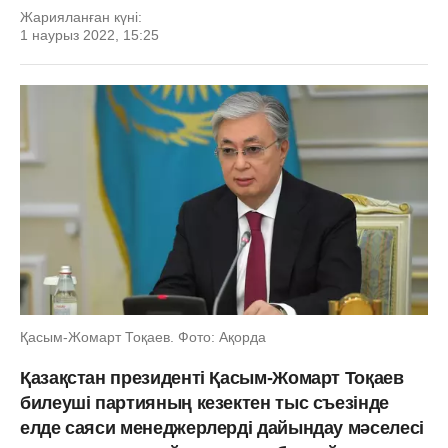
Жарияланған күні:
1 наурыз 2022, 15:25
Қасым-Жомарт Тоқаев. Фото: Ақорда
Қазақстан президенті Қасым-Жомарт Тоқаев
билеуші партияның кезектен тыс съезінде
елде саяси менеджерлерді дайындау мәселесі