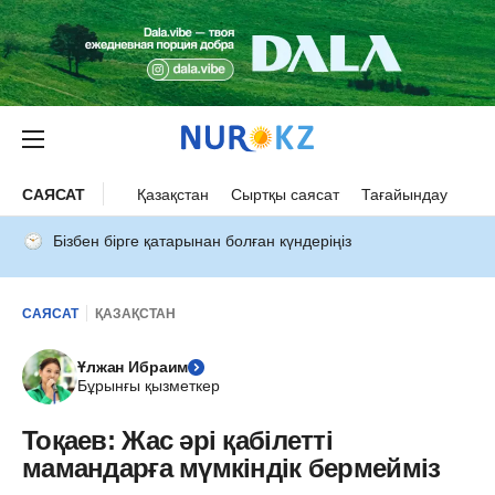
САЯСАТ
Қазақстан
Сыртқы саясат
Тағайындау
Бізбен бірге қатарынан болған күндеріңіз
САЯСАТ
ҚАЗАҚСТАН
Ұлжан Ибраим
Бұрынғы қызметкер
Тоқаев: Жас әрі қабілетті
мамандарға мүмкіндік бермейміз