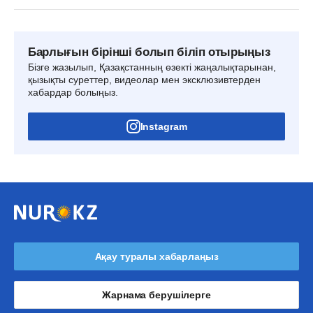
Барлығын бірінші болып біліп отырыңыз
Бізге жазылып, Қазақстанның өзекті жаңалықтарынан,
қызықты суреттер, видеолар мен эксклюзивтерден
хабардар болыңыз.
Instagram
Ақау туралы хабарлаңыз
Жарнама берушілерге