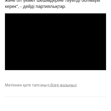
және ол үкімет шешімдеріне тәуелді болмауы
керек", - дейді партиялықтар.
Мәтіннен қате тапсаңыз,
бізге жазыңыз