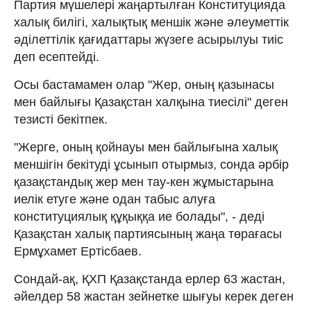
Партия мүшелері жаңартылған Конституцияда
халық билігі, халықтық меншік және әлеуметтік
әділеттілік қағидаттары жүзеге асырылуы тиіс
деп есептейді.
Осы бастамамен олар "Жер, оның қазынасы
мен байлығы Қазақстан халқына тиесілі" деген
тезисті бекітпек.
"Жерге, оның қойнауы мен байлығына халық
меншігін бекітуді ұсынып отырмыз, сонда әрбір
қазақстандық жер мен тау-кен жұмыстарына
иелік етуге және одан табыс алуға
конституциялық құқыққа ие болады", - деді
Қазақстан халық партиясының жаңа төрағасы
Ермұхамет Ертісбаев.
Сондай-ақ, ҚХП Қазақстанда ерлер 63 жастан,
әйелдер 58 жастан зейнетке шығуы керек деген