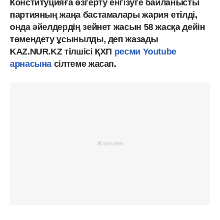
Конституцияға өзгерту енгізуге байланысты
партияның жаңа бастамалары жария етілді,
онда әйелдердің зейнет жасын 58 жасқа дейін
төмендету ұсынылды, деп жазады
KAZ.NUR.KZ тілшісі ҚХП
ресми Youtube
арнасына
сілтеме жасап.