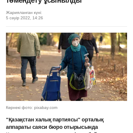
төмендету ұсынылды
Жарияланған күні:
5 сәуір 2022, 14:26
Көрнекі фото: pixabay.com
"Қазақстан халық партиясы" орталық
аппараты саяси бюро отырысында