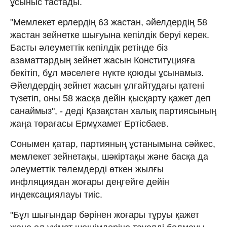
ұсыныс тастады.
"Мемлекет ерлердің 63 жастан, әйелдердің 58
жастан зейнетке шығуына кепілдік беруі керек.
Басты әлеуметтік кепілдік ретінде біз
азаматтардың зейнет жасын Конституцияға
бекітіп, бұл мәселеге нүкте қоюды ұсынамыз.
Әйелдердің зейнет жасын ұлғайтудағы қатені
түзетіп, оны 58 жасқа дейін қысқарту қажет деп
санаймыз", - деді Қазақстан халық партиясының
жаңа төрағасы Ермұхамет Ертісбаев.
Сонымен қатар, партияның ұстанымына сәйкес,
мемлекет зейнетақы, шәкіртақы және басқа да
әлеуметтік төлемдерді өткен жылғы
инфляциядан жоғары деңгейге дейін
индексациялауы тиіс.
"Бұл шығындар бәрінен жоғары тұруы қажет