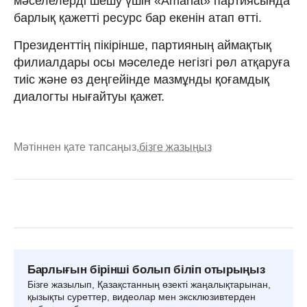
мәселелерді шешу үшін «Amanat» партиясында
барлық қажетті ресурс бар екенін атап өтті.
Президенттің пікірінше, партияның аймақтық
филиалдары осы мәселеде негізгі рөл атқаруға
тиіс және өз деңгейінде мазмұнды қоғамдық
диалогты нығайтуы қажет.
Мәтіннен қате тапсаңыз,
бізге жазыңыз
Барлығын бірінші болып біліп отырыңыз
Бізге жазылып, Қазақстанның өзекті жаңалықтарынан,
қызықты суреттер, видеолар мен эксклюзивтерден