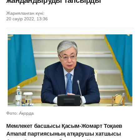
жандандыруды тапсырды
Жарияланған күні:
20 сәуір 2022, 13:36
Фото: Ақорда
Мемлекет басшысы Қасым-Жомарт Тоқаев
Amanat партиясының атқарушы хатшысы