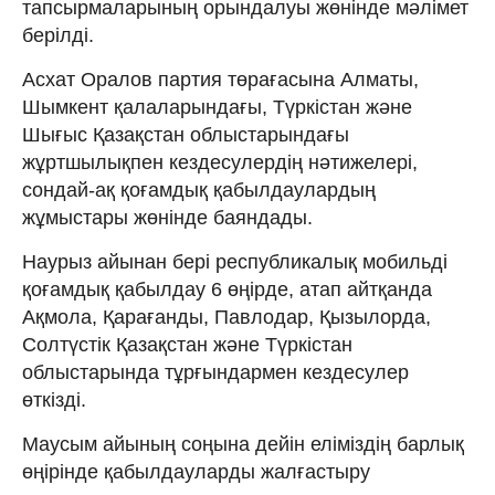
тапсырмаларының орындалуы жөнінде мәлімет
берілді.
Асхат Оралов партия төрағасына Алматы,
Шымкент қалаларындағы, Түркістан және
Шығыс Қазақстан облыстарындағы
жұртшылықпен кездесулердің нәтижелері,
сондай-ақ қоғамдық қабылдаулардың
жұмыстары жөнінде баяндады.
Наурыз айынан бері республикалық мобильді
қоғамдық қабылдау 6 өңірде, атап айтқанда
Ақмола, Қарағанды, Павлодар, Қызылорда,
Солтүстік Қазақстан және Түркістан
облыстарында тұрғындармен кездесулер
өткізді.
Маусым айының соңына дейін еліміздің барлық
өңірінде қабылдауларды жалғастыру