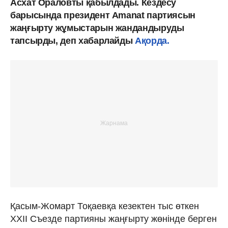
Асхат Ораловты қабылдады. Кездесу
барысында президент Amanat партиясын
жаңғырту жұмыстарын жандандыруды
тапсырды, деп хабарлайды
Ақорда.
Қасым-Жомарт Тоқаевқа кезектен тыс өткен
XXII Съезде партияны жаңғырту жөнінде берген