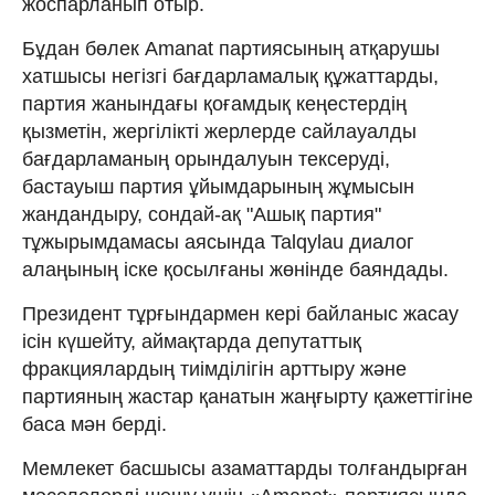
жоспарланып отыр.
Бұдан бөлек Amanat партиясының атқарушы
хатшысы негізгі бағдарламалық құжаттарды,
партия жанындағы қоғамдық кеңестердің
қызметін, жергілікті жерлерде сайлауалды
бағдарламаның орындалуын тексеруді,
бастауыш партия ұйымдарының жұмысын
жандандыру, сондай-ақ "Ашық партия"
тұжырымдамасы аясында Talqylau диалог
алаңының іске қосылғаны жөнінде баяндады.
Президент тұрғындармен кері байланыс жасау
ісін күшейту, аймақтарда депутаттық
фракциялардың тиімділігін арттыру және
партияның жастар қанатын жаңғырту қажеттігіне
баса мән берді.
Мемлекет басшысы азаматтарды толғандырған