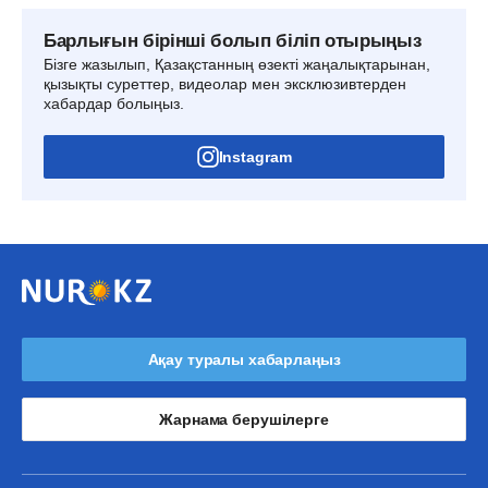
Барлығын бірінші болып біліп отырыңыз
Бізге жазылып, Қазақстанның өзекті жаңалықтарынан,
қызықты суреттер, видеолар мен эксклюзивтерден
хабардар болыңыз.
Instagram
Ақау туралы хабарлаңыз
Жарнама берушілерге