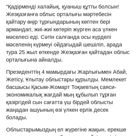
"Қадірменді халайық, қуаныш құтты болсын!
Жезқазғанға облыс орталығы мәртебесін
қайтару өңір тұрғындарының көптен бері
армандап, жиі-жиі көтеріп жүрген аса үлкен
мәселесі еді. Сәтін салғанда осы күрделі
мәселенің күрмеуі ойдағыдай шешіліп, арада
тура 25 жыл өткенде Жезқазған қайтадан облыс
орталығына айналды.
Президенттің 4 мамырдағы Жарлығымен Абай,
Жетісу, Ұлытау облыстары құрылды. Мемлекет
басшысы Қасым-Жомарт Тоқаевтың саяси-
экономикалық жағдай мың құбылып тұрған
қазіргідей сын сағатта үш бірдей облысты
жаңадан ашуының өзі үлкен ерлік десек
болады.
Облыстарымыздың ел жүрегіне жақын, ерекше