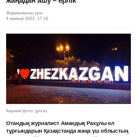
жаңадан ашу – ерлік
Жарияланған күні:
4 мамыр 2022, 17:16
Көрнекі фото: gov.kz
Отандық журналист Амандық Рахұлы ел
тұрғындарын Қазақстанда жаңа үш облыстың