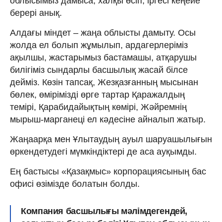
облысымыз дамыса, халқы өсіп, іргесі кеңейе
берері анық.
Алдағы міндет – жаңа облысты дамыту. Осы
жолда ел болып жұмылып, ардагерлеріміз
ақылшы, жастарымыз бастамашы, атқарушы
билігіміз сындарлы басшылық жасай білсе
дейміз. Көзін тапсақ, Жезқазғанның мысынан
бөлек, өмірімізді өрге тартар Қаражалдың
темірі, Қарабидайықтың көмірі, Жәйремнің
мырыш-марганеці ел кәдесіне айналып жатыр.
Жаңаарқа мен Ұлытаудың ауыл шаруашылығын
өркендетудегі мүмкіндіктері де аса ауқымды.
Ең бастысы «Қазақмыс» корпорациясының бас
офисі өзімізде болатын болды.
Компания басшылығы мәлімдегендей,