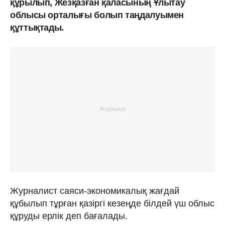
құрылып, Жезқазған қаласының Ұлытау
облысы орталығы болып таңдалуымен
құттықтады.
Журналист саяси-экономикалық жағдай
құбылып тұрған қазіргі кезеңде білдей үш облыс
құруды ерлік деп бағалады.