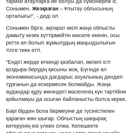
тарихи атауларға ие болуы да сүйсінерлік іс.
Сонымен,
Жезқазған
– Ұлытау облысының
орталығы!", - деді ол.
Сонымен бірге, ақпарат өкілі жаңа облысты
дамыту кезек күттірмейтін мәселе екенін, осы
ретте ел болып жұмылудың маңыздылығын
тілге тиек етті.
"Ендігі жерде өткенді қазбалап, өкпелі істі
қоздыра берудің қисыны жоқ. Бүгінде ел
экономикасында дағдарыс ахуалының дендеп
тұрғанын да ескермесек болмайды. Жаңа
аудандар құру жөніндегі мәселенің күн тәртібіне
қойылмауы да осыған байланысты болса керек.
Бәрі бірден бола бермеуіне де түсіністікпен
қараған жөн шығар. Облыстың шаңырақ
көтеруінің өзі үлкен олжа. Келешекте