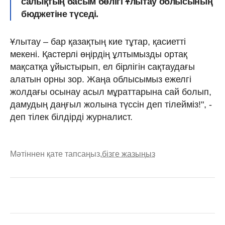
салықтың басым бөлігі Ұлытау облысының
бюджетіне түседі.
Ұлытау – бар қазақтың кие тұтар, қасиетті
мекені. Қастерлі өңірдің ұлтымызды ортақ
мақсатқа ұйыстырып, ел бірлігін сақтаудағы
алатын орны зор. Жаңа облысымыз ежелгі
жолдағы осынау асыл мұраттарына сай болып,
дамудың даңғыл жолына түссін деп тілейміз!", -
деп тілек білдірді журналист.
Мәтіннен қате тапсаңыз,
бізге жазыңыз