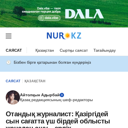
САЯСАТ
Қазақстан
Сыртқы саясат
Тағайындау
Бізбен бірге қатарынан болған күндеріңіз
САЯСАТ
ҚАЗАҚСТАН
Айтолқын Адырбай
Қазақ редакциясының шеф-редакторы
Отандық журналист: Қазіргідей
сын сағатта үш бірдей облысты