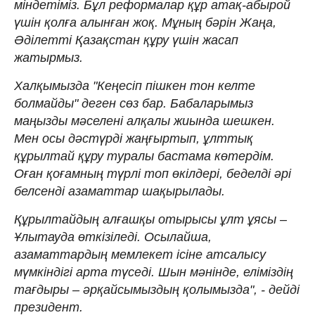
міндетіміз. Бұл реформалар құр атақ-абырой
үшін қолға алынған жоқ. Мұның бәрін Жаңа,
Әділетті Қазақстан құру үшін жасап
жатырмыз.
Халқымызда "Кеңесіп пішкен тон келте
болмайды" деген сөз бар. Бабаларымыз
маңызды мәселені алқалы жиында шешкен.
Мен осы дәстүрді жаңғыртып, ұлттық
құрылтай құру туралы бастама көтердім.
Оған қоғамның түрлі топ өкілдері, беделді әрі
белсенді азаматтар шақырылады.
Құрылтайдың алғашқы отырысы ұлт ұясы –
Ұлытауда өткізіледі. Осылайша,
азаматтардың мемлекет ісіне атсалысу
мүмкіндігі арта түседі. Шын мәнінде, еліміздің
тағдыры – әрқайсымыздың қолымызда", - дейді
президент.