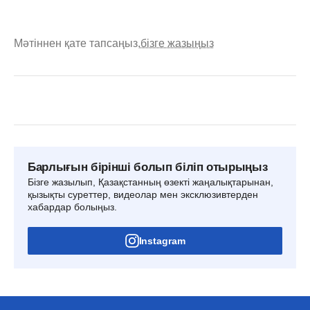
Мәтіннен қате тапсаңыз,
бізге жазыңыз
Барлығын бірінші болып біліп отырыңыз
Бізге жазылып, Қазақстанның өзекті жаңалықтарынан,
қызықты суреттер, видеолар мен эксклюзивтерден
хабардар болыңыз.
Instagram