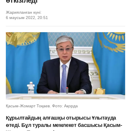
өткізіледі
Жарияланған күні:
6 маусым 2022, 20:51
Қасым-Жомарт Тоқаев. Фото: Ақорда
Құрылтайдың алғашқы отырысы Ұлытауда
өтеді. Бұл туралы мемлекет басшысы Қасым-