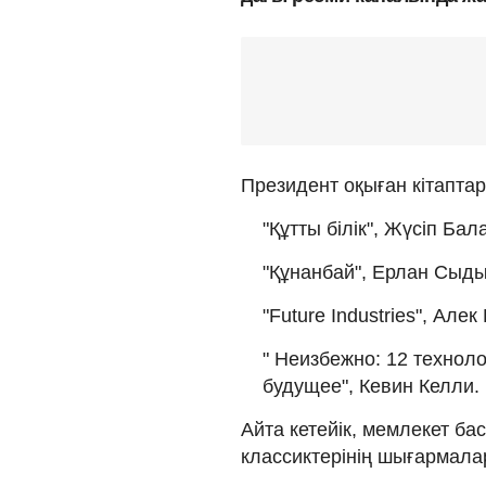
Президент оқыған кітапта
"Құтты білік", Жүсіп Бал
"Құнанбай", Ерлан Сыды
"Future Industries", Алек
" Неизбежно: 12 технол
будущее", Кевин Келли.
Айта кетейік, мемлекет ба
классиктерінің шығармала