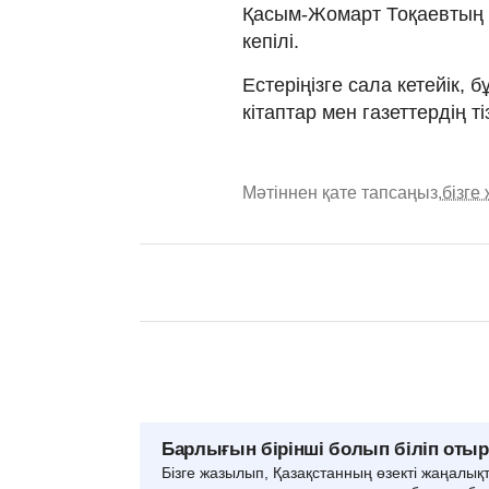
Қасым-Жомарт Тоқаевтың а
кепілі.
Естеріңізге сала кетейік, 
кітаптар мен газеттердің ті
Мәтіннен қате тапсаңыз,
бізге
Барлығын бірінші болып біліп оты
Бізге жазылып, Қазақстанның өзекті жаңалық