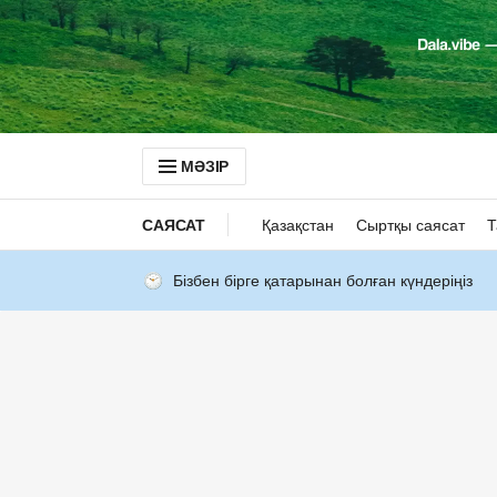
МӘЗІР
САЯСАТ
Қазақстан
Сыртқы саясат
Т
Бізбен бірге қатарынан болған күндеріңіз