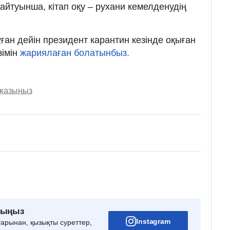
йтуынша, кітап оқу – рухани кемелденудің
бұған дейін президент карантин кезінде оқыған
зімін
жариялаған болатынбыз.
 жазыңыз
рыңыз
Instagram
тарынан, қызықты суреттер,