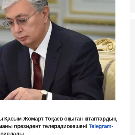
ы Қасым-Жомарт Тоқаев оқыған кітаптардың
таманы президент телерадиокешені
Telegram-
ариялады.