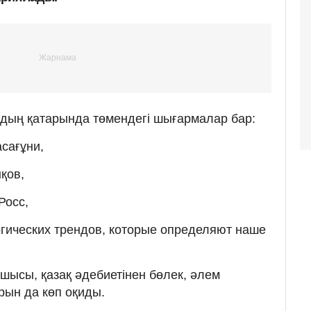
рдың қатарында төмендегі шығармалар бар:
асағұни,
қов,
 Росс,
огических трендов, которые определяют наше
сшысы, қазақ әдебиетінен бөлек, әлем
рын да көп оқиды.