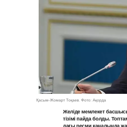
Қасым-Жомарт Тоқаев. Фото: Ақорда
Желіде мемлекет басшыс
тізімі пайда болды. Топ
дағы ресми каналында ж