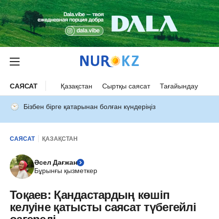
САЯСАТ
Қазақстан
Сыртқы саясат
Тағайындау
Бізбен бірге қатарынан болған күндеріңіз
САЯСАТ
ҚАЗАҚСТАН
Әсел Дағжан
Бұрынғы қызметкер
Тоқаев: Қандастардың көшіп
келуіне қатысты саясат түбегейлі