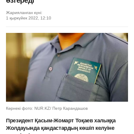
өзгереді
Жарияланған күні:
1 қыркүйек 2022, 12:10
Көрнекі фото: NUR.KZ/ Петр Карандашов
Президент Қасым-Жомарт Тоқаев халыққа
Жолдауында қандастардың көшіп келуіне