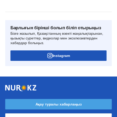
Барлығын бірінші болып біліп отырыңыз
Бізге жазылып, Қазақстанның өзекті жаңалықтарынан,
қызықты суреттер, видеолар мен эксклюзивтерден
хабардар болыңыз.
Instagram
Ақау туралы хабарлаңыз