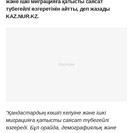
және ішкі миграцияға қатысты саясат
түбегейлі өзгеретінін айтты, деп жазады
KAZ.NUR.KZ.
"Қандастардың көшіп келуіне және ішкі
миграцияға қатысты саясат түбегейлі
өзгереді. Бұл орайда, демографиялық және