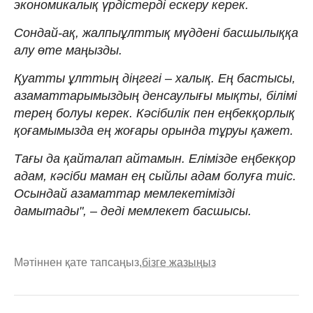
экономикалық үрдістерді ескеру керек.
Сондай-ақ, жалпыұлттық мүддені басшылыққа
алу өте маңызды.
Қуатты ұлттың діңгегі – халық. Ең бастысы,
азаматтарымыздың денсаулығы мықты, білімі
терең болуы керек. Кәсібилік пен еңбекқорлық
қоғамымызда ең жоғары орында тұруы қажет.
Тағы да қайталап айтамын. Елімізде еңбекқор
адам, кәсіби маман ең сыйлы адам болуға тиіс.
Осындай азаматтар мемлекетімізді
дамытады", – деді мемлекет басшысы.
Мәтіннен қате тапсаңыз,
бізге жазыңыз